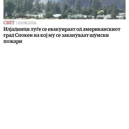
СВЕТ
|
03.08.2026
Илјадници луѓе се евакуираат од американскиот
град Спокен на кој му се закануваат шумски
пожари