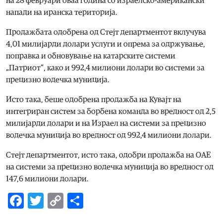
на 28 февруари оваа година со израелско-американски
напади на иранска територија.
Продажбата одобрена од Стејт департментот вклучува
4,01 милијарди долари услуги и опрема за одржување,
поправка и обновување на катарските системи
„Патриот“, како и 992,4 милиони долари во системи за
прецизно водечка муниција.
Исто така, беше одобрена продажба на Кувајт на
интегриран систем за борбена команда во вредност од 2,5
милијарди долари и на Израел на системи за прецизно
водечка муниција во вредност од 992,4 милиони долари.
Стејт департментот, исто така, одобри продажба на ОАЕ
на системи за прецизно водечка муниција во вредност од
147,6 милиони долари.
Facebook
Twitter
Copy
Share
Link