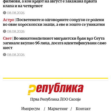
филмови, а кон крајот на август е закажана првата
клапа и на четвртиот
08.08.2026
Астро
|
Посветените и одговорните сопрузи се родени
во овие хороскопски знаци, а еве и зошто се уникатни
08.08.2026
Свет
|
Во минатонеделниот мигрантски бран врз Сеута
загинале вкупно 96 лица, досега идентификувани само
шест
08.08.2026
Астро
|
Овие 3 знака ќе ги научат најважните животни
лекции до 6 јануари 2027 година: Ретроградниот Хирон
прво ќе им отвори стари рани, па ќе ги прероди
08.08.2026
Економија
|
Инфлацијата во јули падна на 2,3 отсто,
пониска од просекот во еврозоната
08.08.2026
Прва Република ДОО Скопје
Астро
|
Хороскопски двојки кои совршено си
одговараат, а сепак раскинуваат
Импресум
Маркетинг
Контакт