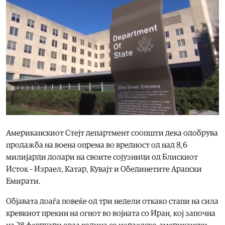
Американскиот Стејт департмент соопшти дека одобрува
продажба на воена опрема во вредност од над 8,6
милијарди долари на своите сојузници од Блискиот
Исток – Израел, Катар, Кувајт и Обединетите Арапски
Емирати.
Објавата доаѓа повеќе од три недели откако стапи на сила
кревкиот прекин на огнот во војната со Иран, кој започна