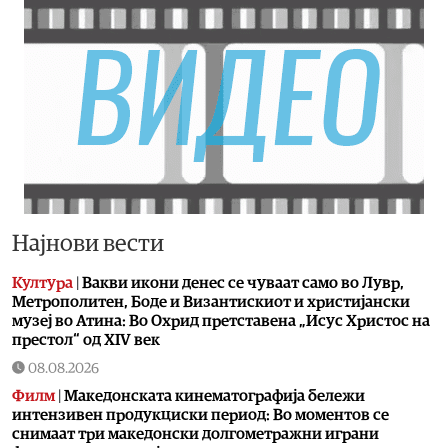
Најнови вести
Култура
|
Вакви икони денес се чуваат само во Лувр,
Метрополитен, Боде и Византискиот и христијански
музеј во Атина: Во Охрид претставена „Исус Христос на
престол“ од XIV век
08.08.2026
Филм
|
Македонската кинематографија бележи
интензивен продукциски период: Во моментов се
снимаат три македонски долгометражни играни