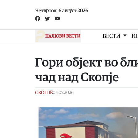
Skip to main content
Четврток, 6 август 2026
ВЕСТИ
И
НАЈНОВИ ВЕСТИ
Гори објект во бл
чад над Скопје
СКОПЈЕ
05.07.2026