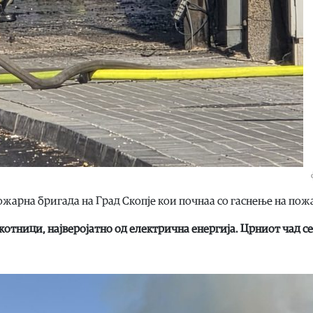
ожарна бригада на Град Скопје кои почнаа со гаснење на пож
котници, најверојатно од електрична енергија. Црниот чад се