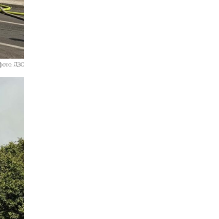
Свет
|
Русија ќе го замрзнува
имотот и конзуларните услуги на
Руси во странство осудени во
отсуство
05.08.2026
фото: ДЗС
Македонија
|
Петрушевски:
Најголемата победа над талогот
кој се храни со хистерија и
безнадежност е успешна
Македонија
05.08.2026
Кариера
|
Колку заработуваат
најпознатите подкастери-
водители
05.08.2026
Свет
|
Израелската армија изврши
напади во јужен Либан
05.08.2026
Македонија
|
Клековски: