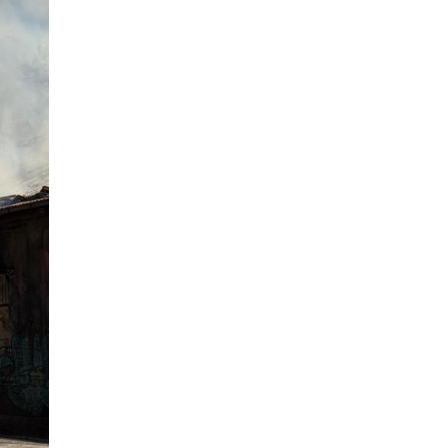
листа со лекови
05.08.2026
Останати спортови
|
Вељко
Ражнатовиќ се враќа во рингот
пред домашната публика
05.08.2026
Балкан
|
Арбер Пајазити:
Албанскиот конзулат во
Бујановац наскоро ќе стане
реалност
05.08.2026
Балкан
|
Силно невреме ја погоди
Словенија, температурите паднаа
за 10°C: Издадено сериозно
предупредување!
05.08.2026
Спорт шоу
|
Oва е гаражата на
Роналдо, еве што поседува за 50
милиони евра
05.08.2026