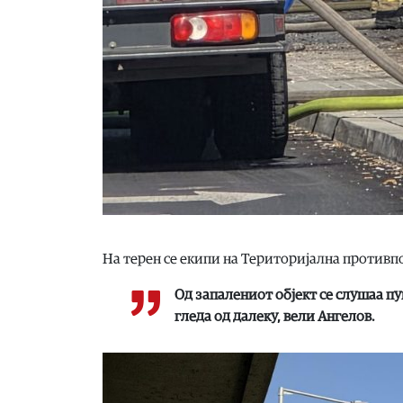
На терен се екипи на Територијална противп
Од запалениот објект се слушаа пу
гледа од далеку, вели Ангелов.