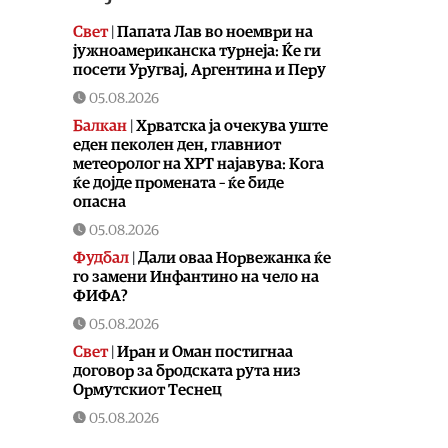
Свет
|
Папата Лав во ноември на
јужноамериканска турнеја: Ќе ги
посети Уругвај, Аргентина и Перу
05.08.2026
Балкан
|
Хрватска ја очекува уште
еден пеколен ден, главниот
метеоролог на ХРТ најавува: Кога
ќе дојде промената – ќе биде
опасна
05.08.2026
Фудбал
|
Дали оваа Норвежанка ќе
го замени Инфантино на чело на
ФИФА?
05.08.2026
Свет
|
Иран и Оман постигнаа
договор за бродската рута низ
Ормутскиот Теснец
05.08.2026
Свет
|
Русија погодила уште три