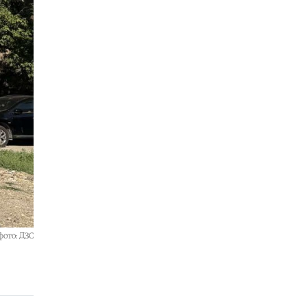
Анализата на водата за пиење во
Гостивар ќе биде објавена до 20
август
05.08.2026
Свет
|
Жена избоде четири лица во
центарот на Лондон
05.08.2026
Македонија
|
По краткотрајно
доцнење во испораките
обезбедени се потребните
препарати за Клиниката за
радиотерапија и онкологија
05.08.2026
фото: ДЗС