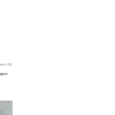
товарни бродови во Црното Море
05.08.2026
Македонија
|
Најголем дел од
пациентите сo западнонилска
треска се од скопскиот регион и
Велес
05.08.2026
Хроника
|
Ангелов: Спречена
катастрофа во Виничко, запалена
трева при сечење со брусилица
05.08.2026
фото: ДЗС
Балкан
|
Нуклеарката Кршко во
арот
Словенија го намалува
производството за 20% поради
нискиот водостој на Сава
05.08.2026
Македонија
|
Клековски:
Приоритет се нови вработувања и
проширување на Позитивната