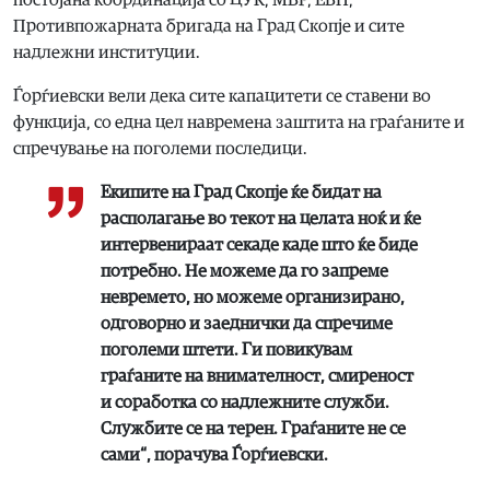
постојана координација со ЦУК, МВР, ЕВН,
Противпожарната бригада на Град Скопје и сите
надлежни институции.
Ѓорѓиевски вели дека сите капацитети се ставени во
функција, со една цел навремена заштита на граѓаните и
спречување на поголеми последици.
Екипите на Град Скопје ќе бидат на
располагање во текот на целата ноќ и ќе
интервенираат секаде каде што ќе биде
потребно. Не можеме да го запреме
невремето, но можеме организирано,
одговорно и заеднички да спречиме
поголеми штети. Ги повикувам
граѓаните на внимателност, смиреност
и соработка со надлежните служби.
Службите се на терен. Граѓаните не се
сами“, порачува Ѓорѓиевски.