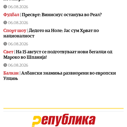
06.08.2026
Фудбал
|
Пресврт: Винисиус останува во Реал?
06.08.2026
Спорт шоу
|
Дедото на Ноле: Јас сум Хрват по
националност
06.08.2026
Свет
|
На 15 август се подготвуваат нови бегалци од
Мароко во Шпанија!
06.08.2026
Балкан
|
Албански знамиња развиорени во европски
Улцињ
06.08.2026
Балкан
|
Зеленски в сабота во официјална посета на
Србија, ќе се сретне со Вучиќ
06.08.2026
Македонија
|
Помалку првачиња, помалку иднина:
Демографската криза веќе стигна до училишните
клупи