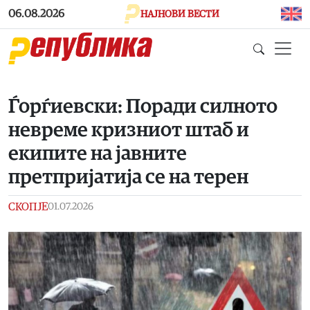
Skip to main content
06.08.2026
НАЈНОВИ ВЕСТИ
Ѓорѓиевски: Поради силното
невреме кризниот штаб и
екипите на јавните
претпријатија се на терен
СКОПЈЕ
01.07.2026