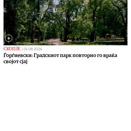
СКОПЈЕ
|
01.08.2026
Ѓорѓиевски: Градскиот парк повторно го враќа
својот сјај