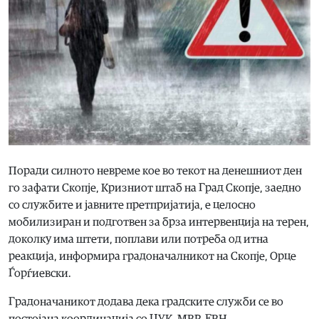
Поради силното невреме кое во текот на денешниот ден
го зафати Скопје, Кризниот штаб на Град Скопје, заедно
со службите и јавните претпријатија, е целосно
мобилизиран и подготвен за брза интервенција на терен,
доколку има штети, поплави или потреба од итна
реакција, информира градоначалникот на Скопје, Орце
Ѓорѓиевски.
Градоначаникот додава дека градските служби се во