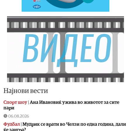
Најнови вести
Спорт шоу
|
Aна Ивановиќ ужива во животот за сите
пари
06.08.2026
Фудбал
|
Мудрик се врати во Челзи по една година, дали
ќе заигра?