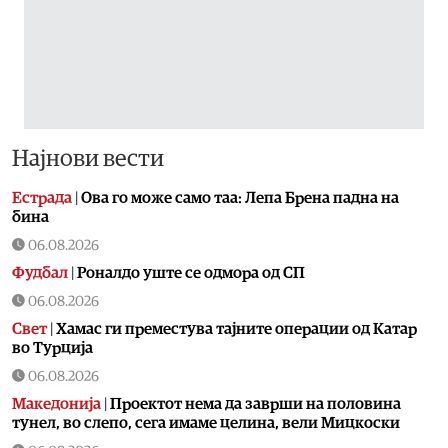
Најнови вести
Естрада
|
Ова го може само таа: Лепа Брена падна на
бина
06.08.2026
Фудбал
|
Роналдо уште се одмoра од СП
06.08.2026
Свет
|
Хамас ги преместува тајните операции од Катар
во Турција
06.08.2026
Македонија
|
Проектот нема да заврши на половина
тунел, во слепо, сега имаме целина, вели Мицкоски