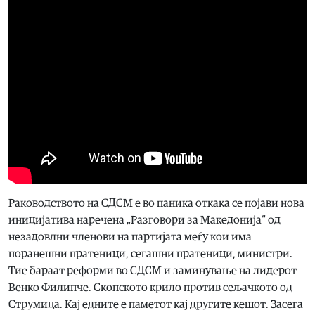
Раководството на СДСМ е во паника откака се појави нова
иницијатива наречена „Разговори за Македонија“ од
незадовлни членови на партијата меѓу кои има
поранешни пратеници, сегашни пратеници, министри.
Тие бараат реформи во СДСМ и заминување на лидерот
Венко Филипче. Скопското крило против сељачкото од
Струмица. Кај едните е паметот кај другите кешот. Засега