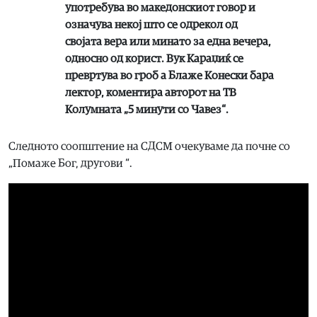
употребува во македонскиот говор и
означува некој што се одрекол од
својата вера или минато за една вечера,
односно од корист. Вук Караџиќ се
превртува во гроб а Блаже Конески бара
лектор, коментира авторот на
ТВ
Колумната „5 минути со Чавез“
.
Следното соопштение на СДСМ очекуваме да почне со
„Помаже Бог, другови “.