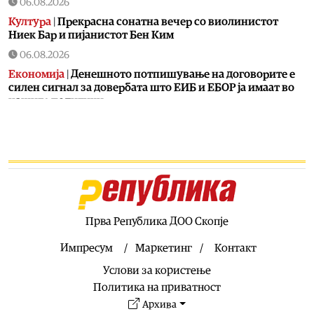
06.08.2026
Култура
|
Прекрасна сонатна вечер со виолинистот
Ниек Бар и пијанистот Бен Ким
06.08.2026
Економија
|
Денешното потпишување на договорите е
силен сигнал за довербата што ЕИБ и ЕБОР ја имаат во
нашите политики
06.08.2026
Фудбал
|
Meси се враќа во Барселона
06.08.2026
Економија
|
Во тек е исплатата на правата од социјална и
детска заштита
06.08.2026
Прва Република ДОО Скопје
Македонија
|
Просечната оценка од полагањето на сите
три типа матура е 3,66
Импресум
Маркетинг
Контакт
06.08.2026
Услови за користење
Филм
|
Мастерклас на Масимилијано Нардули на
Политика на приватност
вториот фестивалски ден на „Дрим Шорт“
Архива