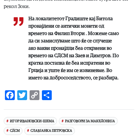
рекол Зоки.
На локалитетот Градиште кај Битола
пронајдени се антички монети од
времето на Филип Втори . Можеме само
да си замислуваме што ќе се случеше
ако вакви пронајдци беа откриени во
времето на СДСМ на Заев и Димтров. По
кратка постапка ќе беа испратени во
Грција и уште ќе им се извиневме. Во
името на добрососедството, се разбира.
Facebook
Twitter
Copy
Share
Link
ИГОР ИВАНОВСКИ-ШЕМА
РАЗГОВОРИ ЗА МАКЕДОНИЈА
СДСМ
СЛАВЈАНКА ПЕТРОВСКА