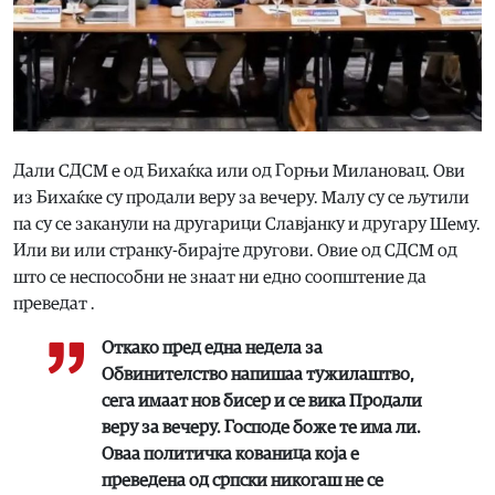
Дали СДСМ е од Бихаќка или од Горњи Милановац. Ови
из Бихаќке су продали веру за вечеру. Малу су се љутили
па су се заканули на другарици Славјанку и другару Шему.
Или ви или странку-бирајте другови. Овие од СДСМ од
што се неспособни не знаат ни едно соопштение да
преведат .
Откако пред една недела за
Обвинителство напишаа тужилаштво,
сега имаат нов бисер и се вика Продали
веру за вечеру. Господе боже те има ли.
Оваа политичка кованица која е
преведена од српски никогаш не се