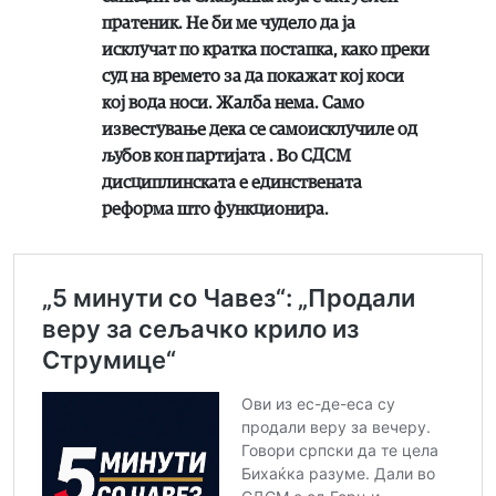
пратеник. Не би ме чудело да ја
исклучат по кратка постапка, како преки
суд на времето за да покажат кој коси
кој вода носи. Жалба нема. Само
известување дека се самоисклучиле од
љубов кон партијата . Во СДСМ
дисциплинската е единствената
реформа што функционира.