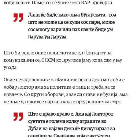
води кешот. Паметот сè уште чека ВАР-проверка.
Дали ќе биде како онаа бугарската.. тоа
што не може да се купи сос пари, може
сос многу пари или пак пак ќе биде ум
царува ум дарува.
Што би рекле оние полиглотине од Центарот за
комуникации од СДСМ ко другоме јаму копа сам у њу
упада.
Овие незадоволниве за Филипче рекоа дека можеби е
добар доктор ама за политика е тапа и треба да се
повлече. Со други зборови, знае да стави инфузија, ама
не знае да оживее партија која е пред клиничка смрт.
Што е право право е. Ама кај докторот
суетата е голема колку зградите во
Дубаи па најави дека ќе дискутираат за
санкции за Славјанка која е актуелен