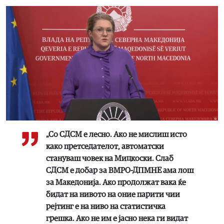
„Со СДСМ е лесно. Ако не мислиш исто
како претседателот, автоматски
стануваш човек на Мицкоски. Слаб
СДСМ е добар за ВМРО-ДПМНЕ ама лош
за Македонија. Ако продолжат вака ќе
бидат на нивото на оние парити чии
рејтинг е на ниво на статистичка
грешка. Ако не им е јасно нека ги видат