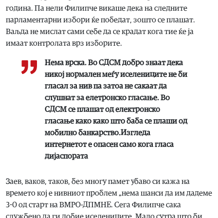
година. Па нели Филипче викаше дека на следните
парламентарни избори ќе победат, зошто се плашат.
Ваљда не мислат сами себе да се крадат кога тие ќе ја
имаат контролата врз изборите.
Нема врска. Во СДСМ добро знаат дека
никој нормален меѓу иселениците не би
гласал за нив па затоа не сакаат да
слушнат за елетронско гласање. Во
СДСМ се плашат од електронско
гласање како како што баба се плаши од
мобилно банкарство.Изгледа
интернетот е опасен само кога гласа
дијаспората
Заев, ваков, таков, без многу памет убаво си кажа на
времето кој е нивниот проблем „нема шанси да им дадеме
3-0 од старт на ВМРО-ДПМНЕ. Сега Филипче сака
службено да ги добие иселениците. Мало сутра што би