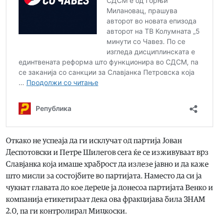
Откако не успеаја да ги исклучат од партија Јован
Деспотовски и Петре Шилегов сега ќе се изживуваат врз
Славјанка која имаше храброст да излезе јавно и да каже
што мисли за состојбите во партијата. Наместо да си ја
чукнат главата до кое дереџе ја донесоа партијата Венко и
компанија етикетираат дека ова фракцијава била ЗНАМ
2.0, па ги контролирал Мицкоски.