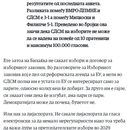
резултатите од последната анкета.
Разликата помеѓу ВМРО-ДПМНЕ и
СДСМ е 3-1 а помеѓу Мицкоски и
Филипче 5-1. Преведено во бројки ова
значи дека СДСМ на изборите не може
да се надева на повеќе од 10 пратеници
и максимум 100.000 гласови.
Ете затоа на Бихаќка не сакаат избори и договор за
изборниот законик. Во разговорите за Изборниот
законик кој е дел од реформската агенда за ЕУ, а нели во
СДСМ полна им е устата со ЕУ се интересираат само за
парите, односно колку кеш ќе добијат. За друго им е гајле,
си знааат они дека ќе изгубат, ама пари се пари.
Демократијата може да почека, буџетот не.
Или пак за дијаспората. Не сакале дијаспората да гласа
електронски за да немало нерегуларности иако тоа треба
да важи дури за претседателските избори во 2029