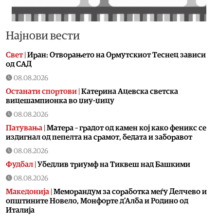
Најнови вести
Свет
|
Иран: Отворањето на Ормутскиот Теснец зависи
од САД
08.08.2026
Останати спортови
|
Катерина Ацевска светска
вицешампионка во џиу-џицу
08.08.2026
Патувања
|
Матера – градот од камен кој како феникс се
издигнал од пепелта на срамот, бедата и заборавот
08.08.2026
Фудбал
|
Убедлив триумф на Тиквеш над Башкими
08.08.2026
Македонија
|
Меморандум за соработка меѓу Делчево и
општините Новело, Монфорте д’Алба и Родино од
Италија