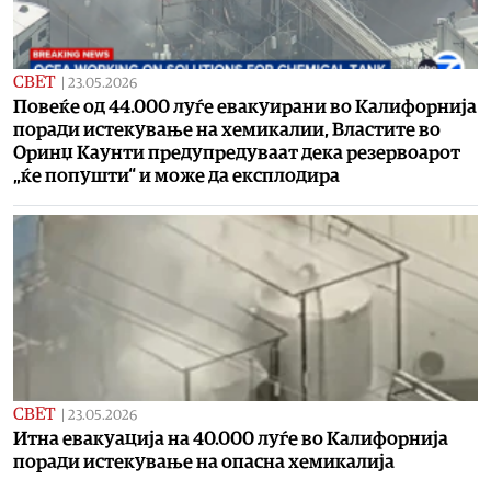
СВЕТ
|
23.05.2026
Повеќе од 44.000 луѓе евакуирани во Калифорнија
поради истекување на хемикалии, Властите во
Оринџ Каунти предупредуваат дека резервоарот
„ќе попушти“ и може да експлодира
СВЕТ
|
23.05.2026
Итна евакуација на 40.000 луѓе во Калифорнија
поради истекување на опасна хемикалија