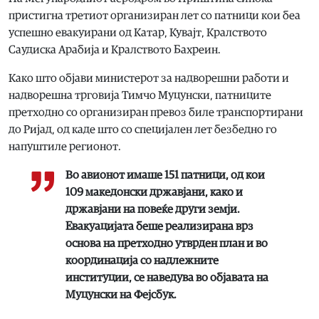
пристигна третиот организиран лет со патници кои беа
успешно евакуирани од Катар, Кувајт, Кралството
Саудиска Арабија и Кралството Бахреин.
Како што објави министерот за надворешни работи и
надворешна трговија Тимчо Муцунски, патниците
претходно со организиран превоз биле транспортирани
до Ријад, од каде што со специјален лет безбедно го
напуштиле регионот.
Во авионот имаше 151 патници, од кои
109 македонски државјани, како и
државјани на повеќе други земји.
Евакуацијата беше реализирана врз
основа на претходно утврден план и во
координација со надлежните
институции, се наведува во објавата на
Муцунски на Фејсбук.