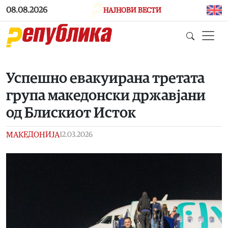
Skip to main content
08.08.2026
НАЈНОВИ ВЕСТИ
Успешно евакуирана третата
група македонски државјани
од Блискиот Исток
МАКЕДОНИЈА
12.03.2026