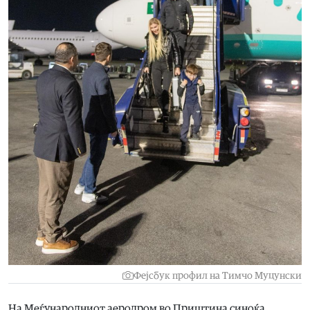
Фејсбук профил на Тимчо Муцунски
На Меѓународниот аеродром во Приштина синоќа