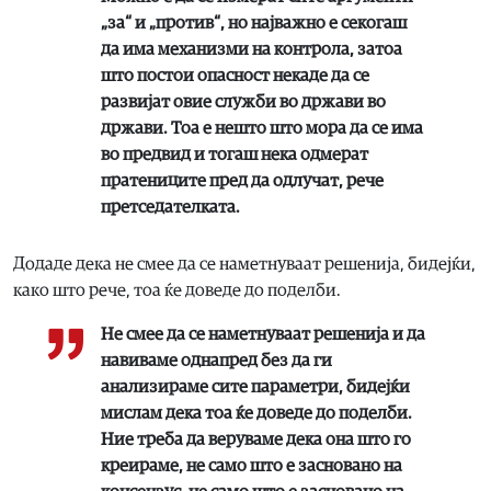
„за“ и „против“, но најважно е секогаш
да има механизми на контрола, затоа
што постои опасност некаде да се
развијат овие служби во држави во
држави. Тоа е нешто што мора да се има
во предвид и тогаш нека одмерат
пратениците пред да одлучат
, рече
претседателката.
Додаде дека не смее да се наметнуваат решенија, бидејќи,
како што рече, тоа ќе доведе до поделби.
Не смее да се наметнуваат решенија и да
навиваме однапред без да ги
анализираме сите параметри, бидејќи
мислам дека тоа ќе доведе до поделби.
Ние треба да веруваме дека она што го
креираме, не само што е засновано на