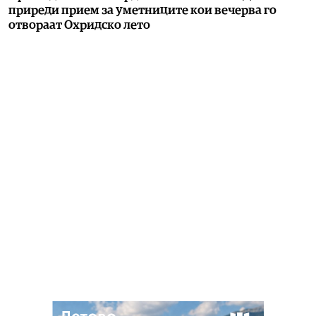
приреди прием за уметниците кои вечерва го
отвораат Охридско лето