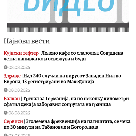
Најнови вести
Кујнски тефтер
|
Ледено кафе со сладолед: Совршена
летна напивка која освежува и буди
08.08.2026
Здравје
|
Над 240 случаи на вирусот Западен Нил во
Европа, 13 регистрирани во Македонија
08.08.2026
Балкан
|
Тргнал за Германија, па по неколку километри
сфатил дека ја заборавил сопругата на граница
08.08.2026
Сервиси
|
Зголемена фреквенција на патиштата, се чека
по 30 минути на Табановце и Богородица
08.08.2026