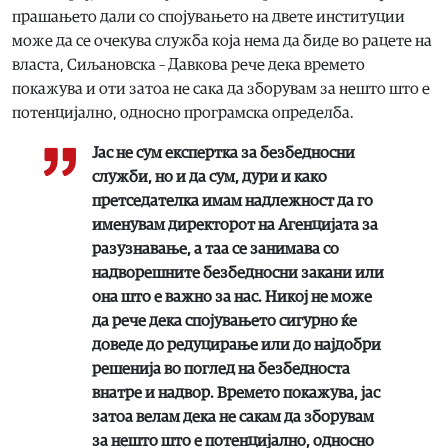
прашањето дали со спојувањето на двете институции
може да се очекува служба која нема да биде во рацете на
власта, Сиљановска – Давкова рече дека времето
покажува и оти затоа не сака да зборувам за нешто што е
потенцијално, односно програмска определба.
Јас не сум експертка за безбедносни
служби, но и да сум, дури и како
претседателка имам надлежност да го
именувам директорот на Агенцијата за
разузнавање, а таа се занимава со
надворешните безбедносни закани или
она што е важно за нас. Никој не може
да рече дека спојувањето сигурно ќе
доведе до редуцирање или до најдобри
решенија во поглед на безбедноста
внатре и надвор. Времето покажува, јас
затоа велам дека не сакам да зборувам
за нешто што е потенцијално, односно