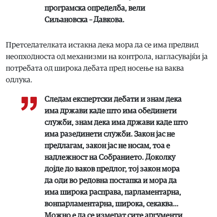
програмска определба
, вели
Сиљановска – Давкова.
Претседателката истакна дека мора да се има предвид
неопходноста од механизми на контрола, нагласувајќи ја
потребата од широка дебата пред носење на ваква
одлука.
Следам експертски дебати и знам дека
има држави каде што има обединети
служби, знам дека има држави каде што
има разединети служби. Закон јас не
предлагам, закон јас не носам, тоа е
надлежност на Собранието. Доколку
дојде до ваков предлог, тој закон мора
да оди во редовна постапка и мора да
има широка расправа, парламентарна,
вонпарламентарна, широка, секаква…
Можно е да се измерат сите аргументи