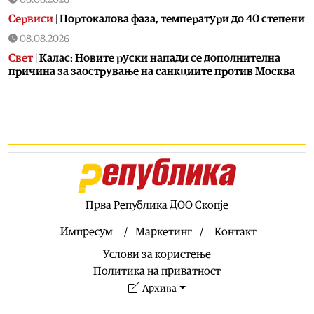
Сервиси
|
Портокалова фаза, температури до 40 степени
08.08.2026
Свет
|
Калас: Новите руски напади се дополнителна
причина за заострување на санкциите против Москва
07.08.2026
Македонија
|
Сиљановска Давкова на Свечената
академија по повод „30 години Општина Вевчани“
07.08.2026
Култура
|
„Бајки од Македонија“ на „Браво сине!“
станува лектира
07.08.2026
Прва Република ДОО Скопје
Балкан
|
Зеленски допатува во Белград
Импресум
Маркетинг
Контакт
07.08.2026
Услови за користење
Сервиси
|
УХМР со метеоаларм за утре: Цела Македонија
во портокалова фаза
Политика на приватност
07.08.2026
Архива
Македонија
|
Андоновски: Националниот дата-центар