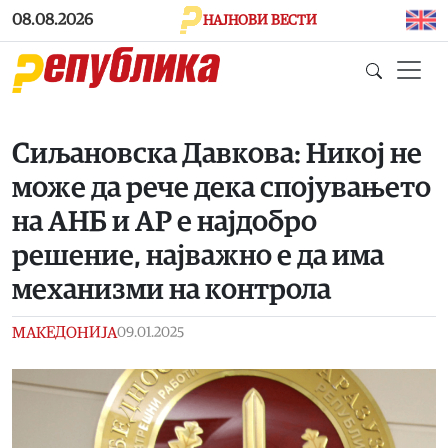
Skip to main content
08.08.2026
НАЈНОВИ ВЕСТИ
Сиљановска Давкова: Никој не
може да рече дека спојувањето
на АНБ и АР е најдобро
решение, најважно е да има
механизми на контрола
МАКЕДОНИЈА
09.01.2025