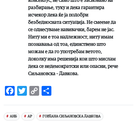
консензус, не само што е засновано на
разбирање, туку и дека гарантира
исчекор дека ќе ја подобри
безбедносната ситуација. Не смееме да
се однесуваме навивачки, барем не јас.
Ниту ми е тоа надлежност, ниту имам
познавања од тоа, единствено што
можам е да го употребам ветото,
доколку има решенија кои што мислам
дека се недемократски или опасни
, рече
Сиљановска – Давкова.
Facebook
Twitter
Copy
Share
Link
АНБ
АР
ГОРДАНА СИЉАНОВСКА ДАВКОВА