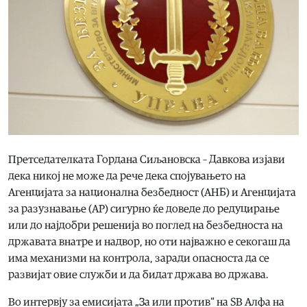
Претседателката Гордана Сиљановска – Давкова изјави
дека никој не може да рече дека спојувањето на
Агенцијата за национална безбедност (АНБ) и Агенцијата
за разузнавање (АР) сигурно ќе доведе до редуцирање
или до најдобри решенија во поглед на безбедноста на
државата внатре и надвор, но оти најважно е секогаш да
има механизми на контрола, заради опасноста да се
развијат овие служби и да бидат држава во држава.
Во интервју за емисијата „За или против“ на ЅВ Алфа на