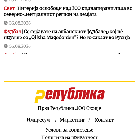
Свет
|
Нигерија ослободи над 300 киднапирани лица во
северно-централниот регион на земјата
06.08.2026
Фудбал
|
Се сеќавате на албанскиот фудбалер кој нѐ
пцуеше со „Qifsha Maqedonien“? Не го сакаат во Русија
06.08.2026
Фудбал
|
Подгответе се, за една недела почнува „Ла
Лига“, еве со кого играат Реал Мадрид и Барса
06.08.2026
Економија
|
Македонските аеродроми се
најбрзорастечки во регионот
06.08.2026
Свет
|
Околу 150.000 несакани реакции и над 100 смртни
случаи се поврзуваат со лековите за слабеење во
Прва Република ДОО Скопје
Велика Британија
Импресум
Маркетинг
Контакт
06.08.2026
Услови за користење
Балкан
|
Грција бара од ЕК проширување на примената
на клаузулата за отстапување и за енергетски проекти
Политика на приватност