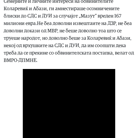
Семејните и личните интереси на обвинителите
Коларевиќ и Абази, ги амнестираше осомничените
блиски до СДС и ДУИ за случајот „Мазут“ вреден 167
милиони евра.Не беа доволни извештаите на ДЗР, не беа
доволни докази од МВР, не беше доволно тоа што се
труеше народот, но доволно беше за Коларевиќ и Абази,
некој од врхушките на СДС и ДУИ, да им соопшти дека
треба да се прекине со обвинителската постапка, велат од
ВМРО-ДПМНЕ.