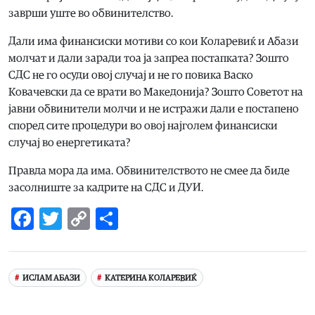
заврши уште во обвинителство.
Дали има финансиски мотиви со кои Коларевиќ и Абази
молчат и дали заради тоа ја запреа постапката? Зошто
СДС не го осуди овој случај и не го повика Васко
Ковачевски да се врати во Македонија? Зошто Советот на
јавни обвинители молчи и не истражи дали е постапено
според сите процедури во овој најголем финансиски
случај во енергетиката?
Правда мора да има. Обвинителството не смее да биде
засолниште за кадрите на СДС и ДУИ.
Facebook
Twitter
Copy
Share
Link
ИСЛАМ АБАЗИ
КАТЕРИНА КОЛАРЕВИЌ