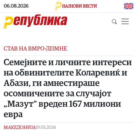
Skip to main content
06.08.2026
НАЈНОВИ ВЕСТИ
СТАВ НА ВМРО-ДПМНЕ
Семејните и личните интереси
на обвинителите Коларевиќ и
Абази, ги амнестираше
осомничените за случајот
„Мазут“ вреден 167 милиони
евра
МАКЕДОНИЈА
19.05.2026