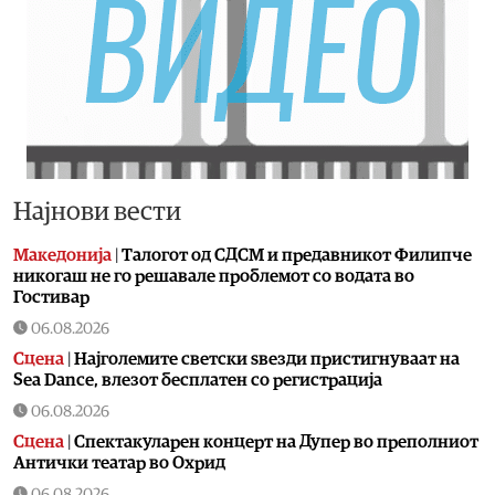
Најнови вести
Македонија
|
Талогот од СДСМ и предавникот Филипче
никогаш не го решавале проблемот со водата во
Гостивар
06.08.2026
Сцена
|
Најголемите светски ѕвезди пристигнуваат на
Sea Dance, влезот бесплатен со регистрација
06.08.2026
Сцена
|
Спектакуларен концерт на Дупер во преполниот
Антички театар во Охрид
06.08.2026