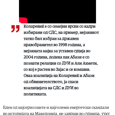
Коларевиќ е со семејни врски со кадри
избирани од СДС, на пример, нејзиниот
татко бил избран за државен
правобранител во 1998 година, а
нејзината мајка за уставен судија во
2004 година, додека пак Абази е со
познати релации со ДУИ и Али Ахмети,
со кој е растен во Зајас и се комшии.
Оваа коалиција на Коларевиќ и Абази
од обвинителството, ја спаси
коалицијата на СДС и ДУИ во
политиката.
Еден од најсериозните и најголеми енергетски скандали
во историјата на Македонија, не заврши во судница, туку