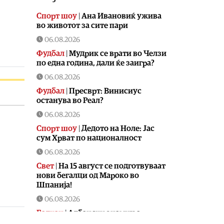
Спорт шоу
|
Aна Ивановиќ ужива
во животот за сите пари
06.08.2026
Фудбал
|
Мудрик се врати во Челзи
по една година, дали ќе заигра?
06.08.2026
Фудбал
|
Пресврт: Винисиус
останува во Реал?
06.08.2026
Спорт шоу
|
Дедото на Ноле: Јас
сум Хрват по националност
06.08.2026
Свет
|
На 15 август се подготвуваат
нови бегалци од Мароко во
Шпанија!
06.08.2026
Балкан
|
Албански знамиња
развиорени во европски Улцињ