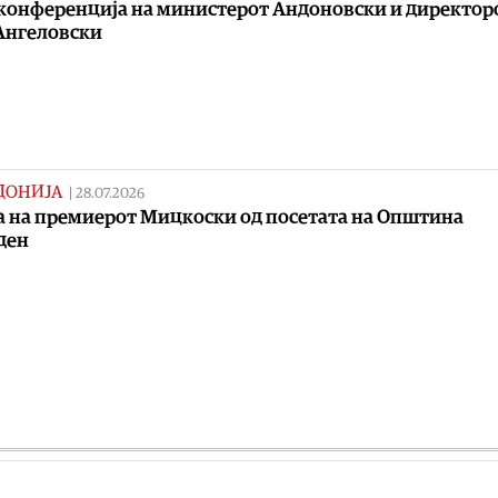
конференција на министерот Андоновски и директор
Ангеловски
ДОНИЈА
|
28.07.2026
а на премиерот Мицкоски од посетата на Општина
ден