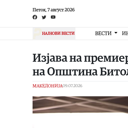
Skip to main content
Петок, 7 август 2026
ВЕСТИ
И
НАЈНОВИ ВЕСТИ
Изјава на премие
на Општина Бито
МАКЕДОНИЈА
09.07.2026