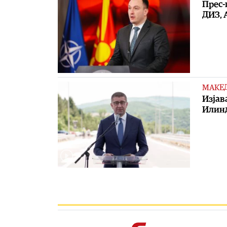
Прес-
ДИЗ, 
МАКЕ
Изјав
Илин