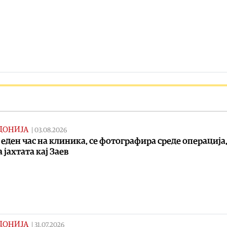
ДОНИЈА
|
03.08.2026
 еден час на клиника, се фотографира среде операција,
 јахтата кај Заев
ДОНИЈА
|
31.07.2026