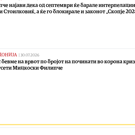
че најави дека од септември ќе барале интерпелации
и Стоилковиќ, а ќе го блокирале и законот „Скопје 202
ДОНИЈА
|
30.07.2026
с бевме на врвот по бројот на починати во корона криз
тсети Мицкоски Филипче