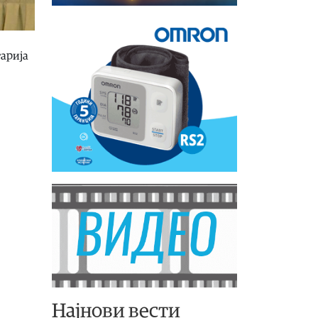
гарија
Најнови вести