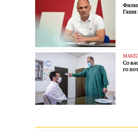
Филип
Гаши 
МАКЕ
Со ва
го по