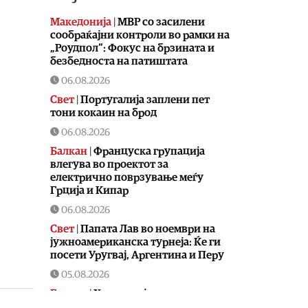
Македонија
|
МВР со засилени
сообраќајни контроли во рамки на
„Роудпол“: Фокус на брзината и
безбедноста на патиштата
06.08.2026
Свет
|
Португалија заплени пет
тони кокаин на брод
06.08.2026
Балкан
|
Француска групација
влегува во проектот за
електрично поврзување меѓу
Грција и Кипар
06.08.2026
Свет
|
Папата Лав во ноември на
јужноамериканска турнеја: Ќе ги
посети Уругвај, Аргентина и Перу
05.08.2026
Балкан
|
Хрватска ја очекува уште
еден пеколен ден, главниот