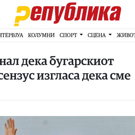
НТЕРВЈУА
КОЛУМНИ
СПОРТ
СЦЕНА
ЖИВО
нал дека бугарскиот
сензус изгласа дека сме