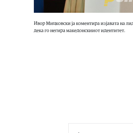
Ивор Мицковски ја коментира изјавата на ли
дека го негира македонскииот идентитет.