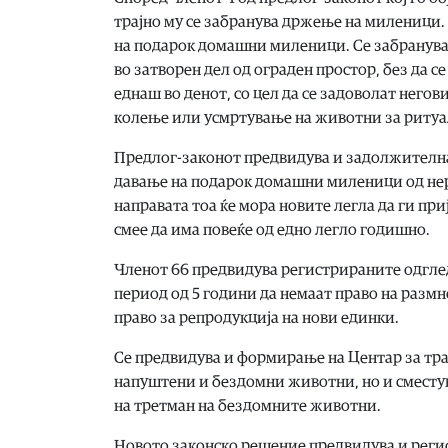
трајно му се забранува држење на миленици
на подарок домашни миленици. Се забранува 
во затворен дел од ограден простор, без да 
еднаш во денот, со цел да се задоволат нег
колење или усмртување на животни за ритуа
Предлог-законот предвидува и задолжителна
давање на подарок домашни миленици од нер
направата тоа ќе мора новите легла да ги приј
смее да има повеќе од едно легло годишно.
Членот 66 предвидува регистрираните одгледу
период од 5 години да немаат право на раз
право за репродукција на нови единки.
Се предвидува и формирање на Центар за тр
напуштени и бездомни животни, но и сместув
на третман на бездомните животни.
Новото законско решение предвидува и реги