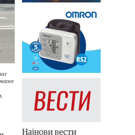
аат
Предлог
и,
Најнови вести
ик