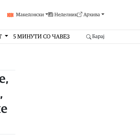
Македонски
Неделник
Архива
Т
5 МИНУТИ СО ЧАВЕЗ
Барај
е,
,
ие