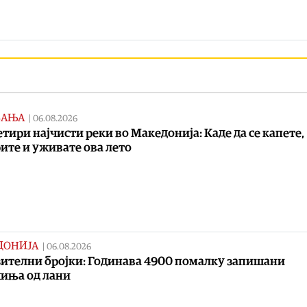
ВАЊА
|
06.08.2026
етири најчисти реки во Македонија: Каде да се капете,
ите и уживате ова лето
ДОНИЈА
|
06.08.2026
ителни бројки: Годинава 4900 помалку запишани
иња од лани