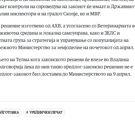
шат контроли на спроведува на законот ќе имаат и Државнио
ни инспектори и на градот Скопје, но и МВР.
решение изготвено од АХВ, а усогласено со Ветеринарната 
животна средина и локална самоуправа, како и ЗЕЛС и
ата група за стратегија и управување со популацијата на
ежното Министерство за земјоделие на почетокот од април.
то на Телма кога законското решени ќе влезе во Владина
одговорија дека до нив такво предлог-законско решение не е
редлог-законот бил доставен до Министерството на 9 април.
ОДГОТОВКА
УРЕДНИЧКИ ПЕЧАТ