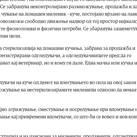
. Се забранува неконтролирано размножување, продажба и д
чување на домашен миленик – куче, постојано врзано на лан
се овозможи слободно движење надвор од тој простор најмалк
овите физиолошки и физички потреби. Се збаранува зашемету
лни цели.
 стерилизација на домашни кучиња, забрана за продажба и
егистрирани одгледувачи, а одгледувачниците пред да го
ават кај ветеринар, но и кому ги дале. Една мачка или кучка 
вачи на куче од денот на влегувањето во сила на овој закон
множување на нестерилизираните миленици односно да немаа
ајно згрижување, сместување и посредување при вдомување 
ање кај привремени вдомувачи, со што би се вовел и нов ко
страција и на пансиони за миленици, продавници, одгледува