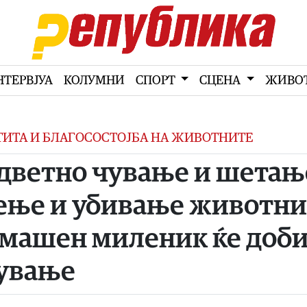
НТЕРВЈУА
КОЛУМНИ
СПОРТ
СЦЕНА
ЖИВО
ШТИТА И БЛАГОСОСТОЈБА НА ЖИВОТНИТЕ
одветно чување и шетањ
чење и убивање животни
омашен миленик ќе доб
чување