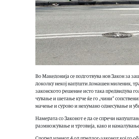
Во Македонија се подготвува нов Закон за з
доколку некој напушти домашен миленик, трај
законското решение исто така предвидува г
чување и шетање куче ќе го „чини“ сопствени
мачење и сурово и нехумано однесување и уби
Намерата со Законот е да се спречи напушт
размножување и трговија, како и намалување
Според членот 4 од предлог-законот кој го об