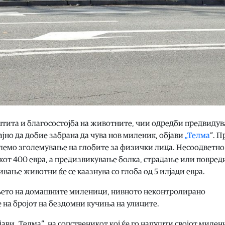
аштита и благосостојба на животните, чии одредби предвидув
но да добие забрана да чува нов миленик, објави
„Телма
“. 
олемо зголемување на глобите за физички лица. Несоодветно
кот 400 евра, а предизвикување болка, страдање или повред
вање животни ќе се каазнува со глоба од 5 илјади евра.
ањето на домашните миленици, нивното неконтролирано
 на бројот на бездомни кучиња на улиците.
јави „Телма“, на сопственикот кој ќе го напушти својот милен