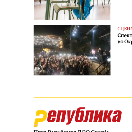
СЦЕН
Спект
во Ох