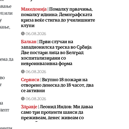
авање
Македонија
|
Помалку првачиња,
ец или
помалку иднина: Демографската
криза веќе стигна до училишните
у
клупи
вање,
06.08.2026
Балкан
|
Први случаи на
западнонилска треска во Србија:
Две постари лица во Белград
хоспитализирани со
нема да
невроинвазивна форма
06.08.2026
 во
Сервиси
|
Вкупно 18 пожари на
т
отворено денеска до 18 часот, два
се активни
06.08.2026
на
Здравје
|
Леонид Индов: Ми даваа
нцепт
само три проценти шанси да
преживеам, денес живеам со
полна брзина
чници,