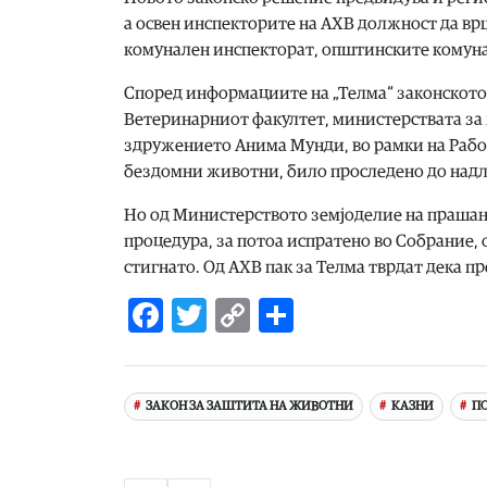
а освен инспекторите на АХВ должност да вр
комунален инспекторат, општинските комунал
Според информациите на „Телма“ законското 
Ветеринарниот факултет, министерствата за 
здружението Анима Мунди, во рамки на Работн
бездомни животни, било проследено до надл
Но од Министерството земјоделие на прашање
процедура, за потоа испратено во Собрание, 
стигнато. Од АХВ пак за Телма тврдат дека п
Facebook
Twitter
Copy
Share
Link
ЗАКОН ЗА ЗАШТИТА НА ЖИВОТНИ
КАЗНИ
П