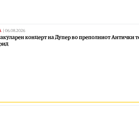
А
|
06.08.2026
акуларен концерт на Дупер во преполниот Антички т
рид