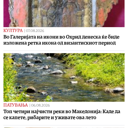
КУЛТУРА
|
07.08.2026
Во Галеријата на икони во Охрид денеска ќе биде
изложена ретка икона од византискиот период
ПАТУВАЊА
|
06.08.2026
Топ четири најчисти реки во Македонија: Каде да
се капете, рибарите и уживате ова лето