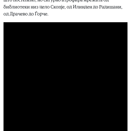
библиотеки низ цело Скопје, од Илинден до Радишани,
од Драчево до Ѓорче.