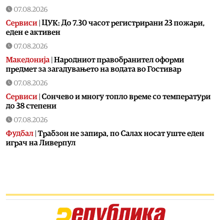
07.08.2026
Сервиси
|
ЦУК: До 7.30 часот регистрирани 23 пожари,
еден е активен
07.08.2026
Македонија
|
Народниот правобранител оформи
предмет за загадувањето на водата во Гостивар
07.08.2026
Сервиси
|
Сончево и многу топло време со температури
до 38 степени
07.08.2026
Фудбал
|
Tрабзон не запира, по Салах носат уште еден
играч на Ливерпул
07.08.2026
Економија
|
ВМРО-ДПМНЕ: Фискалната дисциплина и
домаќинското управување се темел на стабилна
економија и намален јавен долг
07.08.2026
Останати спортови
|
Синер е добро, ќе биде спремен за