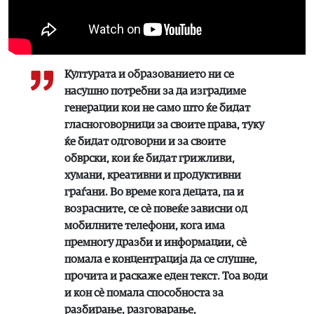
Културата и образованието ни се
насушно потребни за да изградиме
генерации кои не само што ќе бидат
гласноговорници за своите права, туку
ќе бидат одговорни и за своите
обврски, кои ќе бидат грижливи,
хумани, креативни и продуктивни
граѓани. Во време кога децата, па и
возрасните, се сѐ повеќе зависни од
мобилните телефони, кога има
премногу дразби и информации, сѐ
помала е концентрација да се слушне,
прочита и раскаже еден текст. Тоа води
и кон сѐ помала способноста за
разбирање, разговарање,