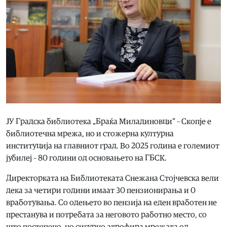
ЈУ Градска библиотека „Браќа Миладиновци“ – Скопје е
библиотечна мрежа, но и стожерна културна
институција на главниот град. Во 2025 година е големиот
јубилеј – 80 години од основањето на ГБСК.
Директорката на Библиотеката Снежана Стојчевска вели
дека за четири години имаат 30 пензионирања и 0
вработувања. Со одењето во пензија на еден вработен не
престанува и потребата за неговото работно место, со
што постепено, но сигурно атрофира мрежата од