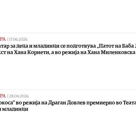
РА
|
17.06.2026
атар за деца и младинци се подготвува „Патот на Баба 
кст на Хана Корнети, а во режија на Хана Миленковска
РА
|
28.04.2026
окоса“ во режија на Драган Довлев премиерно во Теата
и младинци