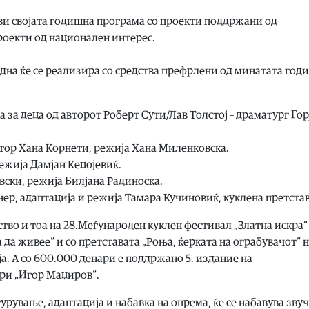
јави својата годишна програма со проекти поддржани од
роекти од национален интерес.
дна ќе се реализира со средства префрлени од минатата годи
а за деца од авторот Роберт Сути/Лав Толстој – драматург Гор
автор Хана Корнети, режија Хана Миленковска.
ежија Дамјан Кецојевиќ.
вски, режија Билјана Радиноска.
кнер, адаптација и режија Тамара Кучиновиќ, куклена претстав
ство и тоа на 28.Меѓународен куклен фестивал „Златна искра“
а да живее“ и со претставата „Роња, ќерката на ограбувачот“ 
. А со 600.000 денари е поддржано 5. издание на
ри „Игор Маџиров“.
рување, адаптација и набавка на опрема, ќе се набавува зву