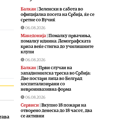
Балкан
|
Зеленски в сабота во
официјална посета на Србија, ќе се
сретне со Вучиќ
06.08.2026
Македонија
|
Помалку првачиња,
помалку иднина: Демографската
криза веќе стигна до училишните
клупи
06.08.2026
Балкан
|
Први случаи на
западнонилска треска во Србија:
Две постари лица во Белград
хоспитализирани со
невроинвазивна форма
06.08.2026
Сервиси
|
Вкупно 18 пожари на
отворено денеска до 18 часот, два
се активни
тава
06.08.2026