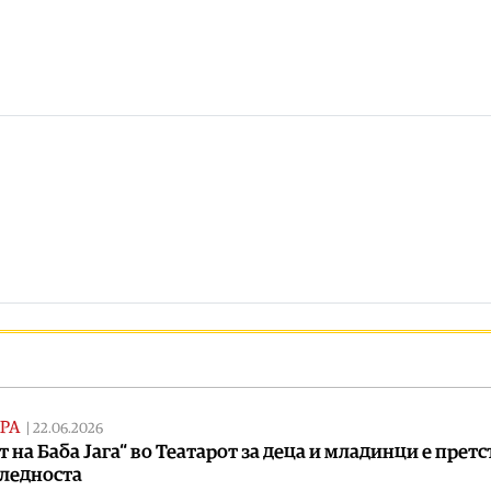
РА
|
22.06.2026
т на Баба Јага“ во Театарот за деца и младинци е претс
следноста