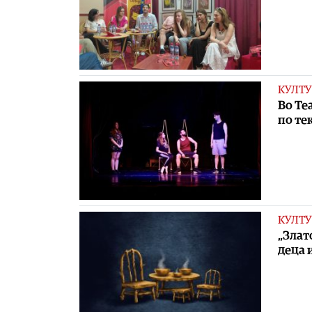
КУЛТУ
Во Те
по те
КУЛТУ
„Злат
деца 