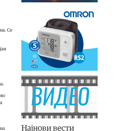
на. Се
јан
а.
 во
на
Најнови вести
чна