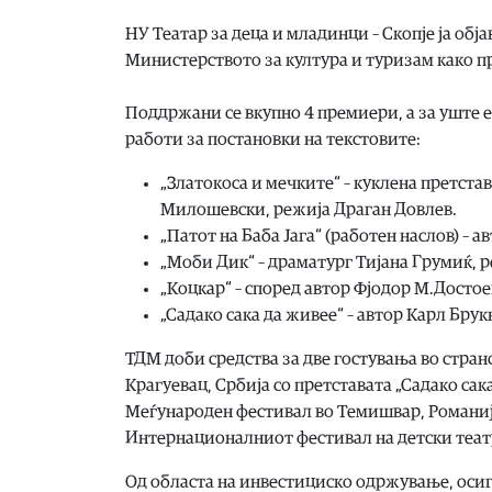
НУ Театар за деца и младинци – Скопје ја об
Министерството за култура и туризам како п
Поддржани се вкупно 4 премиери, а за уште е
работи за постановки на текстовите:
„Златокоса и мечките“ – куклена претстав
Милошевски, режија Драган Довлев.
„Патот на Баба Јага“ (работен наслов) – 
„Моби Дик“ – драматург Тијана Грумиќ, р
„Коцкар“ – според автор Фјодор М.Достое
„Садако сака да живее“ – автор Карл Бру
ТДМ доби средства за две гостувања во стран
Крагуевац, Србија со претставата „Садако сак
Меѓународен фестивал во Темишвар, Романија
Интернационалниот фестивал на детски теат
Од областа на инвестициско одржување, осигу