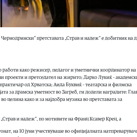
 Чернодрински“ претставата „Страв и надеж“ е добитник на д
но работи како режисер, педагог и уметнички координатор на
ни проекти и претседател на жирито; Дарко Лукиќ – академск
 практичар од Хрватска; Аида Буквиќ – театарска и филмска
та за драмска уметност во Загреб, ги додели наградите: Гла
о целина како и за најдобра музика во претставата за
„Страв и надеж“, по мотивите на Франц Ксавер Крец, а
гонат, на 10 јуни учествуваше во официјалната натпреварувач