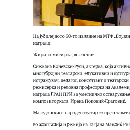
На јубилејното 60-то издание на МТФ „Војдан
награди.
Жири-комисијата, во состав:
Снежана Коневски-Руси, актерка, која актив
многубројни театарски, едукативни и култур
истражувач, педагог, консултант и театарски
режисерка и редовна професорка на Академија
награда ГРАН ПРИ за уметничко остварување в
композиторката, Ирена Поповиќ-Драговиќ.
Македонскиот народен театар со претставата 
во адаптација и режија на Татјана Мандиќ Ри