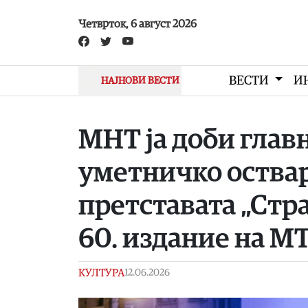
Skip to main content
Четврток, 6 август 2026
ВЕСТИ
И
НАЈНОВИ ВЕСТИ
МНТ ја доби главн
уметничко оствар
претставата „Стра
60. издание на М
КУЛТУРА
12.06.2026