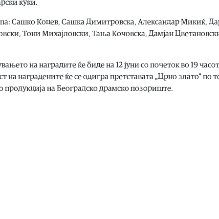
арски куќи.
ипа: Сашко Коцев, Сашка Димитровска, Александар Микиќ, Да
овски, Тони Михајловски, Тања Кочовска, Дамјан Цветановск
њето на наградите ќе биде на 12 јуни со почеток во 19 часот
т на наградените ќе се одигра претставата „Црно злато“ по т
во продукција на Београдско драмско позориште.