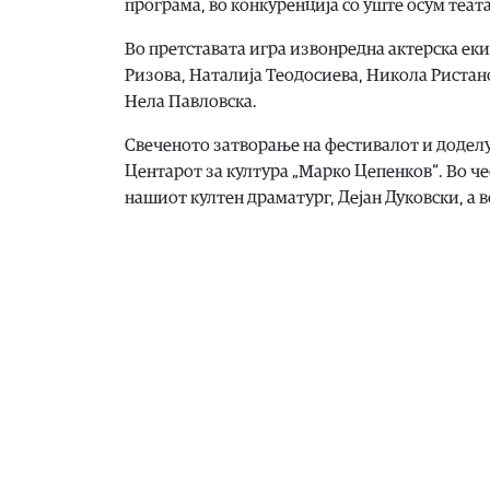
програма, во конкуренција со уште осум теат
Во претставата игра извонредна актерска ек
Ризова, Наталија Теодосиева, Никола Ристан
Нела Павловска.
Свеченото затворање на фестивалот и доделува
Центарот за култура „Марко Цепенков“. Во чес
нашиот култен драматург, Дејан Дуковски, а 