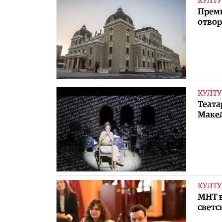
КУЛТУ
Преми
отвор
КУЛТУ
Теата
Макед
КУЛТУ
МНТ в
светс