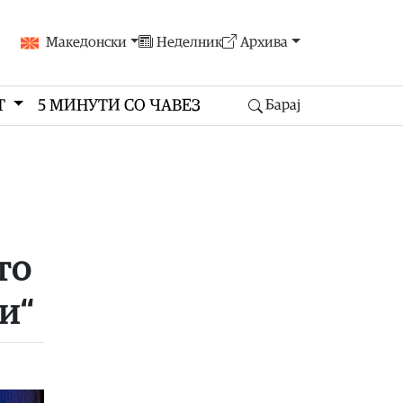
Македонски
Неделник
Архива
Т
5 МИНУТИ СО ЧАВЕЗ
Барај
то
и“