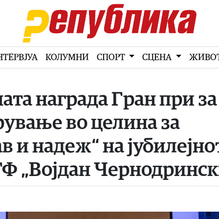
НТЕРВЈУА
КОЛУМНИ
СПОРТ
СЦЕНА
ЖИВО
ата награда Гран при за
ување во целина за
в и надеж“ на јубилејно
ТФ „Војдан Чернодринск