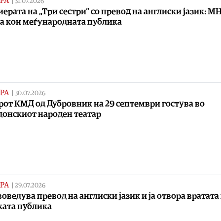
РА
|
31.07.2026
ерата на „Три сестри“ со превод на англиски јазик: МН
а кон меѓународната публика
РА
|
30.07.2026
рот КМД од Дубровник на 29 септември гостува во
онскиот народен театар
РА
|
29.07.2026
оведува превод на англиски јазик и ја отвора вратата
ката публика