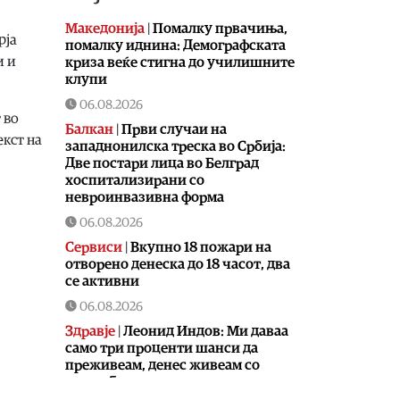
Македонија
|
Помалку првачиња,
рја
помалку иднина: Демографската
и и
криза веќе стигна до училишните
клупи
06.08.2026
 во
Балкан
|
Први случаи на
екст на
западнонилска треска во Србија:
Две постари лица во Белград
хоспитализирани со
невроинвазивна форма
06.08.2026
Сервиси
|
Вкупно 18 пожари на
отворено денеска до 18 часот, два
се активни
06.08.2026
Здравје
|
Леонид Индов: Ми даваа
само три проценти шанси да
преживеам, денес живеам со
полна брзина