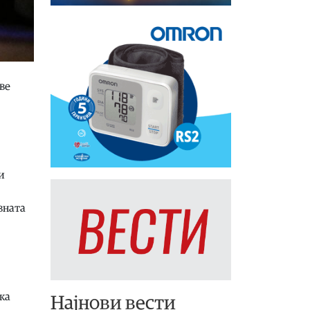
ве
и
вната
ка
Најнови вести