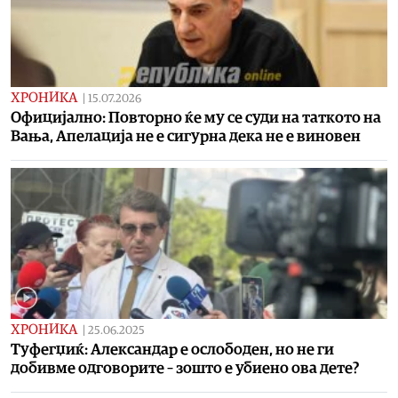
ХРОНИКА
|
15.07.2026
Oфицијално: Повторно ќе му се суди на таткото на
Вања, Апелација не е сигурна дека не е виновен
ХРОНИКА
|
25.06.2025
Туфегџиќ: Александар е ослободен, но не ги
добивме одговорите – зошто е убиено ова дете?