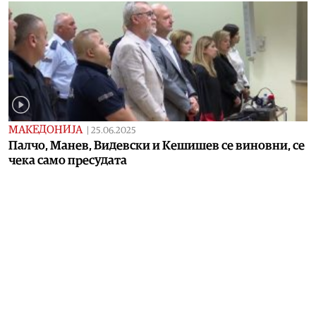
МАКЕДОНИЈА
|
25.06.2025
Палчо, Манев, Видевски и Кешишев се виновни, се
чека само пресудата