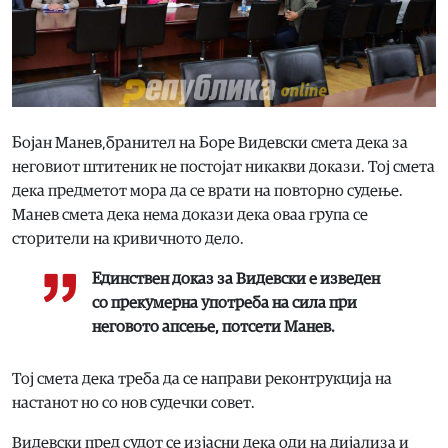
Бојан Манев,бранител на Боре Видевски смета дека за
неговиот штитеник не постојат никакви докази. Тој смета
дека предметот мора да се врати на повторно судење.
Манев смета дека нема докази дека оваа група се
сторители на кривичното дело.
Единствен доказ за Видевски е изведен
со прекумерна употреба на сила при
неговото апсење, потсети Манев.
Тој смета дека треба да се направи реконтрукција на
настанот но со нов судечки совет.
Видевски пред судот се изјасни дека оди на дијализа и