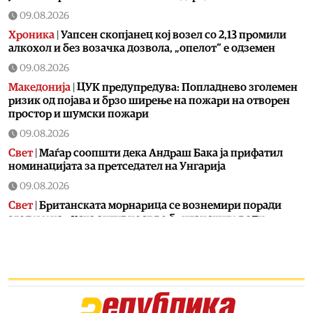
09.08.2026
Хроника
|
Уапсен скопјанец кој возел со 2,13 промили
алкохол и без возачка дозвола, „опелот“ е одземен
09.08.2026
Македонија
|
ЦУК предупредува: Попладнево зголемен
ризик од појава и брзо ширење на пожари на отворен
простор и шумски пожари
09.08.2026
Свет
|
Маѓар соопшти дека Андраш Бака ја прифатил
номинацијата за претседател на Унгарија
09.08.2026
Свет
|
Британската морнарица се вознемири поради
зголемена руска активност во британските води
09.08.2026
Фудбал
|
Алмада стана најскап фудбалер во историјата
на аргентинската лига – од Атлетико премина во Ривер
Плата
09.08.2026