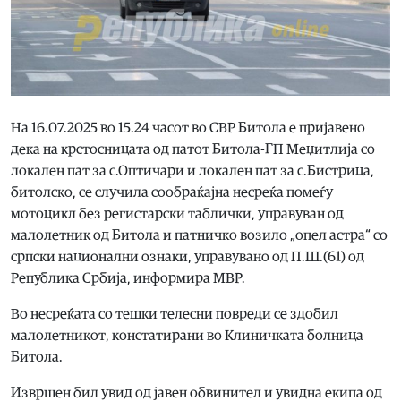
На 16.07.2025 во 15.24 часот во СВР Битола е пријавено
дека на крстосницата од патот Битола-ГП Меџитлија со
локален пат за с.Оптичари и локален пат за с.Бистрица,
битолско, се случила сообраќајна несреќа помеѓу
мотоцикл без регистарски таблички, управуван од
малолетник од Битола и патничко возило „опел астра“ со
српски национални ознаки, управувано од П.Ш.(61) од
Република Србија, информира МВР.
Во несреќата со тешки телесни повреди се здобил
малолетникот, констатирани во Клиничката болница
Битола.
Извршен бил увид од јавен обвинител и увидна екипа од