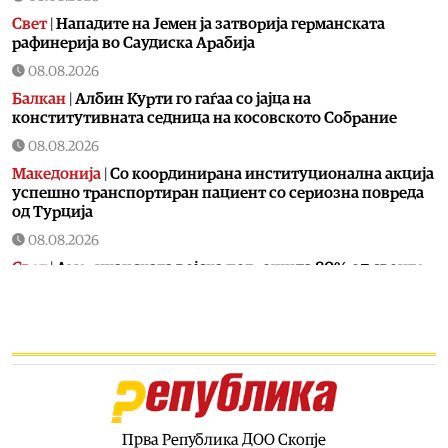
Свет
|
Нападите на Јемен ја затворија германската
рафинерија во Саудиска Арабија
08.08.2026
Балкан
|
Албин Курти го гаѓаа со јајца на
конститутивната седница на косовското Собрание
08.08.2026
Македонија
|
Со координирана институционална акција
успешно транспортиран пациент со сериозна повреда
од Турција
08.08.2026
Свет
|
Американската војска потрошила 80% од своите
пресретнувачки ракети во војната со Иран
08.08.2026
Македонија
|
СДСМ потврди дека Венко Филипче
испратил осудени насилници
08.08.2026
Свет
|
Повеќето земји од групата Г7 трошат повеќе за
отплата на долговите отколку за одбрана
Прва Република ДОО Скопје