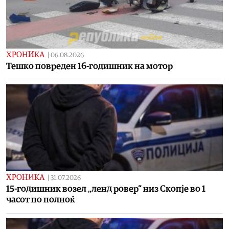
ХРОНИКА
|
06.08.2026
Тешко повреден 16-годишник на мотор
ХРОНИКА
|
31.07.2026
15-годишник возел „ленд ровер“ низ Скопје во 1
часот по полноќ