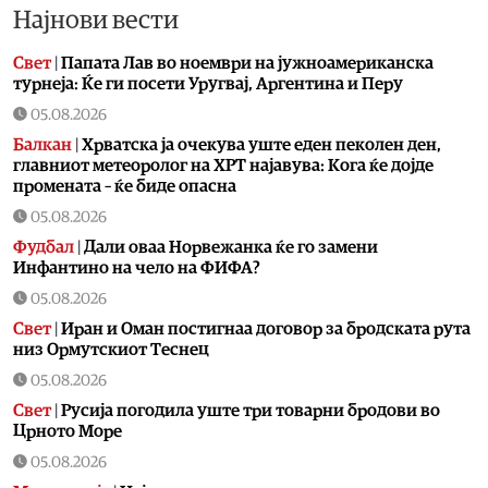
Најнови вести
Свет
|
Папата Лав во ноември на јужноамериканска
турнеја: Ќе ги посети Уругвај, Аргентина и Перу
05.08.2026
Балкан
|
Хрватска ја очекува уште еден пеколен ден,
главниот метеоролог на ХРТ најавува: Кога ќе дојде
промената – ќе биде опасна
05.08.2026
Фудбал
|
Дали оваа Норвежанка ќе го замени
Инфантино на чело на ФИФА?
05.08.2026
Свет
|
Иран и Оман постигнаа договор за бродската рута
низ Ормутскиот Теснец
05.08.2026
Свет
|
Русија погодила уште три товарни бродови во
Црното Море
05.08.2026