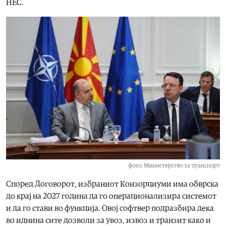
НЕС.
фото: Министерство за транспорт
Според Договорот, избраниот Конзорциуми има обврска
до крај на 2027 година да го операционализира системот
и да го стави во функција. Овој софтвер подразбира дека
во иднина сите дозволи за увоз, извоз и транзит како и