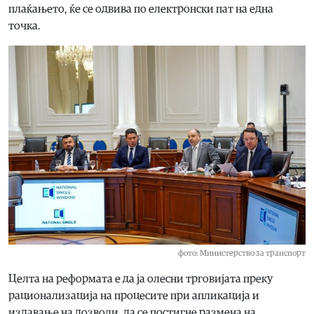
плаќањето, ќе се одвива по електронски пат на една
точка.
фото: Министерство за транспорт
Целта на реформата е да ја олесни трговијата преку
рационализација на процесите при апликација и
издавање на дозволи, да се постигне размена на