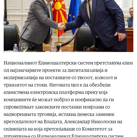
Националниот Едниошалтерски систем претставува еден
од најзначајните проекти за дигитализација и
модернизација на постапките со увозот, извозот и
транзитот на стоки. Неговата цел е да обезбеди
единствена електронска платформа преку која
компаниите ќе можат побрзо и поефикасно да ги
спроведуваат законските постапки поврзани со
надворешната трговија, истакна денеска заменик
претседателот на Владата, Александар Николоски на
седницата на која претседаваше со Комитетот за
управување со Националниот Едношалтерски систем.