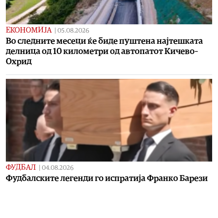
ЕКОНОМИЈА
|
05.08.2026
Во следните месеци ќе биде пуштена најтешката
делница од 10 километри од автопатот Кичево–
Охрид
ФУДБАЛ
|
04.08.2026
Фудбалските легенди го испратија Франко Барези