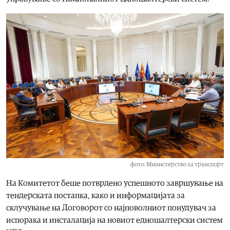
фото: Министерство за транспорт
На Комитетот беше потврдено успешното завршување на
тендерската постапка, како и информацијата за
склучување на Договорот со најповолниот понудувач за
испорака и инсталација на новиот едношалтерски систем