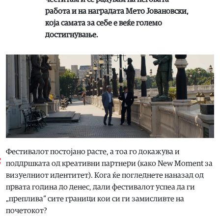
работа и на наградата Мето Јовановски,
која самата за себе е веќе големо
достигнување.
Фестивалот постојано расте, а тоа го докажува и
поддршката од креативни партнери (како New Moment за
визуелниот идентитет). Кога ќе погледнете наназад од
првата година до денес, дали фестивалот успеа да ги
„преплива“ сите граници кои си ги замисливте на
почетокот?