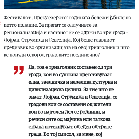
Фестивалот „Преку езерото“ годинава бележи јубилејно
петто издание. За првпат се одлучивте за
регионализација и настанот ќе се одржи во три града –
Дојран, Струмица и Гевгелија
.
Кој беше главниот
предизвик во организацијата на овој триаголник и што
ќе понуди секој од градовите поединечно?
Да, тоа е триаголник составен од три
града, кои во суштина претставуваат
една, заедничка и неделива културна и
цивилизациска целина. За тие што не
знаат, Дојран, Струмица и Гевгелија, се
градови кои се составени од жители
кои во најголем дел се роднини, и
речиси сите од мајчина или таткова
страна потекнуваат од еден од трите
града. Во тој смисол, за мене, кој