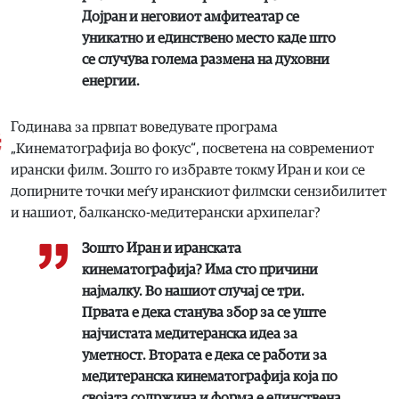
Дојран и неговиот амфитеатар се
уникатно и единствено место каде што
се случува голема размена на духовни
енергии.
Годинава за првпат воведувате програма
„Кинематографија во фокус“, посветена на современиот
ирански филм. Зошто го избравте токму Иран и кои се
допирните точки меѓу иранскиот филмски сензибилитет
и нашиот, балканско-медитерански архипелаг?
Зошто Иран и иранската
кинематографија? Има сто причини
најмалку. Во нашиот случај се три.
Првата е дека станува збор за се уште
најчистата медитеранска идеа за
уметност. Втората е дека се работи за
медитеранска кинематографија која по
својата содржина и форма е единствена