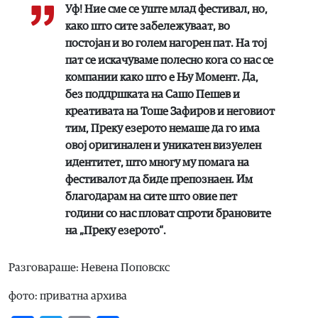
Уф! Ние сме се уште млад фестивал, но,
како што сите забележуваат, во
постојан и во голем нагорен пат. На тој
пат се искачуваме полесно кога со нас се
компании како што е Њу Момент. Да,
без поддршката на Сашо Пешев и
креативата на Тоше Зафиров и неговиот
тим, Преку езерото немаше да го има
овој оригинален и уникатен визуелен
идентитет, што многу му помага на
фестивалот да биде препознаен. Им
благодарам на сите што овие пет
години со нас пловат спроти брановите
на „Преку езерото“.
Разговараше: Невена Поповскс
фото: приватна архива