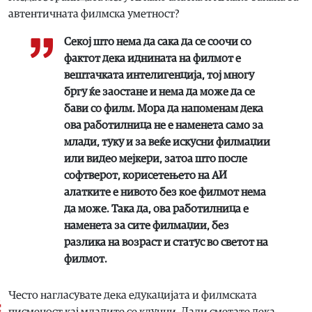
автентичната филмска уметност?
Секој што нема да сака да се соочи со
фактот дека иднината на филмот е
вештачката интелигенција, тој многу
бргу ќе заостане и нема да може да се
бави со филм. Мора да напоменам дека
ова работилница не е наменета само за
млади, туку и за веќе искусни филмаџии
или видео мејкери, затоа што после
софтверот, корисетењето на АИ
алатките е нивото без кое филмот нема
да може. Така да, ова работилница е
наменета за сите филмаџии, без
разлика на возраст и статус во светот на
филмот.
Често нагласувате дека едукацијата и филмската