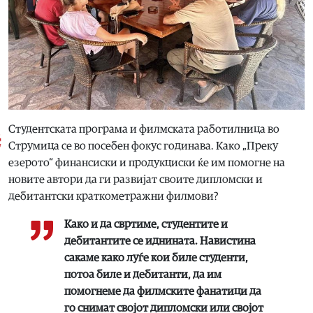
Студентската програма и филмската работилница во
Струмица се во посебен фокус годинава. Како „Преку
езерото“ финансиски и продукциски ќе им помогне на
новите автори да ги развијат своите дипломски и
дебитантски краткометражни филмови?
Како и да свртиме, студентите и
дебитантите се иднината. Навистина
сакаме како луѓе кои биле студенти,
потоа биле и дебитанти, да им
помогнеме да филмските фанатици да
го снимат својот дипломски или својот