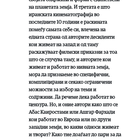
на планетата земја. И третата е што
иранската кинематографија во
последните 10 години е раскината
помеѓу самата себе си, влечена на
едната страна од авторите десиденти
кои живеат на запад и од таму
раскажуваат филмски приказни за тоа
што се случува таму, и авторите кои
живеат и работат во нивната земја,
мора да признаеме во специфични,
комплицирани и секако ограничени
можности за избор на теми и
содржини. Да речеме дека работат во
цензура. Но, и оние автори како што се
Абас Каиростами или Ашгар Фархади
кои работат во Европа или по други
западни земји, во какви односи живеат
и творат? Како тие доаѓаат до пари за да