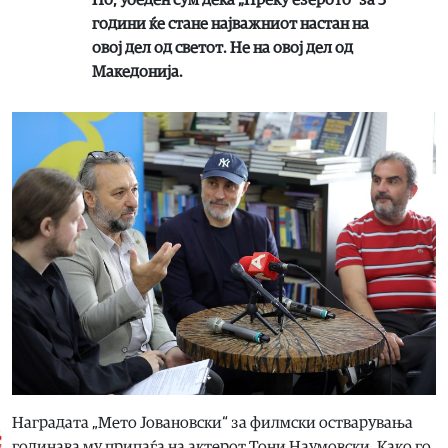
Но, убеден сум дека „Преку езерото“ за 5
години ќе стане најважниот настан на
овој дел од светот. Не на овој дел од
Македонија.
Наградата „Мето Јовановски“ за филмски остварувања
годинава му припаѓа на актерот Тони Наумовски. Како го