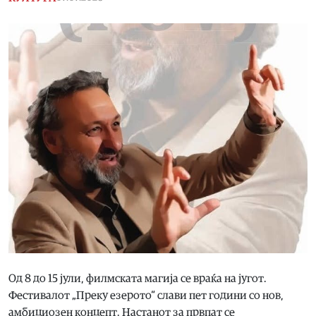
Од 8 до 15 јули, филмската магија се враќа на југот.
Фестивалот „Преку езерото“ слави пет години со нов,
амбициозен концепт. Настанот за првпат се