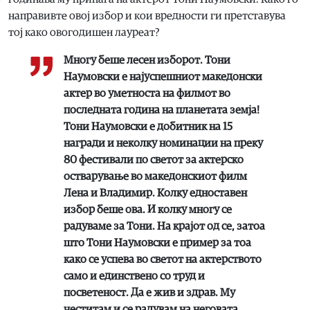
направивте овој избор и кои вредности ги претставува
тој како овогодишен лауреат?
Многу беше лесен изборот. Тони
Наумовски е најуспешниот македонски
актер во уметноста на филмот во
последната година на планетата земја!
Тони Наумовски е добитник на 15
награди и неколку номинации на преку
80 фестивали по светот за актерско
остварување во македонскиот филм
Лена и Владимир. Колку едноставен
избор беше ова. И колку многу се
радуваме за Тони. На крајот од се, затоа
што Тони Наумовски е пример за тоа
како се успева во светот на актерството
само и единствено со труд и
посветеност. Да е жив и здрав. Му
честитам и се радувам на неговата