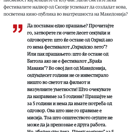
писменост кај младите се клучни. Дали сметате дека
фестивалите надвор од Скопје успеваат да создадат нова,
посветена кино-публика во внатрешноста на Македонија?
Да поставам едно прашање? Прочитајте
го, затворете ги очите десет секунди и
одговорете: што ќе остане од Охрид ако
го нема фестивалот „Охридско лето“?
Или пак прашањето: што ќе остане од
Битола ако не е фестивалот „Браќа
Манаки“? Во овој дел од Македонија,
седумдесет години не се инвестирало
ништо во светот на филмот и
визуелните уметности! Што очекувате
да направиме за 5 години? Прашајте ме
за 5 години и нема да имате потреба од
одговор. Ова што ние го правиме е
мисија. Тоа што општеството сеуште не
може да ја препознае е друга работа.