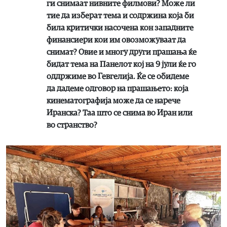
ги снимаат нивните филмови? Може ли
тие да изберат тема и содржина која би
била критички насочена кон западните
финансиери кои им овозможуваат да
снимат? Овие и многу други прашања ќе
бидат тема на Панелот кој на 9 јули ќе го
оддржиме во Гевгелија. Ќе се обидеме
да дадеме одговор на прашањето: која
кинематографија може да се нарече
Иранска? Таа што се снима во Иран или
во странство?