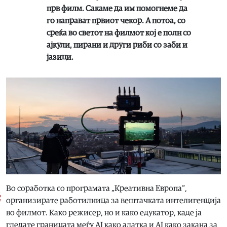
прв филм. Сакаме да им помогнеме да
го направат првиот чекор. А потоа, со
среќа во светот на филмот кој е полн со
ајкули, пирани и други риби со заби и
јазици.
Во соработка со програмата „Креативна Европа“,
организирате работилница за вештачката интелигенција
во филмот. Како режисер, но и како едукатор, каде ја
гледате границата меѓу AI како алатка и AI како закана за