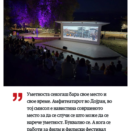
Уметноста секогаш бара свое место и
свое време. Амфитеатарот во Дојран, во
тој смисол е навистина совршеното
место за да се случи се што може да се
нарече уметност. Буквално се. А кога се
работи за филм и филмски фестивал