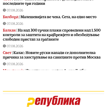
последните три години
07.08.2026
Билборд
|
Малешевијата ве чека. Сета, на едно место
07.08.2026
Балкан
|
На над 300 грчки плажи спроведени над 1.500
контроли за заштита на крајбрежјето и обезбедување
слободен пристап за граѓаните
07.08.2026
Свет
|
Калас: Новите руски напади се дополнителна
причина за заострување на санкциите против Москва
07.08.2026
Македонија
|
Во клучен период за Артан Груби,
неговиот адвокат одмара
07.08.2026
Свет
|
Санчез свика координативен состанок за
ситуацијата во Сеута по новиот бран мигранти
07.08.2026
Филм
|
Викендов бесплатни проекции на „Трето