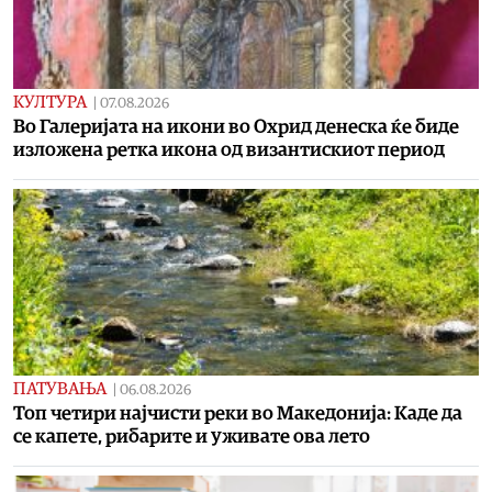
КУЛТУРА
|
07.08.2026
Во Галеријата на икони во Охрид денеска ќе биде
изложена ретка икона од византискиот период
ПАТУВАЊА
|
06.08.2026
Топ четири најчисти реки во Македонија: Каде да
се капете, рибарите и уживате ова лето