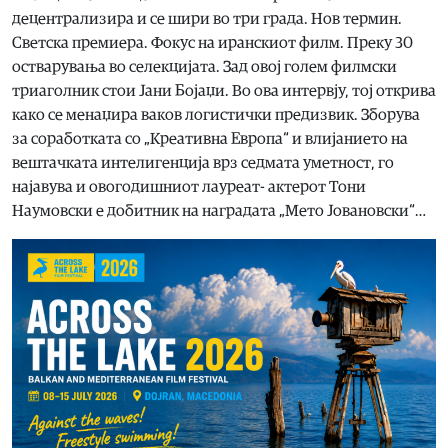
децентрализира и се шири во три града. Нов термин.
Светска премиера. Фокус на иранскиот филм. Преку 30
остварувања во селекцијата. Зад овој голем филмски
триаголник стои Јани Бојаџи. Во ова интервју, тој открива
како се менаџира ваков логистички предизвик. Зборува
за соработката со „Креативна Европа“ и влијанието на
вештачката интелигенција врз седмата уметност, го
најавува и овогодишниот лауреат- актерот Тони
Наумовски е добитник на наградата „Мето Јовановски“…