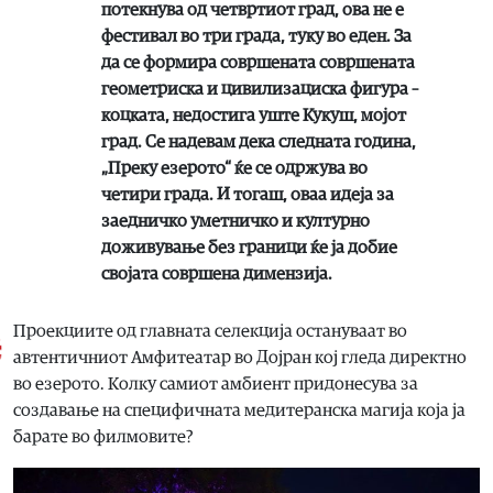
потекнува од четвртиот град, ова не е
фестивал во три града, туку во еден. За
да се формира совршената совршената
геометриска и цивилизациска фигура –
коцката, недостига уште Кукуш, мојот
град. Се надевам дека следната година,
„Преку езерото“ ќе се одржува во
четири града. И тогаш, оваа идеја за
заедничко уметничко и културно
доживување без граници ќе ја добие
својата совршена димензија.
Проекциите од главната селекција остануваат во
автентичниот Амфитеатар во Дојран кој гледа директно
во езерото. Колку самиот амбиент придонесува за
создавање на специфичната медитеранска магија која ја
барате во филмовите?