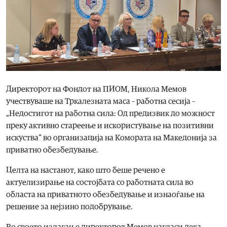
Директорот на Фондот на ПИОМ, Никола Мемов
учествуваше на Тркалезната маса – работна сесија –
„Недостигот на работна сила: Од предизвик до можност
преку активно стареење и искористување на позитивни
искуства“ во организација на Комората на Македонија за
приватно обезбедување.
Целта на настанот, како што беше речено е
актуелизирање на состојбата со работната сила во
областа на приватното обезбедување и изнаоѓање на
решение за нејзино подобрување.