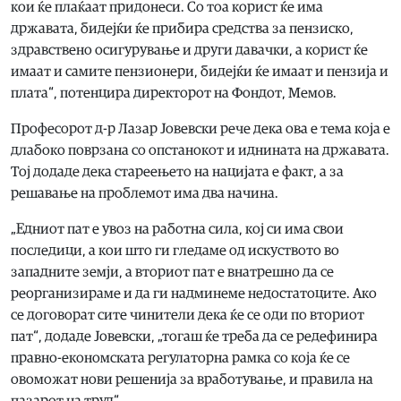
кои ќе плаќаат придонеси. Со тоа корист ќе има
државата, бидејќи ќе прибира средства за пензиско,
здравствено осигурување и други давачки, а корист ќе
имаат и самите пензионери, бидејќи ќе имаат и пензија и
плата“, потенцира директорот на Фондот, Мемов.
Професорот д-р Лазар Јовевски рече дека ова е тема која е
длабоко поврзана со опстанокот и иднината на државата.
Тој додаде дека стареењето на нацијата е факт, а за
решавање на проблемот има два начина.
„Едниот пат е увоз на работна сила, кој си има свои
последици, а кои што ги гледаме од искуството во
западните земји, а вториот пат е внатрешно да се
реорганизираме и да ги надминеме недостатоците. Ако
се договорат сите чинители дека ќе се оди по вториот
пат“, додаде Јовевски, „тогаш ќе треба да се редефинира
правно-економската регулаторна рамка со која ќе се
овоможат нови решенија за вработување, и правила на