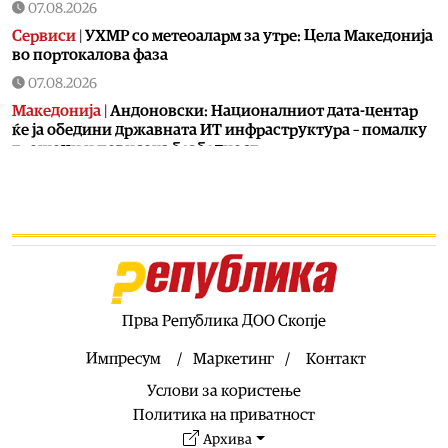
07.08.2026
Сервиси
|
УХМР со метеоаларм за утре: Цела Македонија
во портокалова фаза
07.08.2026
Македонија
|
Андоновски: Националниот дата-центар
ќе ја обедини државната ИТ инфраструктура – помалку
трошоци и повисока безбедност
07.08.2026
Живот
|
Збогум на 24-часовниот ден: Земјата полека се
забавува – еве кога денот би можел да стане 25 часа
07.08.2026
Економија
|
Скокна минималниот износ за К-15 – Еве
колку пари ќе ни легнат на сметка годинава
Прва Република ДОО Скопје
07.08.2026
Живот
|
Не ги игнорирајте овие знаци: Бојлерот може да
Импресум
Маркетинг
Контакт
најавува сериозен дефект
Услови за користење
07.08.2026
Политика на приватност
Здравје
|
Лубеницата е здрава, но не претерувајте: Еве
Архива