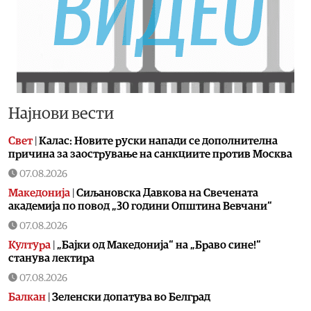
Најнови вести
Свет
|
Калас: Новите руски напади се дополнителна
причина за заострување на санкциите против Москва
07.08.2026
Македонија
|
Сиљановска Давкова на Свечената
академија по повод „30 години Општина Вевчани“
07.08.2026
Култура
|
„Бајки од Македонија“ на „Браво сине!“
станува лектира
07.08.2026
Балкан
|
Зеленски допатува во Белград