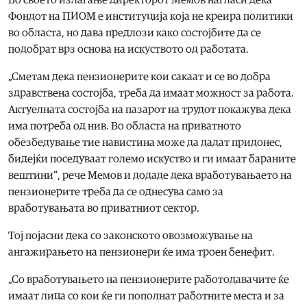
Во своето излагање директорот Мемов нагласи дека
Фондот на ПИОМ е институција која не креира политики
во областа, но дава предлози како состојбите да се
подобрат врз основа на искуството од работата.
„Сметам дека пензионерите кои сакаат и се во добра
здравствена состојба, треба да имаат можност за работа.
Актуелната состојба на пазарот на трудот покажува дека
има потреба од нив. Во областа на приватното
обезбедување тие навистина може да дадат придонес,
бидејќи поседуваат големо искуство и ги имаат бараните
вештини“, рече Мемов и додаде дека вработувањаето на
пензионерите треба да се однесува само за
вработувањата во приватниот сектор.
Тој појасни дека со законското овозможување на
ангажирањето на пензионери ќе има троен бенефит.
„Со вработувањето на пензионерите работодавачите ќе
имаат лица со кои ќе ги пополнат работните места и за