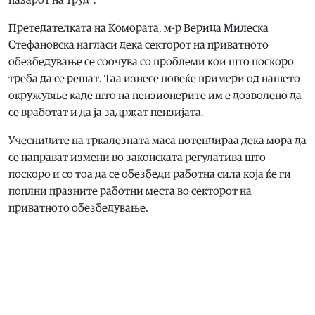
пазарот на труд“.
Претедателката на Комората, м-р Верица Милеска
Стефановска нагласи дека секторот на приватното
обезбедување се соочува со проблеми кои што поскоро
треба да се решат. Таа изнесе повеќе примери од нашето
окружувње каде што на пензионерите им е дозволено да
се вработат и да ја задржат пензијата.
Учесниците на тркалезната маса потенцираа дека мора да
се направат измени во законската регулатива што
поскоро и со тоа да се обезбеди работна сила која ќе ги
поплни празните работни места во секторот на
приватното обезбедување.