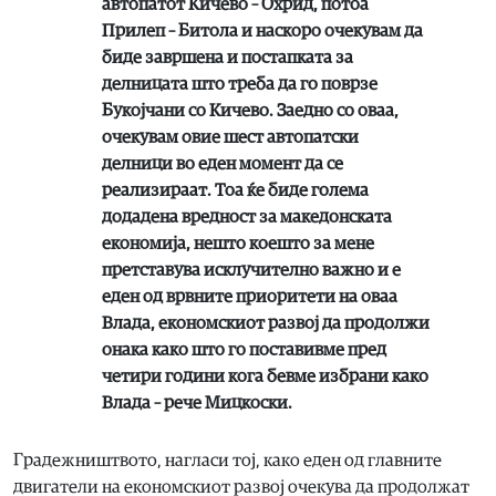
автопатот Кичево – Охрид, потоа
Прилеп – Битола и наскоро очекувам да
биде завршена и постапката за
делницата што треба да го поврзе
Букојчани со Кичево. ​Заедно со оваа,
очекувам овие шест автопатски
делници во еден момент да се
реализираат. Тоа ќе биде голема
додадена вредност за македонската
економија, нешто коешто за мене
претставува исклучително важно и е
еден од врвните приоритети на оваа
Влада, економскиот развој да продолжи
онака како што го поставивме пред
четири години кога бевме избрани како
Влада – рече Мицкоски.
​Градежништвото, нагласи тој, како еден од главните
двигатели на економскиот развој очекува да продолжат