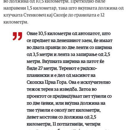
во должина од 10,5 километри. Претходно биле
направени 1,5 километар, така што вкупната должина од
клучката Стенковец кај Скопје до границата е 12
километри.
Овие 10,5 километри од автопатот, што
се предмет на денешниот заем, ќе имаат
во двата правци по две ленти со ширина
од 3,5 метри и лента за запирање од 2,5
метри. Вкупната ширина на патот ќе
биде 27 метри. Теренот е ридско-
планински и е дел од масивот на
Скопска Црна Гора. ​Ова е исклучително
тежок терен за изведба. Затоа во
проектот се предвидуваат пет тунели со
по две цевки, или вкупна должина на
тие тунели е околу пет километри,
девет мостови со должина од 2,5
километри, 11 потпатници, четири