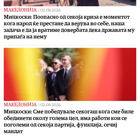
МАКЕДОНИЈА
|
02.08.2026
Мицкоски: Поопасно од секоја криза е моментот
кога народ ќе престане да верува во себе, наша
задача е да ја вратиме довербата дека државата му
припаѓа на нему
МАКЕДОНИЈА
|
02.08.2026
Мицкоски: Сме победувале секогаш кога сме биле
обединети околу голема цел, има работи кои се
поголеми од секоја партија, функција, сечиј
мандат