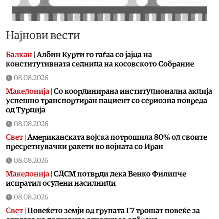
Најнови вести
Балкан
|
Албин Курти го гаѓаа со јајца на
конститутивната седница на косовското Собрание
08.08.2026
Македонија
|
Со координирана институционална акција
успешно транспортиран пациент со сериозна повреда
од Турција
08.08.2026
Свет
|
Американската војска потрошила 80% од своите
пресретнувачки ракети во војната со Иран
08.08.2026
Македонија
|
СДСМ потврди дека Венко Филипче
испратил осудени насилници
08.08.2026
Свет
|
Повеќето земји од групата Г7 трошат повеќе за