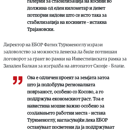
галерии за стабилизација на косини во
должина од еден километар и девет
потпорни ѕидови што се исто така за
стабилизација на косините – истакна
Трајановски.
Директор на ЕБОР Фатих Туркменоглу изрази
задоволство за можноста денеска да биде потпишан
договорот за грант во рамки на Инвестициската рамка за
Западен Балкан за изградба на автопатот Скопје – Блаце.
Ова е одличен проект за земјата затоа
што ја подобрува регионалната
поврзаност, особено со Косово, а го
поддржува економскиот раст. Тоа е
навистина мошне важно особено за
создавањето работни места – истака
Туркменоглу, нагласувајќи дека ЕБОР
остануваат посветени да ја поддржуваат