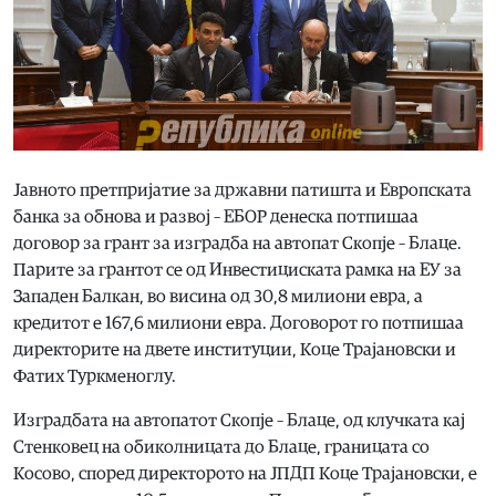
Јавното претпријатие за државни патишта и Европската
банка за обнова и развој – ЕБОР денеска потпишаа
договор за грант за изградба на автопат Скопје – Блаце.
Парите за грантот се од Инвестициската рамка на ЕУ за
Западен Балкан, во висина од 30,8 милиони евра, а
кредитот е 167,6 милиони евра. Договорот го потпишаа
директорите на двете институции, Коце Трајановски и
Фатих Туркменоглу.
Изградбата на автопатот Скопје – Блаце, од клучката кај
Стенковец на обиколницата до Блаце, границата со
Косово, според директорото на ЈПДП Коце Трајановски, е