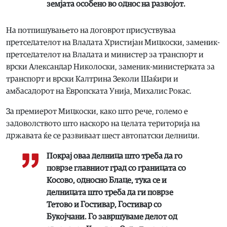
земјата особено во однос на развојот.
На потпишувањето на договрот присуствуваа
претседателот на Владата Христијан Мицкоски, заменик-
претседателот на Владата и министер за транспорт и
врски Александар Николоски, заменик-министерката за
транспорт и врски Калтрина Зеколи Шаќири и
амбасадорот на Европската Унија, Михалис Рокас.
За премиерот Мицкоски, како што рече, големо е
задоволството што наскоро на целата територија на
државата ќе се развиваат шест автопатски делници.
Покрај оваа делница што треба да го
поврзе главниот град со границата со
Косово, односно Блаце, тука се и
делницата што треба да ги поврзе
Тетово и Гостивар, Гостивар со
Букојчани. Го завршуваме делот од