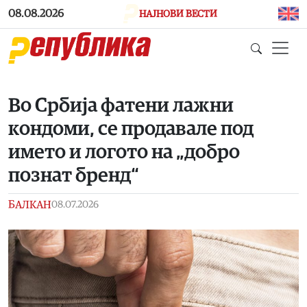
Skip to main content
08.08.2026
НАЈНОВИ ВЕСТИ
Во Србија фатени лажни
кондоми, се продавале под
името и логото на „добро
познат бренд“
БАЛКАН
08.07.2026