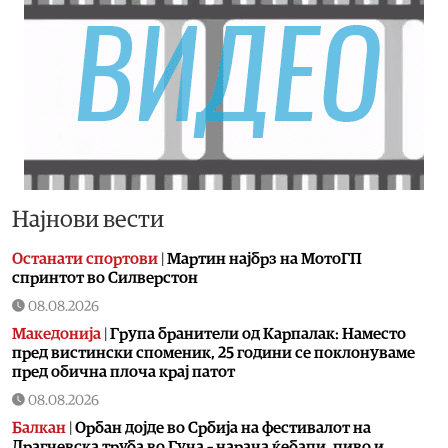
Најнови вести
Останати спортови
|
Мартин најбрз на МотоГП
спринтот во Силверстон
08.08.2026
Македонија
|
Група бранители од Карпалак: Наместо
пред вистински споменик, 25 години се поклонуваме
пред обична плоча крај патот
08.08.2026
Балкан
|
Орбан дојде во Србија на фестивалот на
Драгчевска труба во Гуча – нарача ќебапи, пиво и