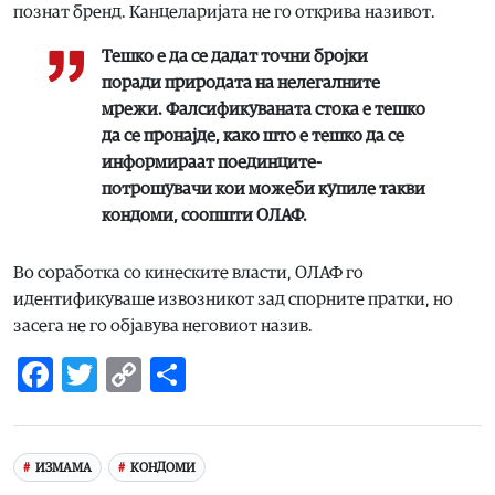
познат бренд. Канцеларијата не го открива називот.
Тешко е да се дадат точни бројки
поради природата на нелегалните
мрежи. Фалсификуваната стока е тешко
да се пронајде, како што е тешко да се
информираат поединците-
потрошувачи кои можеби купиле такви
кондоми, соопшти ОЛАФ.
Во соработка со кинеските власти, ОЛАФ го
идентификуваше извозникот зад спорните пратки, но
засега не го објавува неговиот назив.
Facebook
Twitter
Copy
Share
Link
ИЗМАМА
КОНДОМИ