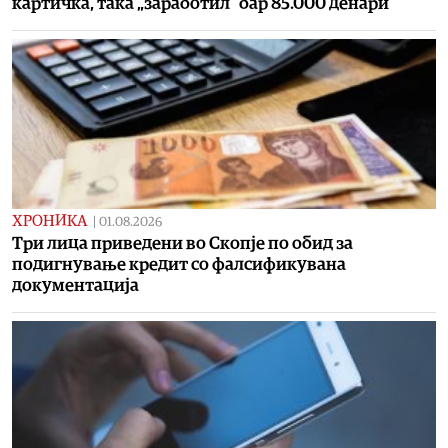
картичка, така „заработил“ бар 85.000 денари
ХРОНИКА
|
01.08.2026
Три лица приведени во Скопје по обид за
подигнување кредит со фалсификувана
документација