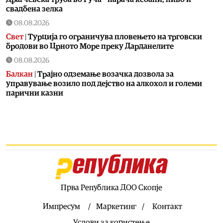
свадбена зелка
08.08.2026
Свет
|
Турција го ограничува пловењето на трговски
бродови во Црното Море преку Дарданелите
08.08.2026
Балкан
|
Трајно одземање возачка дозвола за
управување возило под дејство на алкохол и големи
парични казни
08.08.2026
Свет
|
Повеќе од 178.000 мигранти во последните
неколку месеци ја напуштија Јужна Африка
08.08.2026
Свет
|
Иран: Отворањето на Ормутскиот Теснец зависи
од САД
08.08.2026
Прва Република ДОО Скопје
Останати спортови
|
Катерина Ацевска светска
вицешампионка во џиу-џицу
Импресум
Маркетинг
Контакт
08.08.2026
Услови за користење