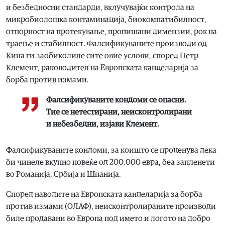
и безбедносни стандарди, вклучувајќи контрола на
микробиолошка контаминација, биокомпатибилност,
отпорност на протекување, пропишани димензии, рок на
траење и стабилност. Фалсификуваните производи од
Кина ги заобиколиле сите овие услови, според Петр
Клемент, раководител на Европската канцеларија за
борба против измами.
Фалсификуваните кондоми се опасни.
Тие се нетестирани, неисконтролирани
и небезбедни, изјави Клемент.
Фалсификуваните кондоми, за коишто се проценува дека
би чинеле вкупно повеќе од 200.000 евра, беа запленети
во Романија, Србија и Шпанија.
Според наводите на Европската канцеларија за борба
против измами (ОЛАФ), неисконтролираните производи
биле продавани во Европа под името и логото на добро