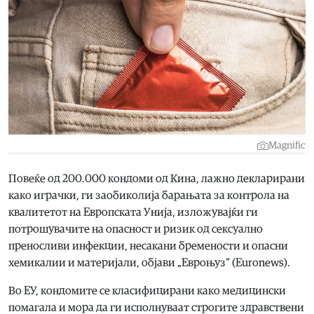
Magnific
Повеќе од 200.000 кондоми од Кина, лажно декларирани
како играчки, ги заобиколија барањата за контрола на
квалитетот на Европската Унија, изложувајќи ги
потрошувачите на опасност и ризик од сексуално
преносливи инфекции, несакани бремености и опасни
хемикалии и материјали, објави „Евроњуз“ (Euronews).
Во ЕУ, кондомите се класифицирани како медицински
помагала и мора да ги исполнуваат строгите здравствени