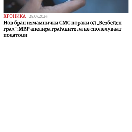
ХРОНИКА
|
28.07.2026
Нов бран измамнички СМС пораки од „Безбеден
град“: МВР апелира граѓаните да не споделуваат
податоци