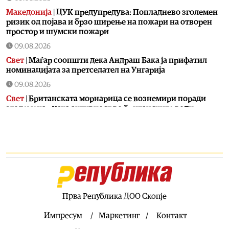
Македонија
|
ЦУК предупредува: Попладнево зголемен
ризик од појава и брзо ширење на пожари на отворен
простор и шумски пожари
09.08.2026
Свет
|
Маѓар соопшти дека Андраш Бака ја прифатил
номинацијата за претседател на Унгарија
09.08.2026
Свет
|
Британската морнарица се вознемири поради
зголемена руска активност во британските води
09.08.2026
Фудбал
|
Алмада стана најскап фудбалер во историјата
на аргентинската лига – од Атлетико премина во Ривер
Плата
09.08.2026
Останати спортови
|
Македонските тенисери со трофеј
го завршија настапот во конкуренција на двојки на
Прва Република ДОО Скопје
„Неоком опен 2026“
Импресум
Маркетинг
Контакт
09.08.2026