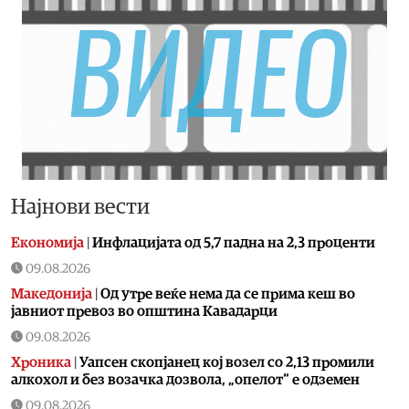
Најнови вести
Економија
|
Инфлацијата од 5,7 падна на 2,3 проценти
09.08.2026
Македонија
|
Од утре веќе немa да се прима кеш во
јавниот превоз во општина Кавадарци
09.08.2026
Хроника
|
Уапсен скопјанец кој возел со 2,13 промили
алкохол и без возачка дозвола, „опелот“ е одземен
09.08.2026