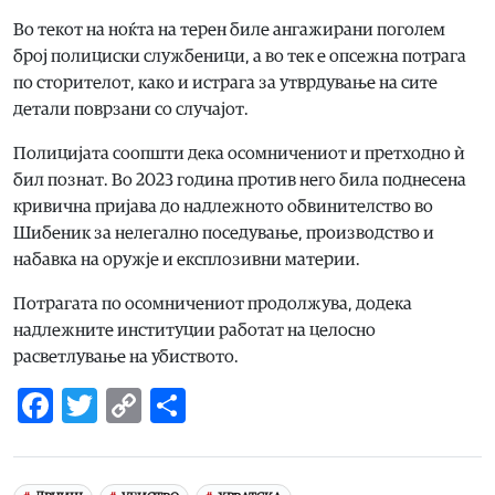
Во текот на ноќта на терен биле ангажирани поголем
број полициски службеници, а во тек е опсежна потрага
по сторителот, како и истрага за утврдување на сите
детали поврзани со случајот.
Полицијата соопшти дека осомничениот и претходно ѝ
бил познат. Во 2023 година против него била поднесена
кривична пријава до надлежното обвинителство во
Шибеник за нелегално поседување, производство и
набавка на оружје и експлозивни материи.
Потрагата по осомничениот продолжува, додека
надлежните институции работат на целосно
расветлување на убиството.
Facebook
Twitter
Copy
Share
Link