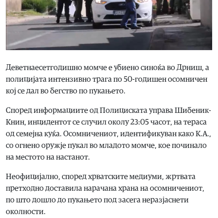
Деветнаесетгодишно момче е убиено синоќа во Дрниш, а
полицијата интензивно трага по 50-годишен осомничен
кој се дал во бегство по пукањето.
Според информациите од Полициската управа Шибеник-
Книн, инцидентот се случил околу 23:05 часот, на тераса
од семејна куќа. Осомничениот, идентификуван како К.А.,
со огнено оружје пукал во младото момче, кое починало
на местото на настанот.
Неофицијално, според хрватските медиуми, жртвата
претходно доставила нарачана храна на осомничениот,
по што дошло до пукањето под засега неразјаснети
околности.