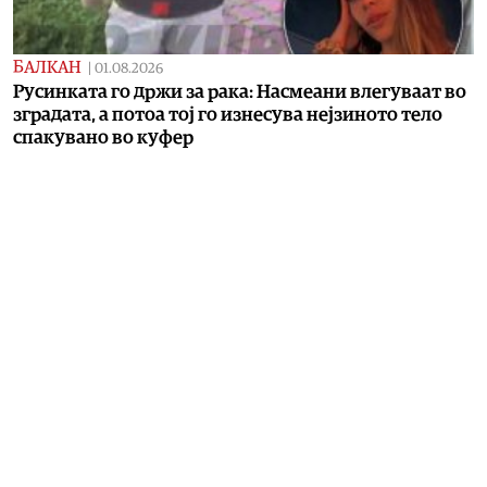
БАЛКАН
|
01.08.2026
Русинката го држи за рака: Насмеани влегуваат во
зградата, а потоа тој го изнесува нејзиното тело
спакувано во куфер