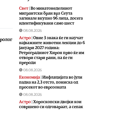
Свет
|
Во минатонеделниот
мигрантски бран врз Сеута
загинале вкупно 96 лица, досега
идентификувани само шест
08.08.2026
Астро
|
Овие 3 знака ќе ги научат
оролог
најважните животни лекции до 6
јануари 2027 година:
Ретроградниот Хирон прво ќе им
отвори стари рани, па ќе ги
прероди
08.08.2026
Економија
|
Инфлацијата во јули
падна на 2,3 отсто, пониска од
просекот во еврозоната
08.08.2026
Астро
|
Хороскопски двојки кои
совршено си одговараат, а сепак
раскинуваат