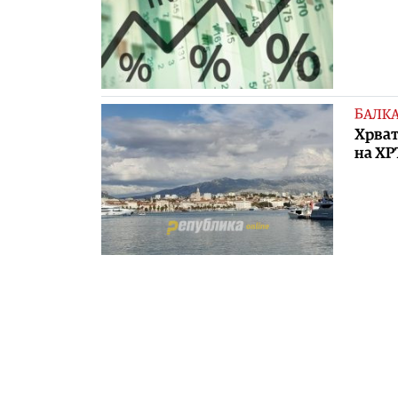
БАЛК
Хрват
на ХР