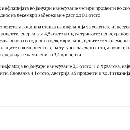
 инфлацијата во јануари изнесуваше четири проценти во сп
днос на декември забележан е раст од 0,1 отсто.
оценетата годишна стапка на инфлација за услугите изнесува
7 проценти, енергијата 4,5 отсто и индустриските непрехранбе
чна основа во однос на декември лани, цените се зголемени з
ијалаците и компонентите на тутунот за еден отсто, а цените н
енергија се намалени за 3,4 проценти.
инфлација во јануари изнесуваше 2,5 отсто. По Хрватска, нај
ти, Словачка 4,1 отсто, Австрија 3,5 проценти и во Литванија