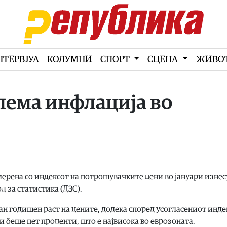
НТЕРВЈУА
КОЛУМНИ
СПОРТ
СЦЕНА
ЖИВО
олема инфлација во
мерена со индексот на потрошувачките цени во јануари изнес
д за статистика (ДЗС).
ан годишен раст на цените, додека според усогласениот инде
 беше пет проценти, што е највисока во еврозоната.