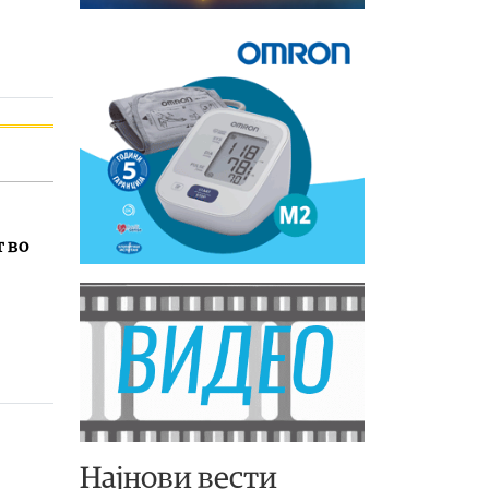
т во
Најнови вести