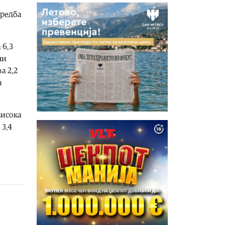
оредба
 6,3
ни
а 2,2
а
висока
 3,4