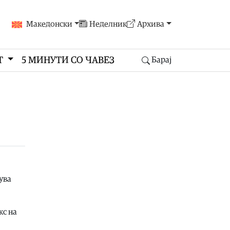
Македонски
Неделник
Архива
Т
5 МИНУТИ СО ЧАВЕЗ
Барај
ува
кс на