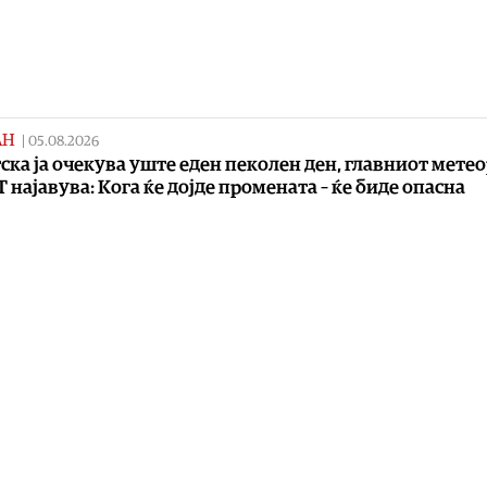
АН
|
05.08.2026
ска ја очекува уште еден пеколен ден, главниот мете
Т најавува: Кога ќе дојде промената – ќе биде опасна