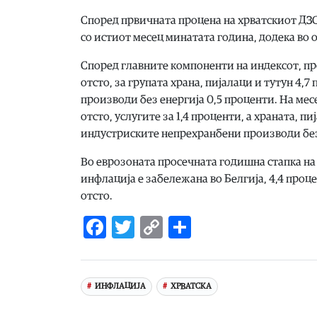
Според првичната процена на хрватскиот ДЗС
со истиот месец минатата година, додека во о
Според главните компоненти на индексот, пр
отсто, за групата храна, пијалаци и тутун 4,
производи без енергија 0,5 проценти. На месе
отсто, услугите за 1,4 проценти, а храната, п
индустриските непрехранбени производи без 
Во еврозоната просечната годишна стапка на 
инфлација е забележана во Белгија, 4,4 процен
отсто.
Facebook
Twitter
Copy
Share
Link
ИНФЛАЦИЈА
ХРВАТСКА