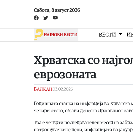
Skip to main content
Сабота, 8 август 2026
ВЕСТИ
И
НАЈНОВИ ВЕСТИ
Хрватска со најг
еврозоната
БАЛКАН
03.02.2025
Годишната стапка на инфлација во Хрватска 
четири отсто, објави денеска Државниот заво
Тоа е четврти последователен месец на забрз
потрошувачките цени, инфлацијата во јануари