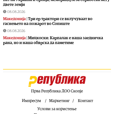
двете земји
08.08.2026
Македонија
|
Три ер трактори се вклучуваат во
гаснењето на пожарот во Сопиште
08.08.2026
Македонија
|
Мицкоски: Карпалак е наша заедничка
рана, но и наша обврска да паметиме
08.08.2026
Култура
|
Летно освежување со мистерии што ја
заледуваат крвта
08.08.2026
Македонија
|
Ристовски: Карпалак е аманет –
Македонија не ги заборава своите херои
08.08.2026
Прва Република ДОО Скопје
Култура
|
Извонреден концерт за пијано и виолончело
донесе Грчката вечер на „Охридско лето“
Импресум
Маркетинг
Контакт
08.08.2026
Услови за користење