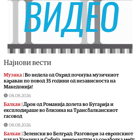
Најнови вести
Музика
|
Во недела од Охрид почнува музичкиот
караван по повод 35 години од независноста на
Македонија!
08.08.2026
Балкан
|
Дрон од Романија долета во Бугарија и
експлодираше во близина на Трансбалканскиот
гасовод
08.08.2026
Балкан
|
Зеленски во Белград: Разговори за европскиот
пат на Украина и Србија, меморандум за соработка меѓу