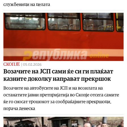
службеници на целата
СКОПЈЕ
|
05.02.2026
Возачите на ЈСП сами ќе си ги плаќаат
казните доколку направат прекршок
Возачите на автобусите на ЈСП и на возилата на
останатите јавни претпријатија во Скопје отсега самите
ќе го сносат трошокот за сообраќајните прекршоци,
порача денеска