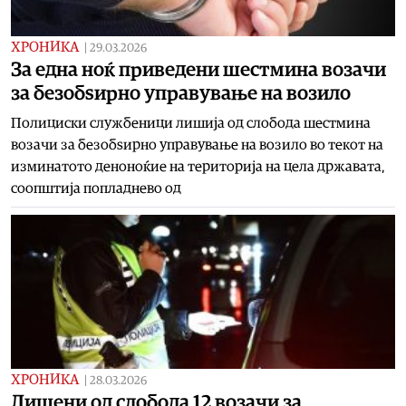
ХРОНИКА
|
29.03.2026
За една ноќ приведени шестмина возачи
за безобѕирно управување на возило
Полициски службеници лишија од слобода шестмина
возачи за безобѕирно управување на возило во текот на
изминатото деноноќие на територија на цела државата,
соопштија попладнево од
ХРОНИКА
|
28.03.2026
Лишени од слобода 12 возачи за