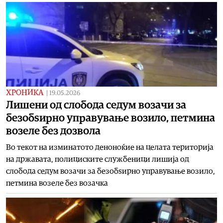
ХРОНИКА
|
19.05.2026
Лишени од слобода седум возачи за
безобѕирно управување возило, петмина
возеле без дозвола
Во текот на изминатото деноноќие на целата територија
на државата, полициските службеници лишија од
слобода седум возачи за безобѕирно управување возило,
петмина возеле без возачка