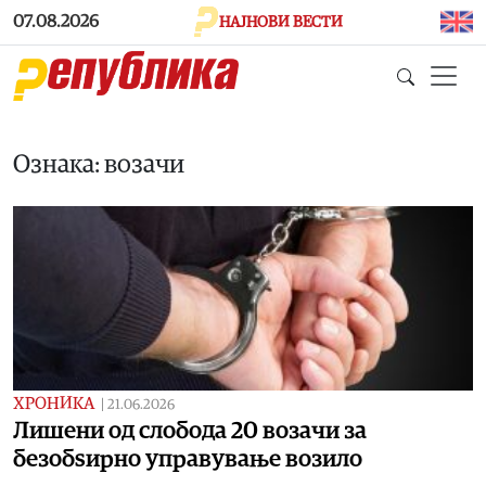
Skip to main content
07.08.2026
НАЈНОВИ ВЕСТИ
Ознака: возачи
ХРОНИКА
|
21.06.2026
Лишени од слобода 20 возачи за
безобѕирно управување возило