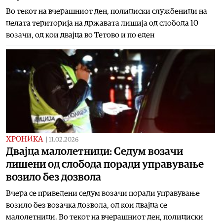
Во текот на вчерашниот ден, полициски службеници на
целата територија на државата лишија од слобода 10
возачи, од кои двајца во Тетово и по еден
ХРОНИКА
|
11.02.2026
Двајца малолетници: Седум возачи
лишени од слобода поради управување
возило без дозвола
Вчера се приведени седум возачи поради управување
возило без возачка дозвола, од кои двајца се
малолетници. Во текот на вчерашниот ден, полициски