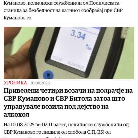
Куманово, полициски службеници од Полициската
станица за безбедност на патниот сообраќај при СВР
Куманово го
ХРОНИКА
|
10.08.2025
Приведени четири возачи на подрачје на
СВР Куманово и СВР Битола затоа што
управувале возила под дејство на
алкохол
На 10.08.2025 ви 02:11 часот, полициски службеници од
СВР Куманово го лишиле од слобода С.П.(35) од