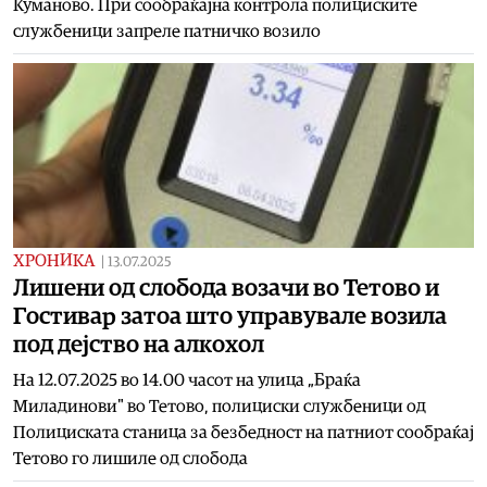
Куманово. При сообраќајна контрола полициските
службеници запреле патничко возило
ХРОНИКА
|
13.07.2025
Лишени од слобода возачи во Тетово и
Гостивар затоа што управувале возила
под дејство на алкохол
На 12.07.2025 во 14.00 часот на улица „Браќа
Миладинови" во Тетово, полициски службеници од
Полициската станица за безбедност на патниот сообраќај
Тетово го лишиле од слобода