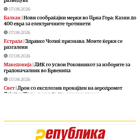
разведува
07.08.2026
Балкан
|
Нови сообраќајни мерки во Црна Гора: Казни до
400 евра за електричните тротинети
07.08.2026
Естрада
|
Здравко Чолиќ признава: Моите ќерки се
разгалени
07.08.2026
Македонија
|
ДИК го усвои Роковникот за изборите за
градоначалник во Брвеница
07.08.2026
Свет
|
Дрон со експлозив пронајден на аеродромот
Лајпциг/Хале, летал до украински авион
07.08.2026
Балкан
|
Косово го прогласи директорот на „Телеком
Србија“ за персона нон грата
07.08.2026
Балкан
|
Ги „заборави“ Македонците и пресудите во