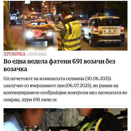
ХРОНИКА
|
07.07.2025
Во една недела фатени 691 возачи без
возачка
Од почетокот на изминатата седмица (30.06.2025)
заклучно со вчерашниот ден (06.07.2025), во рамки на
континуираните сообраќајни контроли низ патиштата во
земјава, дури 691 лице се