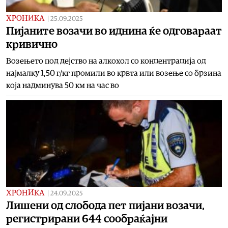
ХРОНИКА
|
25.09.2025
Пијаните возачи во иднина ќе одговараат
кривично
Возењето под дејство на алкохол со концентрација од
најмалку 1,50 г/кг промили во крвта или возење со брзина
која надминува 50 км на час во
ХРОНИКА
|
24.09.2025
Лишени од слобода пет пијани возачи,
регистрирани 644 сообраќајни