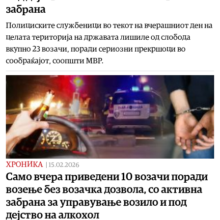
забрана
Полициските службеници во текот на вчерашниот ден на
целата територија на државата лишиле од слобода
вкупно 23 возачи, поради сериозни прекршоци во
сообраќајот, соопшти МВР.
ХРОНИКА
|
15.02.2026
Само вчера приведени 10 возачи поради
возење без возачка дозвола, со активна
забрана за управување возило и под
дејство на алкохол