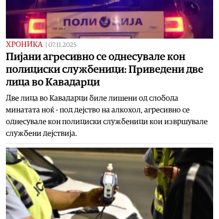
ХРОНИКА
|
07.11.2025
Пијани агресивно се однесувале кон
полициски службеници: Приведени две
лица во Кавадарци
Две лица во Кавадарци биле лишени од слобода
минатата ноќ - под дејство на алкохол, агресивно се
однесувале кон полициски службеници кои извршувале
службени дејствија.