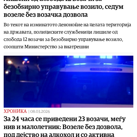
безобѕирно управување возило, седум
возеле без возачка дозвола
Во текот на изминатото деноноќие на целата територија
на државата, полициските службеници лишиле од
слобода 12 возачи за безобѕирно управување возило,
соопшти Министерство за внатрешни
ХРОНИКА
|
08.03.2026
За 24 часа се приведени 23 возачи, меѓу
нив и малолетник: Возеле без дозвола,
под дејство на алкохол и со активна