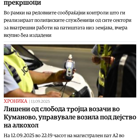
прекршоци
Во рамки на редовните сообраќајни контроли што ги
реализираат полициските службеници од сите сектори
за внатрешни работи на патиштата низ земјава, вчера
вкупно беа издадени
ХРОНИКА
|
13.09.2025
Лишени од слобода тројца возачи во
Куманово, управувале возила под дејство
на алкохол
На 12.09.2025 во 22:19 часот на магистрален пат А2 во