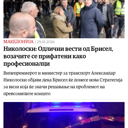
МАКЕДОНИЈА
|
29.01.2026
Николоски: Одлични вести од Брисел,
возачите се прифатени како
професионалци
Вицепремиерот и министер за транспорт Александар
Николоски објави дека Брисел ќе донесе нова Стратегија
за визи која ќе значи решавање на проблемот на
превозниците коишто