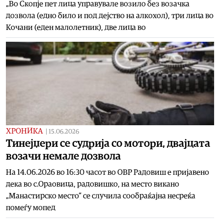
„Во Скопје пет лица управувале возило без возачка
дозвола (едно било и под дејство на алкохол), три лица во
Кочани (еден малолетник), две лица во
ХРОНИКА
|
15.06.2026
Тинејџери се судрија со мотори, двајцата
возачи немале дозвола
На 14.06.2026 во 16:30 часот во ОВР Радовиш е пријавено
дека во с.Ораовица, радовишко, на место викано
„Манастирско место“ се случила сообраќајна несреќа
помеѓу мопед