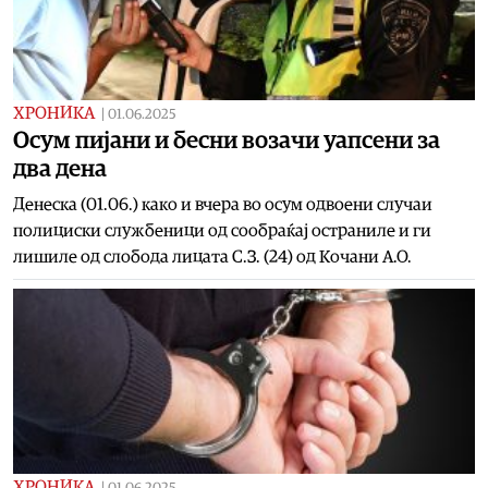
ХРОНИКА
|
01.06.2025
Осум пијани и бесни возачи уапсени за
два дена
Денеска (01.06.) како и вчера во осум одвоени случаи
полициски службеници од сообраќај остраниле и ги
лишиле од слобода лицата С.З. (24) од Кочани А.О.
ХРОНИКА
|