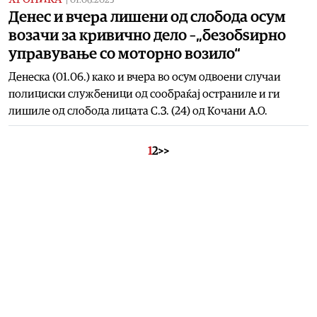
01.06.2025
Денес и вчера лишени од слобода осум
возачи за кривично дело –„безобѕирно
управување со моторно возило“
Денеска (01.06.) како и вчера во осум одвоени случаи
полициски службеници од сообраќај остраниле и ги
лишиле од слобода лицата С.З. (24) од Кочани А.О.
1
2
>>