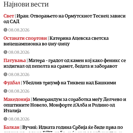
Најнови вести
Свет
|
Иран: Отворањето на Ормутскиот Теснец зависи
од САД
08.08.2026
Останати спортови
|
Катерина Ацевска светска
вицешампионка во џиу-џицу
08.08.2026
Патувања
|
Матера – градот од камен кој како феникс се
издигнал од пепелта на срамот, бедата и заборавот
08.08.2026
Фудбал
|
Убедлив триумф на Тиквеш над Башкими
08.08.2026
Македонија
|
Меморандум за соработка меѓу Делчево и
општините Новело, Монфорте д’Алба и Родино од
Италија
08.08.2026
Балкан
|
Вучиќ: Идната година Србија ќе биде прва по
стапка на раст на БДП, избори ќе има за најмногу три