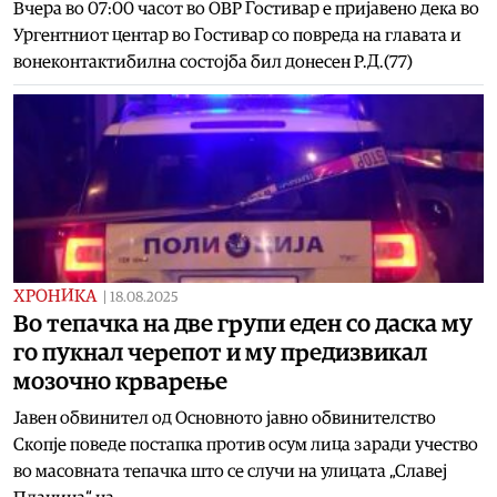
Вчера во 07:00 часот во ОВР Гостивар е пријавено дека во
Ургентниот центар во Гостивар со повреда на главата и
вонеконтактибилна состојба бил донесен Р.Д.(77)
ХРОНИКА
|
18.08.2025
Во тепачка на две групи еден со даска му
го пукнал черепот и му предизвикал
мозочно крварење
Јавен обвинител од Основното јавно обвинителство
Скопје поведе постапка против осум лица заради учество
во масовната тепачка што се случи на улицата „Славеј