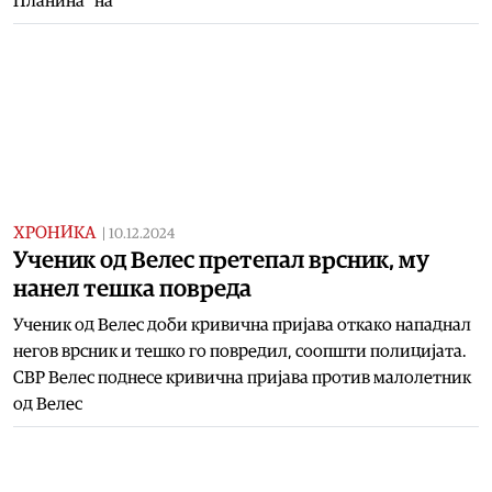
Планина“ на
ХРОНИКА
|
10.12.2024
Ученик од Велес претепал врсник, му
нанел тешка повреда
Ученик од Велес доби кривична пријава откако нападнал
негов врсник и тешко го повредил, соопшти полицијата.
СВР Велес поднесе кривична пријава против малолетник
од Велес