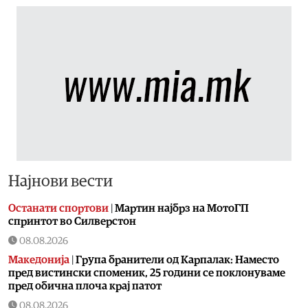
Најнови вести
Останати спортови
|
Мартин најбрз на МотоГП
спринтот во Силверстон
08.08.2026
Македонија
|
Група бранители од Карпалак: Наместо
пред вистински споменик, 25 години се поклонуваме
пред обична плоча крај патот
08.08.2026