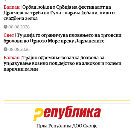
Балкан
|
Орбан дојде во Србија на фестивалот на
Драгчевска труба во Гуча – нарача ќебапи, пиво и
свадбена зелка
08.08.2026
Свет
|
Турција го ограничува пловењето на трговски
бродови во Црното Море преку Дарданелите
08.08.2026
Балкан
|
Трајно одземање возачка дозвола за
управување возило под дејство на алкохол и големи
парични казни
08.08.2026
Свет
|
Повеќе од 178.000 мигранти во последните
неколку месеци ја напуштија Јужна Африка
08.08.2026
Свет
|
Иран: Отворањето на Ормутскиот Теснец зависи
од САД
08.08.2026
Прва Република ДОО Скопје
Останати спортови
|
Катерина Ацевска светска