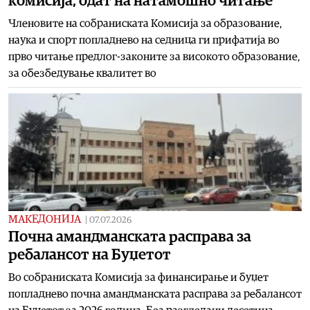
комисија, одат на натамошно читање
Членовите на собраниската Комисија за образование,
наука и спорт попладнево на седница ги прифатија во
прво читање предлог-законите за високото образование,
за обезбедување квалитет во
МАКЕДОНИЈА
|
07.07.2026
Почна амандманската расправа за
ребалансот на Буџетот
Во собраниската Комисија за финансирање и буџет
попладнево почна амандманската расправа за ребалансот