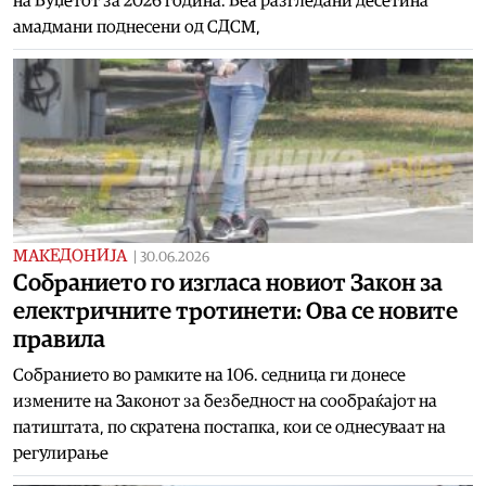
на Буџетот за 2026 година. Беа разгледани десетина
амадмани поднесени од СДСМ,
МАКЕДОНИЈА
|
30.06.2026
Собранието го изгласа новиот Закон за
електричните тротинети: Ова се новите
правила
Собранието во рамките на 106. седница ги донесе
измените на Законот за безбедност на сообраќајот на
патиштата, по скратена постапка, кои се однесуваат на
регулирање