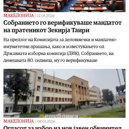
МАКЕДОНИЈА
|
12.01.2026
Собранието го верификуваше мандатот
на пратеникот Зекирја Таири
На предлог на Комисијата за деловнички и мандатно-
имунитетни прашања, како и известувањето од
Државната изборна комисија (ДИК), Собранието, на
денешната 80. седница, му го верификуваше
МАКЕДОНИЈА
|
08.01.2026
Огласот за избор на нов јавен обвинител