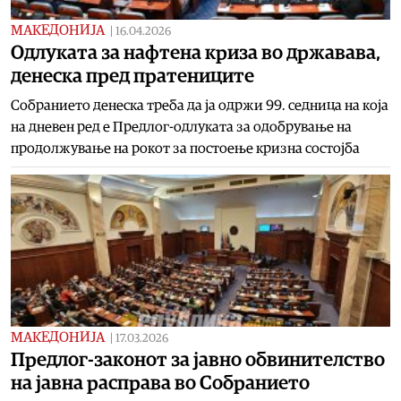
МАКЕДОНИЈА
|
16.04.2026
Одлуката за нафтена криза во државава,
денеска пред пратениците
Собранието денеска треба да ја одржи 99. седница на која
на дневен ред е Предлог-одлуката за одобрување на
продолжување на рокот за постоење кризна состојба
МАКЕДОНИЈА
|
17.03.2026
Предлог-законот за јавно обвинителство
на јавна расправа во Собранието