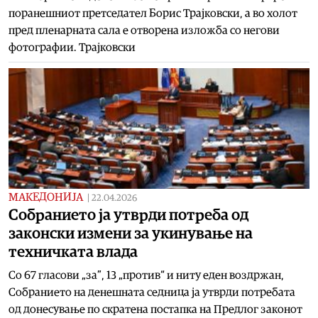
поранешниот претседател Борис Трајковски, а во холот
пред пленарната сала е отворена изложба со негови
фотографии. Трајковски
МАКЕДОНИЈА
|
22.04.2026
Собранието ја утврди потреба од
законски измени за укинување на
техничката влада
Со 67 гласови „за”, 13 „против“ и ниту еден воздржан,
Собранието на денешната седница ја утврди потребата
од донесување по скратена постапка на Предлог законот