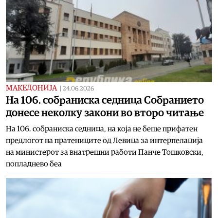
МАКЕДОНИЈА
|
24.06.2026
На 106. собраниска седница Собранието
донесе неколку закони во второ читање
На 106. собраниска седница, на која не беше прифатен
предлогот на пратениците од Левица за интерпелација
на министерот за внатрешни работи Панче Тошковски,
попладнево беа