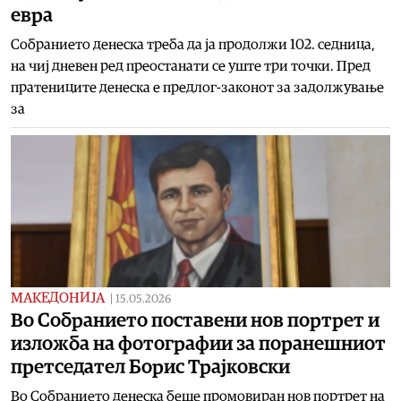
евра
Собранието денеска треба да ја продолжи 102. седница,
на чиј дневен ред преостанати се уште три точки. Пред
пратениците денеска е предлог-законот за задолжување
за
МАКЕДОНИЈА
|
15.05.2026
Во Собранието поставени нов портрет и
изложба на фотографии за поранешниот
претседател Борис Трајковски
Во Собранието денеска беше промовиран нов портрет на