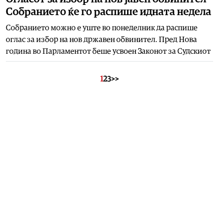
Собранието ќе го распише идната недела
Собранието можно е уште во понеделник да распише
оглас за избор на нов државен обвинител. Пред Нова
година во Парламентот беше усвоен Законот за Судскиот
1
2
3
>>