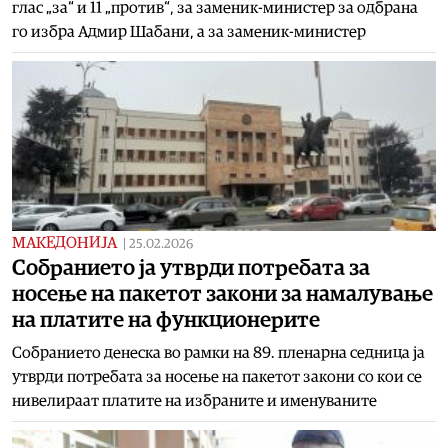
глас „за“ и 11 „против“, за заменик-министер за одбрана
го избра Адмир Шабани, а за заменик-министер
МАКЕДОНИЈА
|
25.02.2026
Собранието ја утврди потребата за
носење на пакетот закони за намалување
на платите на функционерите
Собранието денеска во рамки на 89. пленарна седница ја
утврди потребата за носење на пакетот закони со кои се
нивелираат платите на избраните и именуваните