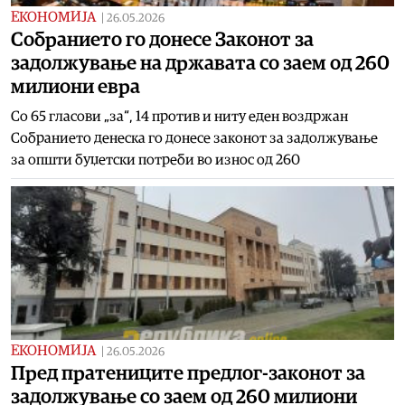
ЕКОНОМИЈА
|
26.05.2026
Собранието го донесе Законот за
задолжување на државата со заем од 260
милиони евра
Со 65 гласови „за“, 14 против и ниту еден воздржан
Собранието денеска го донесе законот за задолжување
за општи буџетски потреби во износ од 260
ЕКОНОМИЈА
|
26.05.2026
Пред пратениците предлог-законот за
задолжување со заем од 260 милиони