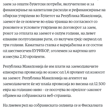
заем за општи буџетски потреби, вклучително и за
финансирање на капитални расходи и рефинансирање на
обврски утврдени во Буџетот на Република Македонија,
заемот ќе се повлече во една транша во согласност со
роковите и условите утврдени во договорот за заем,
рокот за отплата на заемот е седум години, на девет
еднакви полугодишни рати, со вклучен грејс-период од
три години. Каматната стапка е варијабилна и се состои
од шестмесечен ЕУРИБОР, зголемен за маргина што
изнесува 2,10 проценти.
Република Македонија ќе им плати на заемодавачите
еднократна провизија во износ од 1,4 процент од износот
на заемот. Република Македонија на агентот на
заемодавачите ќе му плаќа провизија во висина од 12.500
евра на годишно ниво – се посочува во предлог-законот
објавен на собраниската веб-страница.
На дневен ред на собраниската седница се и Фискалната