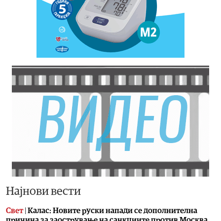
Најнови вести
Свет
|
Калас: Новите руски напади се дополнителна
причина за заострување на санкциите против Москва