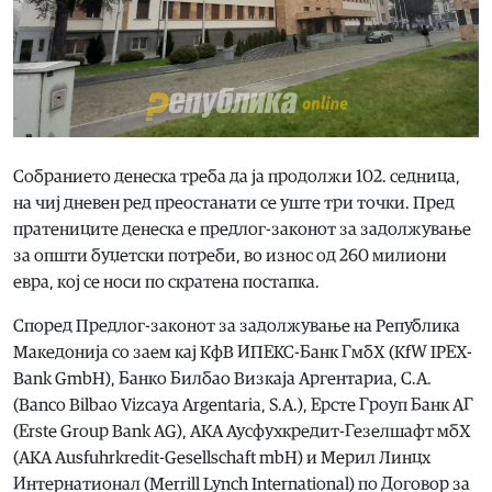
Собранието денеска треба да ја продолжи 102. седница,
на чиј дневен ред преостанати се уште три точки. Пред
пратениците денеска е предлог-законот за задолжување
за општи буџетски потреби, во износ од 260 милиони
евра, кој се носи по скратена постапка.
Според Предлог-законот за задолжување на Република
Македонија со заем кај КфВ ИПЕКС-Банк ГмбХ (KfW IPEX-
Bank GmbH), Банко Билбао Визкаја Аргентариа, С.А.
(Banco Bilbao Vizcaya Argentaria, S.A.), Ерсте Гроуп Банк АГ
(Erste Group Bank AG), АКА Аусфухкредит-Гезелшафт мбХ
(AKA Ausfuhrkredit-Gesellschaft mbH) и Мерил Линцх
Интернатионал (Merrill Lynch International) по Договор за