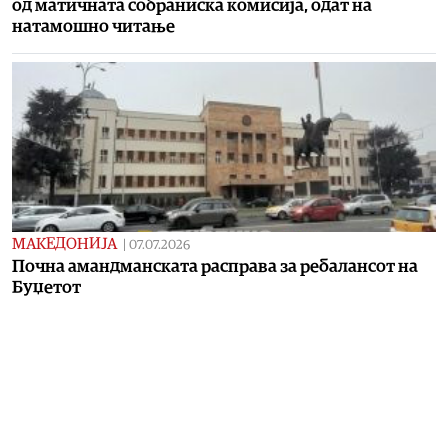
од матичната собраниска комисија, одат на
натамошно читање
МАКЕДОНИЈА
|
07.07.2026
Почна амандманската расправа за ребалансот на
Буџетот