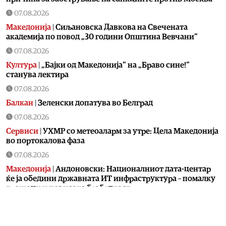
07.08.2026
Македонија
|
Сиљановска Давкова на Свечената
академија по повод „30 години Општина Вевчани“
07.08.2026
Култура
|
„Бајки од Македонија“ на „Браво сине!“
станува лектира
07.08.2026
Балкан
|
Зеленски допатува во Белград
07.08.2026
Сервиси
|
УХМР со метеоаларм за утре: Цела Македонија
во портокалова фаза
07.08.2026
Македонија
|
Андоновски: Националниот дата-центар
ќе ја обедини државната ИТ инфраструктура – помалку
трошоци и повисока безбедност
07.08.2026
Живот
|
Збогум на 24-часовниот ден: Земјата полека се
забавува – еве кога денот би можел да стане 25 часа