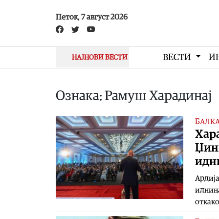
Skip to main content
Петок, 7 август 2026
ВЕСТИ
И
НАЈНОВИ ВЕСТИ
Ознака: Рамуш Харадинај
БАЛК
Хара
Џини
идн
Ардија
иднина
откак