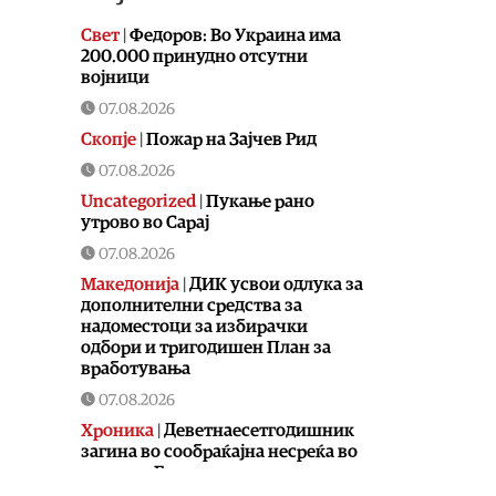
Свет
|
Федоров: Во Украина има
200.000 принудно отсутни
војници
07.08.2026
Скопје
|
Пожар на Зајчев Рид
07.08.2026
Uncategorized
|
Пукање рано
утрово во Сарај
07.08.2026
Македонија
|
ДИК усвои одлука за
дополнителни средства за
надоместоци за избирачки
одбори и тригодишен План за
вработувања
07.08.2026
Хроника
|
Деветнаесетгодишник
загина во сообраќајна несреќа во
скопски Бутел