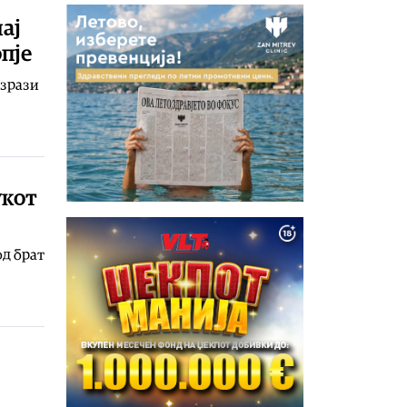
ај
пје
изрази
укот
од брат