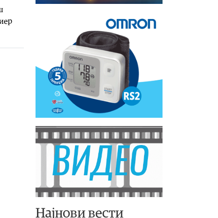
ш
миер
Најнови вести