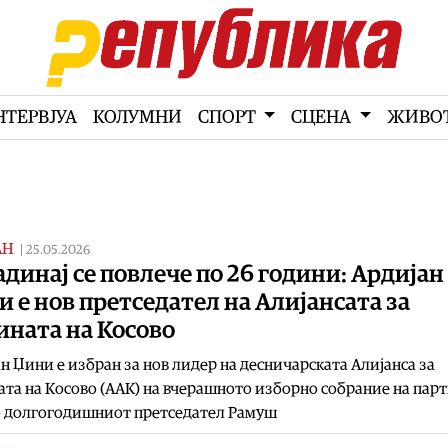
НТЕРВЈУА
КОЛУМНИ
СПОРТ
СЦЕНА
ЖИВО
АН
|
25.05.2026
динај се повлече по 26 години: Ардијан
 е нов претседател на Алијансата за
ината на Косово
н Џини е избран за нов лидер на десничарската Алијанса за
та на Косово (ААК) на вчерашното изборно собрание на парт
о долгогодишниот претседател Рамуш