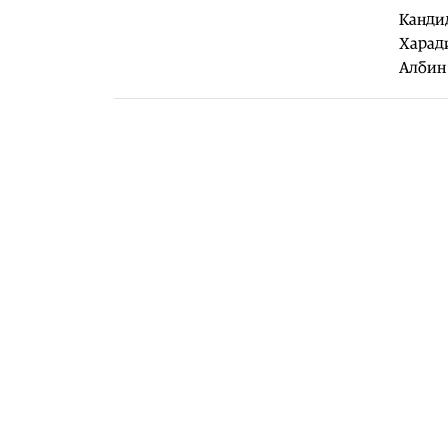
Кандид
Харади
Албин 