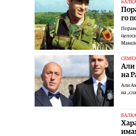
БАЛК
Пор
го п
Поран
целосн
Македо
СЕМЕЈ
Aли 
на 
Али Ах
на „сл
БАЛК
Хара
имам