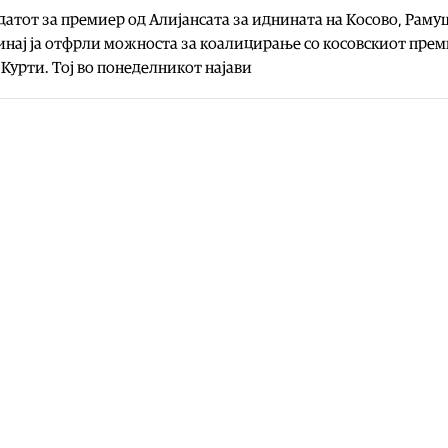
атот за премиер од Алијансата за иднината на Косово, Раму
нај ја отфрли можноста за коалицирање со косовскиот пре
Курти. Тој во понеделникот најави