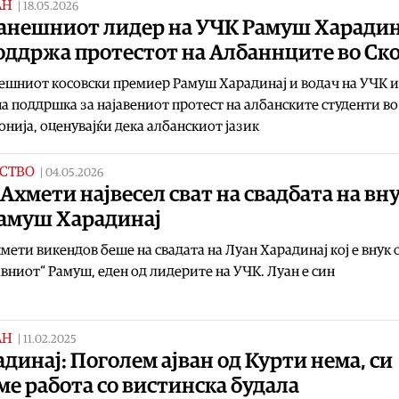
АН
|
18.05.2026
анешниот лидер на УЧК Рамуш Харадин
оддржа протестот на Албаннците во Ско
ешниот косовски премиер Рамуш Харадинај и водач на УЧК 
а поддршка за најавениот протест на албанските студенти во
нија, оценувајќи дека албанскиот јазик
СТВО
|
04.05.2026
Ахмети највесел сват на свадбата на вн
Рамуш Харадинај
мети викендов беше на свадата на Луан Харадинај кој е внук 
авниот“ Рамуш, еден од лидерите на УЧК. Луан е син
АН
|
11.02.2025
динај: Поголем ајван од Курти нема, си
е работа со вистинска будала