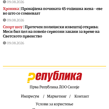
09.08.2026
Хроника
|
Пронајдена почината 45-годишна жена – еве
во што се сомневаат
09.08.2026
Спорт шоу
|
Протечен полициски извештај открива:
Меси бил цел на повеќе сериозни закани за време на
Светското првенство
09.08.2026
Фудбал
|
Се степаа фудбалерите на Вардар и Шкендија
по последниот свиреж
09.08.2026
Свет
|
Хамас повика на целосно спроведување на
планот од 15 точки на Трамп за Појасот Газа
09.08.2026
Македонија
|
Обидот на Филипче да го исмева видеото
Прва Република ДОО Скопје
на Мицкоски му се врати како бумеранг – лавина
критики под објавата
Импресум
Маркетинг
Контакт
09.08.2026
Услови за користење