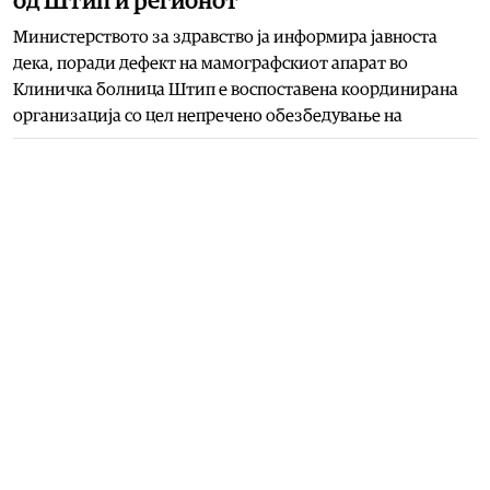
од Штип и регионот
Министерството за здравство ја информира јавноста
дека, поради дефект на мамографскиот апарат во
Клиничка болница Штип е воспоставена координирана
организација со цел непречено обезбедување на