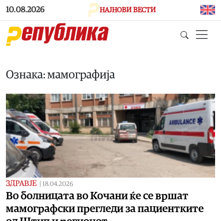
Skip to main content
10.08.2026
НАЈНОВИ ВЕСТИ
Ознака: мамографија
ЗДРАВЈЕ
|
18.04.2026
Во болницата во Кочани ќе се вршат
мамографски прегледи за пациентките