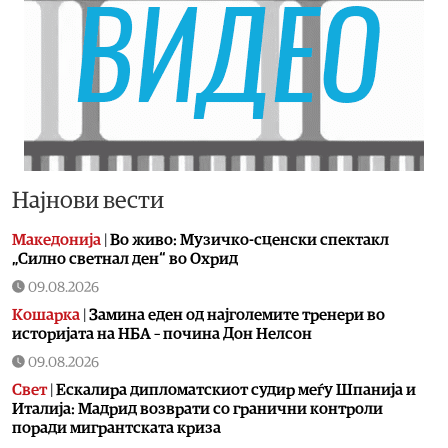
Најнови вести
Македонија
|
Во живо: Музичко-сценски спектакл
„Силно светнал ден“ во Охрид
09.08.2026
Кошарка
|
Замина еден од најголемите тренери во
историјата на НБА – почина Дон Нелсон
09.08.2026
Свет
|
Ескалира дипломатскиот судир меѓу Шпанија и
Италија: Мадрид возврати со гранични контроли
поради мигрантската криза