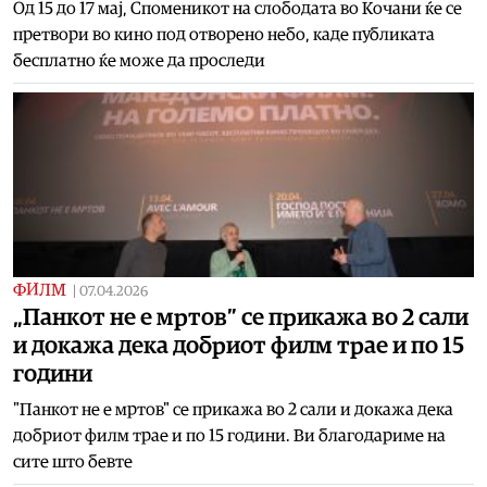
Од 15 до 17 мај, Споменикот на слободата во Кочани ќе се
претвори во кино под отворено небо, каде публиката
бесплатно ќе може да проследи
ФИЛМ
|
07.04.2026
„Панкот не е мртов” се прикажа во 2 сали
и докажа дека добриот филм трае и по 15
години
"Панкот не е мртов" се прикажа во 2 сали и докажа дека
добриот филм трае и по 15 години. Ви благодариме на
сите што бевте