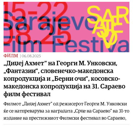
ФИЛМ
|
06.08.2025
„Диџеј Ахмет“ на Георги М. Унковски,
„Фантазии“, словенечко-македонска
копродукција и „Берни очи“, косовско-
македонска копродукција на 31. Сараево
филм фестивал
Филмот „Диџеј Ахмет“ од режисерот Георги М. Унковски
ќе се натпреварува за наградата „Срце на Сараево“ на 31-то
издание на престижниот Филмски фестивал во Сараево,