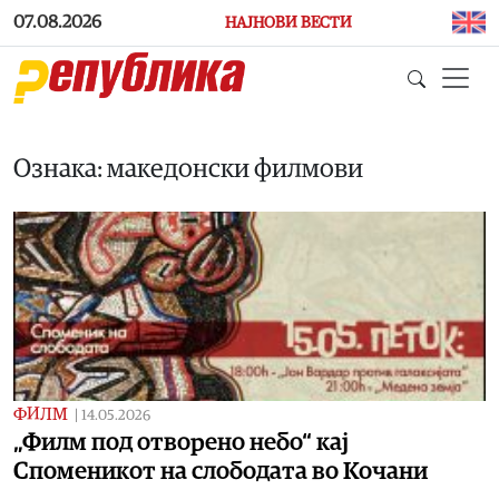
Skip to main content
07.08.2026
НАЈНОВИ ВЕСТИ
Ознака: македонски филмови
ФИЛМ
|
14.05.2026
„Филм под отворено небо“ кај
Споменикот на слободата во Кочани