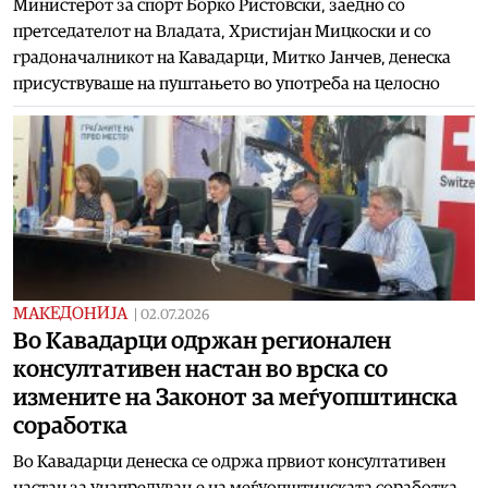
Министерот за спорт Борко Ристовски, заедно со
претседателот на Владата, Христијан Мицкоски и со
градоначалникот на Кавадарци, Митко Јанчев, денеска
присуствуваше на пуштањето во употреба на целосно
МАКЕДОНИЈА
|
02.07.2026
Во Кавадарци одржан регионален
консултативен настан во врска со
измените на Законот за меѓуопштинска
соработка
Во Кавадарци денеска се одржа првиот консултативен
настан за унапредување на меѓуопштинската соработка,