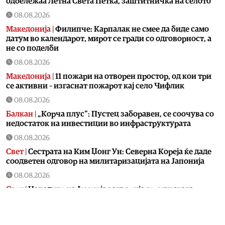
одбележаа Летна Света Петка, заштитничка на селото
08.08.2026
Македонија
|
Филипче: Карпалак не смее да биде само
датум во календарот, мирот се гради со одговорност, а
не со поделби
08.08.2026
Македонија
|
11 пожари на отворен простор, од кои три
се активни – изгаснат пожарот кај село Чифлик
08.08.2026
Балкан
|
„Корча плус“: Пустец заборавен, се соочува со
недостаток на инвестиции во инфраструктурата
08.08.2026
Свет
|
Сестрата на Ким Џонг Ун: Cеверна Кореја ќе даде
соодветен одговор на милитаризацијата на Јапонија
08.08.2026
Свет
|
Нападите на Јемен ја затворија германската
рафинерија во Саудиска Арабија
08.08.2026