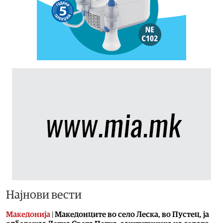
Најнови вести
Македонија
|
Македонците во село Леска, во Пустец, ја