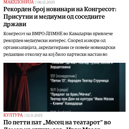
МАКЕДОНИЈА
|
06.12.2025
Рекорден број новинари на Конгресот:
Присутни и медиуми од соседните
држави
Конгресот на ВМРО-ДПМНЕ во Кавадарци привлече
рекорден медиумски интерес. Според извори од
организацијата, акредитирани се повеќе новинарски
редакции отколку на кој било партиски настан во
КУЛТУРА
|
12.11.2025
По петти пат „Месец на театарот“ во