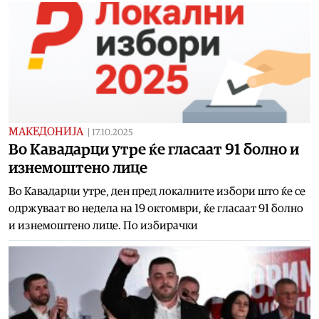
МАКЕДОНИЈА
|
17.10.2025
Во Кавадарци утре ќе гласаат 91 болно и
изнемоштено лице
Во Кавадарци утре, ден пред локалните избори што ќе се
одржуваат во недела на 19 октомври, ќе гласаат 91 болно
и изнемоштено лице. По избирачки