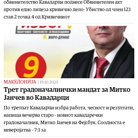
обвинителство Кавадарци поднесе Обвинителен акт
против едно лицеза кривично дело- Убиство од член 123
став 2 точка 4 од Кривичниот
МАКЕДОНИЈА
|
19.10.2025
Трет градоначалнички мандат за Митко
Јанчев во Кавадарци
По третпат Кавадарци избра работа, чесност и резултати,
напиша вечерва старо - новиот кавадаречки
градоначалник, Митко Јанчев на Фејсбук. Соодноста е
неверојатна – 7:1 за