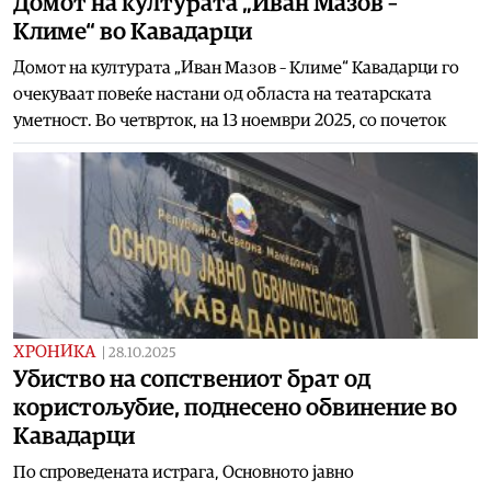
Домот на културата „Иван Мазов –
Климе“ во Кавадарци
Домот на културата „Иван Мазов – Климе“ Кавадарци го
очекуваат повеќе настани од областа на театарската
уметност. Во четврток, на 13 ноември 2025, со почеток
ХРОНИКА
|
28.10.2025
Убиство на сопствениот брат од
користољубие, поднесено обвинение во
Кавадарци
По спроведената истрага, Основното јавно