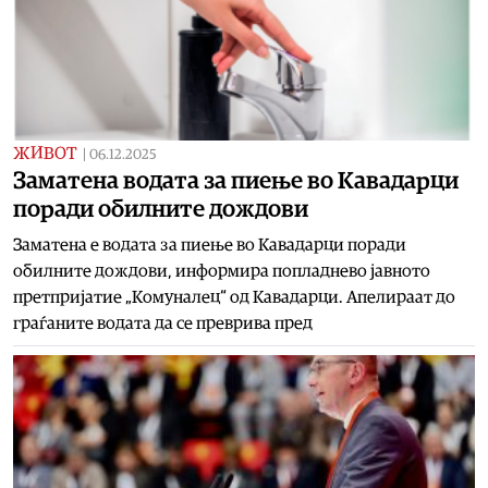
ЖИВОТ
|
06.12.2025
Заматена водата за пиење во Кавадарци
поради обилните дождови
Заматена е водата за пиење во Кавадарци поради
обилните дождови, информира попладнево јавното
претпријатие „Комуналец“ од Кавадарци. Апелираат до
граѓаните водата да се преврива пред