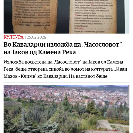
КУЛТУРА
|
25.02.2026
Во Кавадарци изложба на „Часословот”
на Јаков од Камена Река
Изложба посветена на „Часословот" на Јаков од Камена
Река, беше отворена синоќа во домот на културата ,,Иван
Мазов - Климе" во Кавадарци. На настанот беше