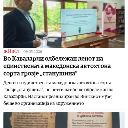
ЖИВОТ
|
09.05.2026
Во Кавадарци одбележан денот на
единствената македонска автохтона
сорта грозје „станушина“
Денот на единствената македонска автохтона сорта
грозје „станушина“, по петти пат беше одбележан во
Кавадарци. Настанот реализиран во Винскиот музеј,
беше во организација на здружението