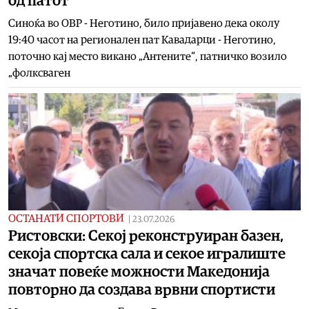
од патот
Синоќа во ОВР - Неготино, било пријавено дека околу
19:40 часот на регионален пат Кавадарци - Неготино,
поточно кај место викано „Антените“, патничко возило
„фолксваген
ОСТАНАТИ СПОРТОВИ
|
23.07.2026
Ристовски: Секој реконструиран базен,
секоја спортска сала и секое игралиште
значат повеќе можности Македонија
повторно да создава врвни спортисти