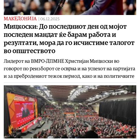
МАКЕДОНИЈА
|
06.12.2025
Мицкоски: До последниот ден од мојот
последен мандат ќе барам работа и
резултати, мора да го исчистиме талогот
во општеството
Лидерот на ВМРО-ДПМНЕ Христијан Мицкоски во
говорот по реизборот се осврна и на успехот на партијата
и за пребродениот тежок период, како и на политичките