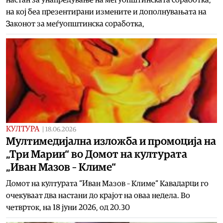
на кој беа презентирани измените и дополнувањата на
Законот за меѓуопштинска соработка,
КУЛТУРА
|
18.06.2026
Мултимедијална изложба и промоција на
„Три Марии“ во Домот на културата
„Иван Мазов – Климе“
Домот на културата “Иван Мазов – Климе“ Кавадарци го
очекуваат два настани до крајот на оваа недела. Во
четврток, на 18 јуни 2026, од 20.30