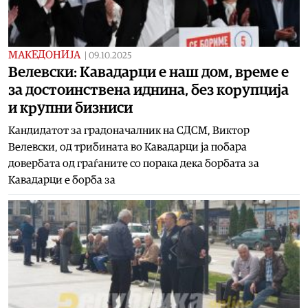
МАКЕДОНИЈА
|
09.10.2025
Велевски: Кавадарци е наш дом, време е
за достоинствена иднина, без корупција
и крупни бизниси
Кандидатот за градоначалник на СДСМ, Виктор
Велевски, од трибината во Кавадарци ја побара
довербата од граѓаните со порака дека борбата за
Кавадарци е борба за