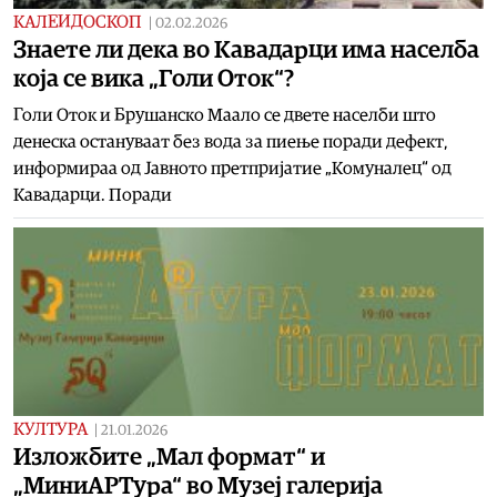
КАЛЕИДОСКОП
|
02.02.2026
Знаете ли дека во Кавадарци има населба
која се вика „Голи Оток“?
Голи Оток и Брушанско Маало се двете населби што
денеска остануваат без вода за пиење поради дефект,
информираа од Јавното претпријатие „Комуналец“ од
Кавадарци. Поради
КУЛТУРА
|
21.01.2026
Изложбите „Мал формат“ и
„МиниАРТура“ во Музеј галерија