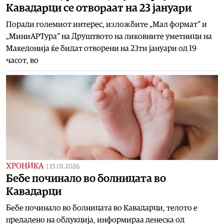
Кавадарци се отвораат на 23 јануари
Поради големиот интерес, изложбите „Мал формат“ и
„МиниАРТура“ на Друштвото на ликовните уметници на
Македонија ќе бидат отворени на 23ти јануари од 19
часот, во
ХРОНИКА
|
15.01.2026
Бебе починало во болницата во
Кавадарци
Бебе починало во болницата во Кавадарци, телото е
предадено на обдукција, информираа денеска од