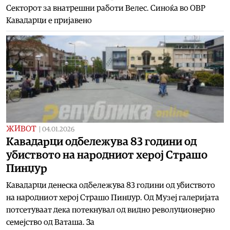
Секторот за внатрешни работи Велес. Синоќа во ОВР
Кавадарци е пријавено
ЖИВОТ
|
04.01.2026
Кавадарци одбележува 83 години од
убиството на народниот херој Страшо
Пинџур
Кавадарци денеска одбележува 83 години од убиството
на народниот херој Страшо Пинџур. Од Музеј галеријата
потсетуваат дека потекнувал од видно револуционерно
семејство од Ваташа. За