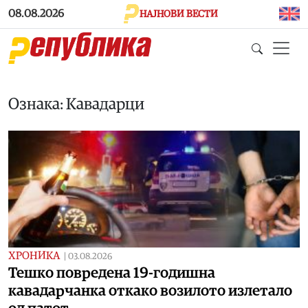
Skip to main content
08.08.2026
НАЈНОВИ ВЕСТИ
Ознака: Кавадарци
ХРОНИКА
|
03.08.2026
Тешко повредена 19-годишна
кавадарчанка откако возилото излетало