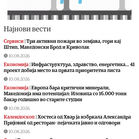
Најнови вести
Сервиси
|
Три активни пожари во земјава, гори кај
Штип, Македонски Брод и Криволак
10.08.2026
Економија
|
Инфраструктура, здравство, енергетика… 41
проект добија место на првата приоритетна листа
10.08.2026
Економија
|
Европа бара критични минерали,
Македонија има потенцијал: Иловица со 16.000 тони
бакар годишно во старите студии
10.08.2026
Калеидоскоп
|
Хостеса од Хвар ја избркала Александра
Пријовиќ од ресторан- пејачката јавно и одговори
10.08.2026