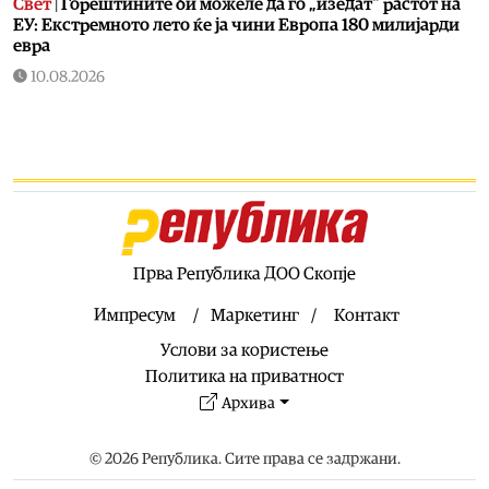
Свет
|
Горештините би можеле да го „изедат“ растот на
ЕУ: Екстремното лето ќе ја чини Европа 180 милијарди
евра
10.08.2026
Економија
|
Дизелот поевтинува за 8 денари, бензините
за 4 денари
10.08.2026
Живот
|
Овие работи не треба лесно да ги фрлате во
ѓубре
10.08.2026
Кујнски тефтер
|
Подзаборавени јадења од нашите баби
Прва Република ДОО Скопје
– белмуш, мачкало…
Импресум
Маркетинг
Контакт
10.08.2026
Услови за користење
Хроника
|
Со Ал Пачино на пакетчкињата дрога фатени
тројца дилери во Штип
Политика на приватност
Архива
10.08.2026
Свет
|
Нивото на Дунав расте, Унгарија ја рестартира
втората турбина во нуклеарката „Пакш“
© 2026 Република. Сите права се задржани.
10.08.2026