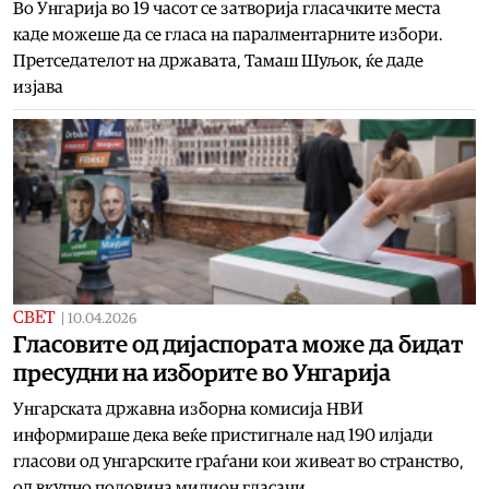
Во Унгарија во 19 часот се затворија гласачките места
каде можеше да се гласа на паралментарните избори.
Претседателот на државата, Тамаш Шуљок, ќе даде
изјава
СВЕТ
|
10.04.2026
Гласовите од дијаспората може да бидат
пресудни на изборите во Унгарија
Унгарската државна изборна комисија НВИ
информираше дека веќе пристигнале над 190 илјади
гласови од унгарските граѓани кои живеат во странство,
од вкупно половина милион гласачи