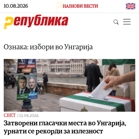
Skip to main content
10.08.2026
НАЈНОВИ ВЕСТИ
Ознака: избори во Унгарија
СВЕТ
|
12.04.2026
Затворени гласачки места во Унгарија,
урнати се рекорди за излезност