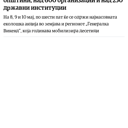
општини, над 600 организации и над 250
државни институции
На 8, 9 и 10 мај, по шести пат ќе се одржи најмасовната
еколошка акција во земјава и регионот „Генералка
Викенд“, која годинава мобилизира десетици