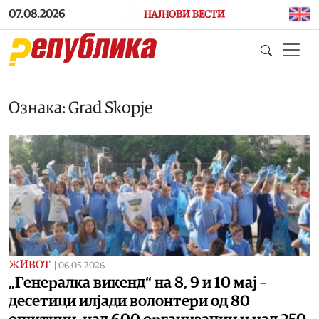
Skip to main content
07.08.2026
НАЈНОВИ ВЕСТИ
Ознака: Grad Skopje
ЖИВОТ
|
06.05.2026
„Генералка викенд“ на 8, 9 и 10 мај –
десетици илјади волонтери од 80