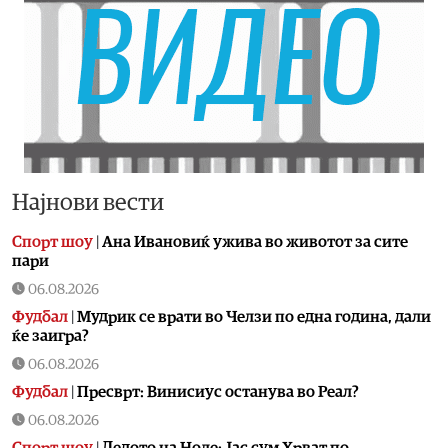
Најнови вести
Спорт шоу
|
Aна Ивановиќ ужива во животот за сите
пари
06.08.2026
Фудбал
|
Мудрик се врати во Челзи по една година, дали
ќе заигра?
06.08.2026
Фудбал
|
Пресврт: Винисиус останува во Реал?
06.08.2026
Спорт шоу
|
Дедото на Ноле: Јас сум Хрват по