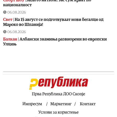
националност
06.08.2026
Свет
|
На 15 август се подготвуваат нови бегалци од
Мароко во Шпанија!
06.08.2026
Балкан
|
Албански знамиња развиорени во европски
Улцињ
06.08.2026
Балкан
|
Зеленски в сабота во официјална посета на
Србија, ќе се сретне со Вучиќ
06.08.2026
Македонија
|
Помалку првачиња, помалку иднина:
Демографската криза веќе стигна до училишните
клупи
Прва Република ДОО Скопје
06.08.2026
Балкан
|
Први случаи на западнонилска треска во
Импресум
Маркетинг
Контакт
Србија: Две постари лица во Белград хоспитализирани
Услови за користење
со невроинвазивна форма