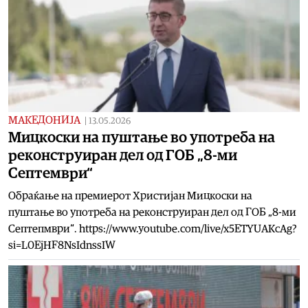
МАКЕДОНИЈА
|
13.05.2026
Мицкоски на пуштање во употреба на
реконструиран дел од ГОБ „8-ми
Септември“
Обраќање на премиерот Христијан Мицкоски на
пуштање во употреба на реконструиран дел од ГОБ „8-ми
Септепмври“. https://www.youtube.com/live/x5ETYUAKcAg?
si=L0EjHF8NsIdnssIW