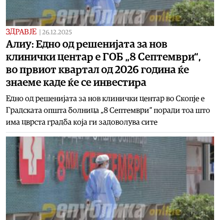
ЗДРАВЈЕ
|
26.12.2025
Алиу: Едно од решенијата за нов
клинички центар е ГОБ „8 Септември“,
во првиот квартал од 2026 година ќе
знаеме каде ќе се инвестира
Едно од решенијата за нов клинички центар во Скопје е
Градската општа болница „8 Септември“ поради тоа што
има цврста градба која ги задоволува сите