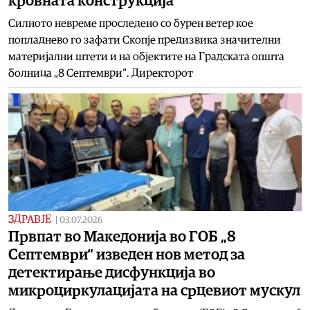
кровната конструкција
Силното невреме проследено со бурен ветер кое
попладнево го зафати Скопје предизвика значителни
материјални штети и на објектите на Градската општа
болница „8 Септември“. Директорот
ЗДРАВЈЕ
|
03.07.2026
Првпат во Македонија во ГОБ „8
Септември“ изведен нов метод за
детектирање дисфункција во
микроциркулацијата на срцевиот мускул