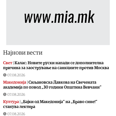
Најнови вести
Свет
|
Калас: Новите руски напади се дополнителна
причина за заострување на санкциите против Москва
07.08.2026
Македонија
|
Сиљановска Давкова на Свечената
академија по повод „30 години Општина Вевчани“
07.08.2026
Култура
|
„Бајки од Македонија“ на „Браво сине!“
станува лектира
07.08.2026