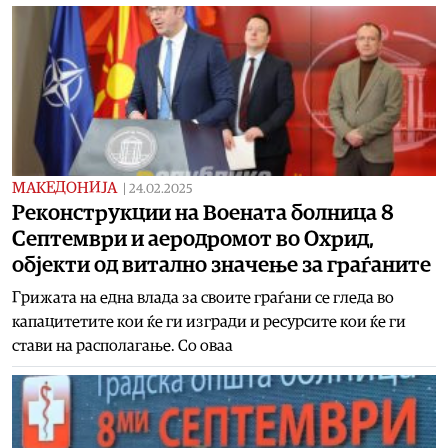
МАКЕДОНИЈА
|
24.02.2025
Реконструкции на Воената болница 8
Септември и аеродромот во Охрид,
објекти од витално значење за граѓаните
Грижата на една влада за своите граѓани се гледа во
капацитетите кои ќе ги изгради и ресурсите кои ќе ги
стави на располагање. Со оваа