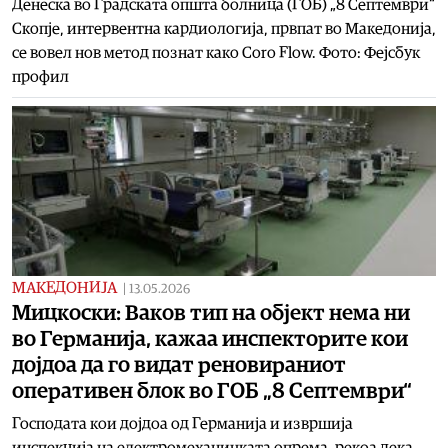
Денеска во Градската општа болница (ГОБ) „8 Септември“
Скопје, интервентна кардиологија, првпат во Македонија,
се вовел нов метод познат како Coro Flow. Фото: Фејсбук
профил
МАКЕДОНИЈА
|
13.05.2026
Мицкоски: Ваков тип на објект нема ни
во Германија, кажаа инспекторите кои
дојдоа да го видат реновираниот
оперативен блок во ГОБ „8 Септември“
Господата кои дојдоа од Германија и извршија
инспекција на електромеханичката опрема, рекоа дека