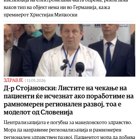
ваков тип на објект нема ни во Германија, кажа
премиерот Христијан Мицкоски
ЗДРАВЈЕ
|
13.05.2026
Д-р Стојановски: Листите на чекање на
пациенти ќе исчезнат ако поработиме на
рамномерен регионален развој, тоа е
моделот од Словенија
​Централизацијата е погубна за македонското здравство.
Мора да направиме регионализација и рамномерен
регионален здравствен развој. Пациентот мора да добива