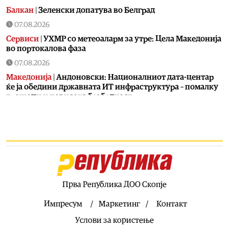
Балкан
|
Зеленски допатува во Белград
07.08.2026
Сервиси
|
УХМР со метеоаларм за утре: Цела Македонија
во портокалова фаза
07.08.2026
Македонија
|
Андоновски: Националниот дата-центар
ќе ја обедини државната ИТ инфраструктура – помалку
трошоци и повисока безбедност
07.08.2026
Живот
|
Збогум на 24-часовниот ден: Земјата полека се
забавува – еве кога денот би можел да стане 25 часа
07.08.2026
Економија
|
Скокна минималниот износ за К-15 – Еве
колку пари ќе ни легнат на сметка годинава
Прва Република ДОО Скопје
07.08.2026
Живот
|
Не ги игнорирајте овие знаци: Бојлерот може да
Импресум
Маркетинг
Контакт
најавува сериозен дефект
Услови за користење
07.08.2026