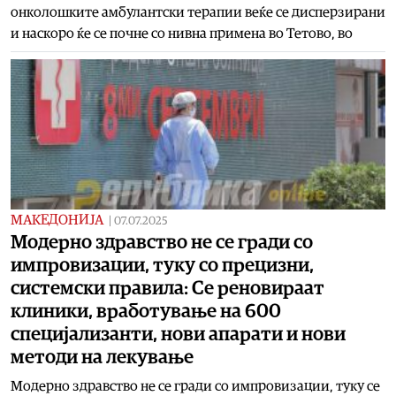
онколошките амбулантски терапии веќе се дисперзирани
и наскоро ќе се почне со нивна примена во Тетово, во
МАКЕДОНИЈА
|
07.07.2025
Модерно здравство не се гради со
импровизации, туку со прецизни,
системски правила: Се реновираат
клиники, вработување на 600
специјализанти, нови апарати и нови
методи на лекување
Модерно здравство не се гради со импровизации, туку се