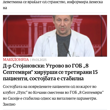
деветмина се враќаат од странство, информира денеска
на
МАКЕДОНИЈА
|
19.03.2025
Д-р Стојановски: Утрово во ГОБ „8
Септември“ хирурши се третирани 15
пациенти, состојбата е стабилна
Состојбата на повредените пациенти од пожарот во
клубот „Пулс“ во Кочани сместени во ГОБ „8 Септември“
во Скопје е стабилна однос на виталните параметри.
Заедно