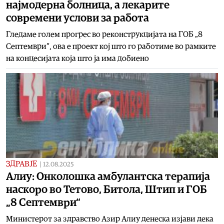
најмодерна болница, а лекарите
современи услови за работа
Гледаме голем прогрес во реконструкцијата на ГОБ „8
Септември“, ова е проект кој што го работиме во рамките
на концесијата која што ја има добиено
ЗДРАВЈЕ
|
12.08.2025
Алиу: Онколошка амбулантска терапија
наскоро во Тетово, Битола, Штип и ГОБ
„8 Септември“
Министерот за здравство Азир Алиу денеска изјави дека