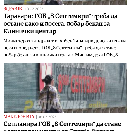
ЗДРАВЈЕ
|
10.02.2025
Таравари: ГОБ „8 Септември“ треба да
остане како и досега, добар бекап за
Клинички центар
Министерот за здравство Арбен Таравари денеска изјави
дека според него, ГОБ „8 Септември“ треба да остане
добар бекап за клинички центар. Мислам дека ГОБ „8
МАКЕДОНИЈА
|
06.02.2025
Се планира ГОБ „8 Септември“ да стане