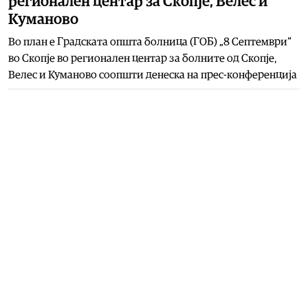
регионален центар за Скопје, Велес и
Куманово
Во план е Градската општа болница (ГОБ) „8 Септември“
во Скопје во регионален центар за болните од Скопје,
Велес и Куманово соопшти денеска на прес-конференција