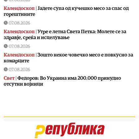
Калеидоскоп
|
Jадете супа од кучешко месо за спас од
горештините
07.08.2026
Калеидоскоп
|
Утре е летна Света Петка: Молете се за
здравје, среќа и исцелување
07.08.2026
Калеидоскоп
|
Зошто некое човечко месо е повкусно за
комарците
07.08.2026
Свет
|
Федоров: Во Украина има 200.000 принудно
отсутни војници
07.08.2026
Скопје
|
Пожар на Зајчев Рид
07.08.2026
Хроника
|
Пукање во Сарај
07.08.2026
Македонија
|
ДИК усвои одлука за дополнителни