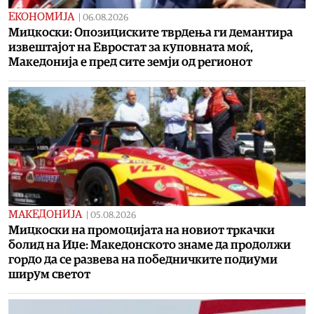
ЕКОНОМИЈА
|
06.08.2026
Мицкоски: Опозициските тврдења ги демантира
извештајот на Евростат за куповната моќ,
Македонија е пред сите земји од регионот
МАКЕДОНИЈА
|
05.08.2026
Мицкоски на промоцијата на новиот тркачки
болид на Иџе: Македонското знаме да продолжи
гордо да се развева на победничките подиуми
ширум светот