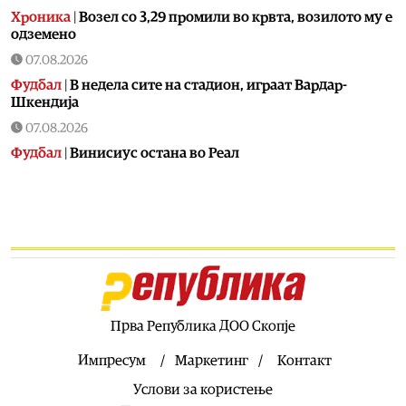
Хроника
|
Возел со 3,29 промили во крвта, возилото му е
одземено
07.08.2026
Фудбал
|
В недела сите на стадион, играат Вардар-
Шкендија
07.08.2026
Фудбал
|
Винисиус остана во Реал
07.08.2026
Фудбал
|
Голманот кој беше хит на СП конечно потпиша
за голем клуб
07.08.2026
Сервиси
|
ЦУК: До 7.30 часот регистрирани 23 пожари,
еден е активен
07.08.2026
Прва Република ДОО Скопје
Македонија
|
Народниот правобранител оформи
предмет за загадувањето на водата во Гостивар
Импресум
Маркетинг
Контакт
07.08.2026
Услови за користење