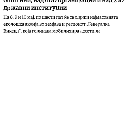
општини, над 600 организации и над 250
државни институции
На 8, 9 и 10 мај, по шести пат ќе се одржи најмасовната
еколошка акција во земјава и регионот „Генералка
Викенд“, која годинава мобилизира десетици