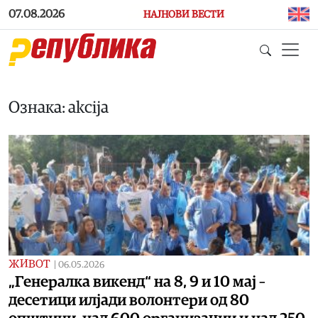
Skip to main content
07.08.2026
НАЈНОВИ ВЕСТИ
Ознака: akcija
ЖИВОТ
|
06.05.2026
„Генералка викенд“ на 8, 9 и 10 мај –
десетици илјади волонтери од 80