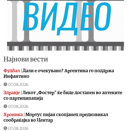
Најнови вести
Фудбал
|
Дали е очекувано? Аргентина го поддржа
Инфантино
07.08.2026
Здравје
|
Лекот „Фостер“ ќе биде достапен во аптеките
со партиципација
07.08.2026
Хроника
|
Мортус пијан скопјанец предизвикал
сообраќајка во Центар
07.08.2026