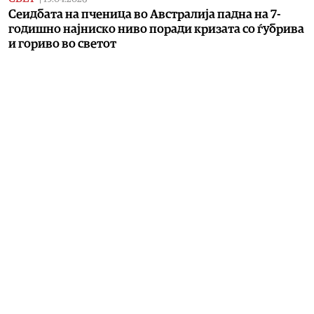
Сеидбата на пченица во Австралија падна на 7-
годишно најниско ниво поради кризата со ѓубрива
и гориво во светот