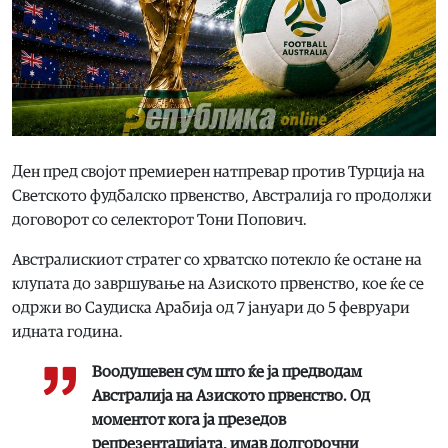
Ден пред својот премиерен натпревар против Турција на
Светското фудбалско првенство, Австралија го продолжи
договорот со селекторот Тони Попович.
Австралискиот стратег со хрватско потекло ќе остане на
клупата до завршување на Азиското првенство, кое ќе се
одржи во Саудиска Арабија од 7 јануари до 5 февруари
идната година.
Воодушевен сум што ќе ја предводам
Австралија на Азиското првенство. Од
моментот кога ја презедов
репрезентацијата, имав долгорочни