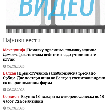
Најнови вести
Македонија
|
Помалку првачиња, помалку иднина:
Демографската криза веќе стигна до училишните
клупи
06.08.2026
Балкан
|
Први случаи на западнонилска треска во
Србија: Две постари лица во Белград хоспитализирани
со невроинвазивна форма
06.08.2026
Сервиси
|
Вкупно 18 пожари на отворено денеска до 18
часот, два се активни
06.08.2026