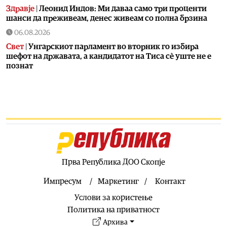
Здравје
|
Леонид Индов: Ми даваа само три проценти
шанси да преживеам, денес живеам со полна брзина
06.08.2026
Свет
|
Унгарскиот парламент во вторник го избира
шефот на државата, а кандидатот на Тиса сè уште не е
познат
06.08.2026
Билборд
|
Жештини, невремиња и пожари: Сè поголем
товар за инфраструктурата
06.08.2026
Здравје
|
Како да спречите уринарни инфекции за време
на летните одмори?
06.08.2026
Прва Република ДОО Скопје
Астро
|
Бившиот се враќа во животот на овие три знаци
и носи целосен немир
Импресум
Маркетинг
Контакт
06.08.2026
Услови за користење
Ракомет
|
Лазаров: Имињата не ја даваат целата слика, за
Политика на приватност
да се направи тим треба да се работи
Архива