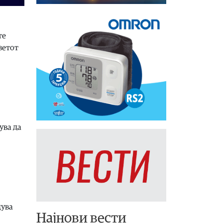
те
ветот
ува да
дува
Најнови вести