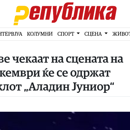
НТЕРВЈУА
КОЛУМНИ
СПОРТ
СЦЕНА
ЖИВО
е чекаат на сцената на
екември ќе се одржат
клот „Аладин Јуниор“