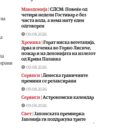
Македонија
|
СДСМ: Повеќе од
четири недели Гостивар е без
 на
чиста вода, а нема ниту еден
одговорен
09.08.2026
на
Хроника
|
Горат ниска вегетација,
дрва и пченка во Горно Лисиче,
пожар и на депонијата на излезот
да
од Крива Паланка
сирани
09.08.2026
Сервиси
|
Денеска граничните
премини се релаксирани
09.08.2026
Сервиси
|
Астрономски календар
09.08.2026
Свет
|
Јапонската премиерка:
Јапонија ги поддржува трите
принципи на ненуклеарно оружје