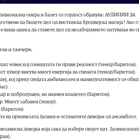
ационална опера и балет со гордост објавува: АУДИЦИИ ЗА
вени да бидете дел од вистинска бродвејска магија? Ако с
 е ваша шанса да станете дел од незаборавното патување во с
ачи и танчери.
лад човек кој соништата ги прави реалност (тенор/баритон).
јот хумор внеува многу енергија на сцената (тенор/баритон).
еј, кој преку својата амбициозен и манипулативност се обид
ас).
дар и добродушен, но наивен владетел (баритон).
р. Многу забавен (тенор).
 (баритон).
ата на принцезата Јасмин и останатите девојки од ансамблот.
езависна девојка која сака да избере својот пат. Јасмин посе
ран).