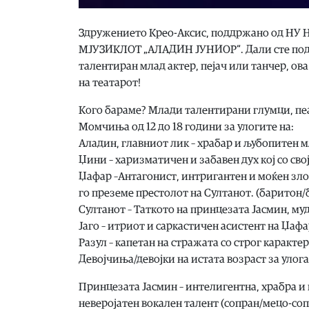
Здружението Крео-Аксис, поддржано од НУ Н
МЈУЗИКЛОТ „АЛАДИН ЈУНИОР“. Дали сте подгот
талентиран млад актер, пејач или танчер, ова
на театарот!
Кого бараме? Млади талентирани глумци, пе
Момчиња од 12 до 18 години за улогите на:
Аладин, главниот лик – храбар и љубопитен м
Џини – харизматичен и забавен дух кој со сво
Џафар –Антагонист, интригантен и моќен злод
го преземе престолот на Султанот. (баритон/б
Султанот – Таткото на принцезата Јасмин, му
Јаго – итриот и саркастичен асистент на Џафа
Разул – капетан на стражата со строг карактер
Девојчиња/девојки на истата возраст за улог
Принцезата Јасмин – интелигентна, храбра и н
неверојатен вокален талент (сопран/мецо-соп