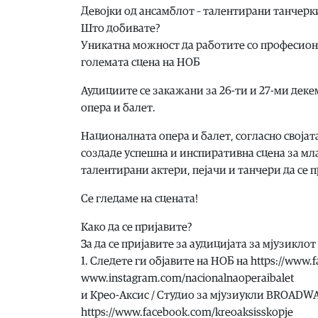
Девојки од ансамблот – талентирани танчерки
Што добивате?
Уникатна можност да работите со професиона
големата сцена на НОБ
Аудициите се закажани за 26-ти и 27-ми деке
опера и балет.
Националната опера и балет, согласно својат
создаде успешна и инспиративна сцена за мл
талентирани актери, пејачи и танчери да се 
Се гледаме на сцената!
Како да се пријавите?
За да се пријавите за аудицијата за мјузикл
1. Следете ги објавите на НОБ на https://www.
www.instagram.com/nacionalnaoperaibalet
и Крео-Аксис / Студио за мјузиукли BROADWAY
https://www.facebook.com/kreoaksisskopje