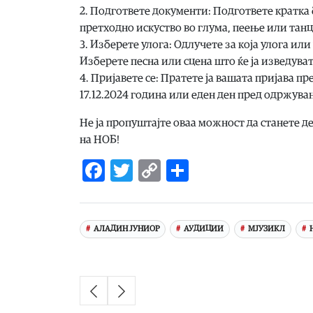
2. Подгответе документи: Подгответе кратка
претходно искуство во глума, пеење или танц
3. Изберете улога: Одлучете за која улога или
Изберете песна или сцена што ќе ја изведувате
4. Пријавете се: Пратете ја вашата пријава п
17.12.2024 година или еден ден пред одржува
Не ја пропуштајте оваа можност да станете д
на НОБ!
Facebook
Twitter
Copy
Share
Link
АЛАДИН ЈУНИОР
АУДИЦИИ
МЈУЗИКЛ