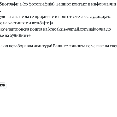
 биографија (со фотографија), вашиот контакт и информации
.
 улоги сакате да се пријавите и подгответе се за аудицијата:
 на кастингот и вежбајте ја.
реку електронска пошта на
kreoaksis@gmail.com
најдоцна до
ње на аудициите.
ел од незаборавна авантура! Вашите соништа ве чекаат на сце
НОБ