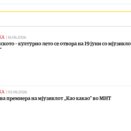
КА
|
16.06.2026
ското – културно лето се отвора на 19 јуни со мјузикло
“
КА
|
02.06.2026
ва премиера на мјузиклот „Као какао“ во МНТ