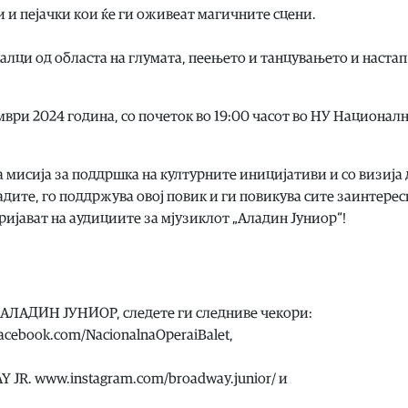
 и пејачки кои ќе ги оживеат магичните сцени.
лци од областа на глумата, пеењето и танцувањето и настап
мври 2024 година, со почеток во 19:00 часот во НУ Национал
а мисија за поддршка на културните иницијативи и со визија 
адите, го поддржува овој повик и ги повикува сите заинтере
пријават на аудициите за мјузиклот „Аладин Јуниор“!
от АЛАДИН ЈУНИОР, следете ги следниве чекори:
facebook.com/NacionalnaOperaiBalet,
 JR. www.instagram.com/broadway.junior/ и