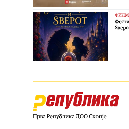
ФИЛМ
Фести
Ѕверо
Прва Република ДОО Скопје