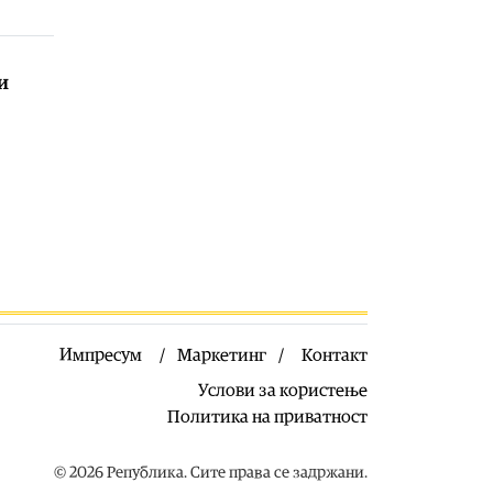
старо над 1000 години во
Германија
09.08.2026
и
Свет
|
Џеј Ди Венс: Иран вети
непречен проток на нафта низ
Ормутскиот Теснец
09.08.2026
Останати спортови
|
Мартин
најбрз на МотоГП спринтот во
Силверстон
08.08.2026
Македонија
|
Група бранители од
Карпалак: Наместо пред
вистински споменик, 25 години се
Импресум
Маркетинг
Контакт
поклонуваме пред обична плоча
крај патот
Услови за користење
08.08.2026
Политика на приватност
Балкан
|
Орбан дојде во Србија на
фестивалот на Драгчевска труба
© 2026 Република. Сите права се задржани.
во Гуча – нарача ќебапи, пиво и