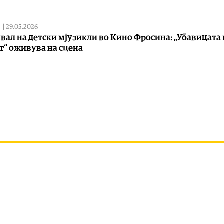
|
29.05.2026
вал на детски мјузикли во Кино Фросина: „Убавицата 
т“ оживува на сцена