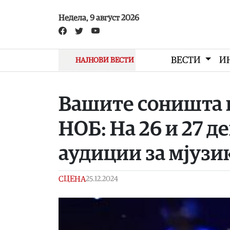
Skip to main content
Недела, 9 август 2026
ВЕСТИ
И
НАЈНОВИ ВЕСТИ
Вашите соништа в
НОБ: На 26 и 27 д
аудиции за мјузи
СЦЕНА
25.12.2024