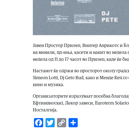
Јавен Простор Прилеп, Винтер Априкотс и Бл
на винили, цд-иња, касети и накит во недела 
недела од 11 до 17 часот во Прилеп, каде ќе 
Настанот ќе одржи во просторот околу градска
Simeon Lotti, Dj Geto Rud, како и Менде Кец 
кино и музика.
Организаторите изразуваат посебна благода
Ефтинџиоски), Декор завеси, Euroterm Solaric
Носталгија.
Facebook
Twitter
Copy
Share