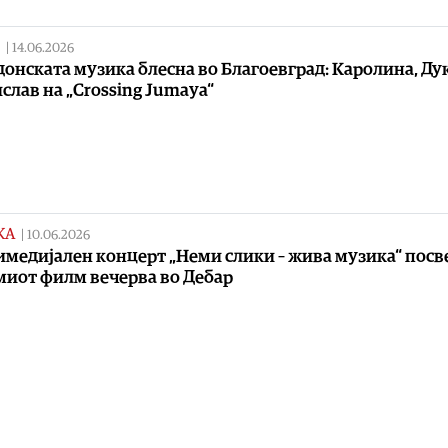
|
14.06.2026
онската музика блесна во Благоевград: Каролина, Ду
слав на „Crossing Jumaya“
КА
|
10.06.2026
медијален концерт „Неми слики – жива музика“ посв
миот филм вечерва во Дебар