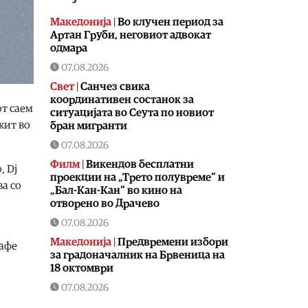
Македонија
|
Во клучен период за
Артан Груби, неговиот адвокат
одмара
07.08.2026
Свет
|
Санчез свика
координативен состанок за
от саем
ситуацијата во Сеута по новиот
кит во
бран мигранти
07.08.2026
Филм
|
Викендов бесплатни
, Dj
проекции на „Трето полувреме“ и
ва со
„Бал-Кан-Кан“ во кино на
отворено во Драчево
07.08.2026
Македонија
|
Предвремени избори
кафе
за градоначалник на Брвеница на
18 октомври
07.08.2026
Хроника
|
Ја истепал, па избркал