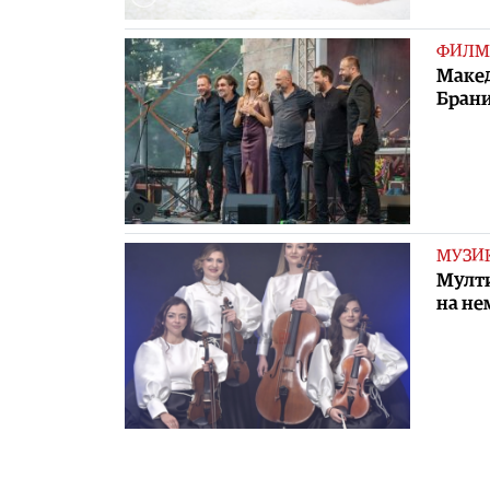
ФИЛМ
Макед
Брани
МУЗИ
Мулти
на не