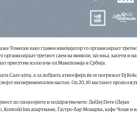
аже Томески како главен иницијатор го организираат трети
го организираат третиот саем на винили, цд-иња, касети и на
бидат присутни излагачи од Македонија и Србија.
та Саат-кула, а за добрата атмосфера ќе се погрижат Dj Koko
со својот експериментален настап. Од 20.30 настанот продолжу
рност до спонзорите и поддржувачите: ДиЏеј Пете (Дејан
o, Kostoski Inn апартмани, Гастро-бар Монарка, кафе Чоше и 