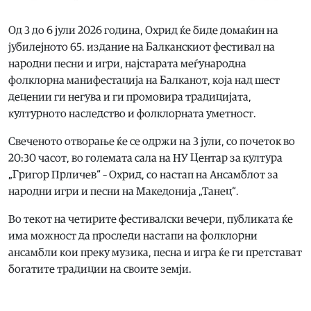
Од 3 до 6 јули 2026 година, Охрид ќе биде домаќин на
јубилејното 65. издание на Балканскиот фестивал на
народни песни и игри, најстарата меѓународна
фолклорна манифестација на Балканот, која над шест
децении ги негува и ги промовира традицијата,
културното наследство и фолклорната уметност.
Свеченото отворање ќе се одржи на 3 јули, со почеток во
20:30 часот, во големата сала на НУ Центар за култура
„Григор Прличев“ – Охрид, со настап на Ансамблот за
народни игри и песни на Македонија „Танец“.
Во текот на четирите фестивалски вечери, публиката ќе
има можност да проследи настапи на фолклорни
ансамбли кои преку музика, песна и игра ќе ги претстават
богатите традиции на своите земји.