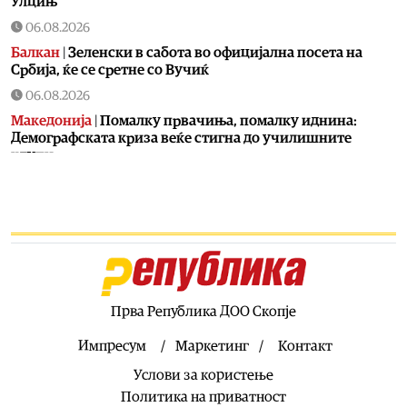
Улцињ
06.08.2026
Балкан
|
Зеленски в сабота во официјална посета на
Србија, ќе се сретне со Вучиќ
06.08.2026
Македонија
|
Помалку првачиња, помалку иднина:
Демографската криза веќе стигна до училишните
клупи
06.08.2026
Балкан
|
Први случаи на западнонилска треска во
Србија: Две постари лица во Белград хоспитализирани
со невроинвазивна форма
06.08.2026
Сервиси
|
Вкупно 18 пожари на отворено денеска до 18
часот, два се активни
Прва Република ДОО Скопје
06.08.2026
Импресум
Маркетинг
Контакт
Здравје
|
Леонид Индов: Ми даваа само три проценти
Услови за користење
шанси да преживеам, денес живеам со полна брзина
Политика на приватност
06.08.2026