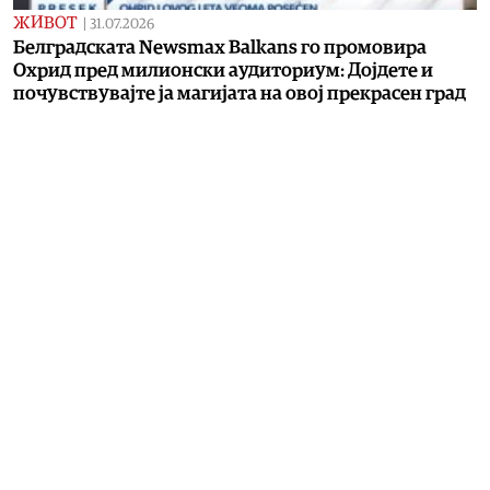
ЖИВОТ
|
31.07.2026
Белградската Newsmax Balkans го промовира
Охрид пред милионски аудиториум: Дојдете и
почувствувајте ја магијата на овој прекрасен град