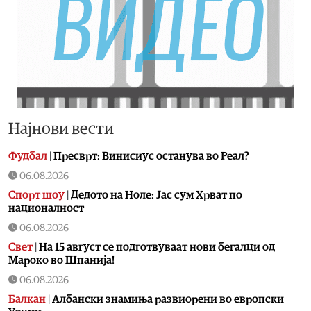
Најнови вести
Фудбал
|
Пресврт: Винисиус останува во Реал?
06.08.2026
Спорт шоу
|
Дедото на Ноле: Јас сум Хрват по
националност
06.08.2026
Свет
|
На 15 август се подготвуваат нови бегалци од
Мароко во Шпанија!
06.08.2026
Балкан
|
Албански знамиња развиорени во европски