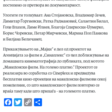
постепено се претвора во документарност.
Улогите ги толкуваат: Ана Стојановска, Владимир Јачев,
Димитар Ѓоргиевски, Ратка Радмановиќ, Салаетин Билал,
Гоце Влахов, Диме Илиев, Благоја Спиркоски-Џумерко,
Борис Чоревски, Петар Мирчевски, Марина Поп Панкова
и Билјана Беличанец.
Прикажувањето на „Мајки“ е дел од проектот на
Агенцијата за филм и „Синаплекс“ со цел доближување на
домашната кинематографија до публиката, под мотото
„Македонски филм. На големо платно.“ Проектот се
реализира во соработка со Cineplexx и предвидува
бесплатни кино-проекции на македонски филмови секој
понеделник, со што македонскиот филм повторно се
враќа таму каде што припаѓа – на големото платно.
Facebook
Twitter
Copy
Share
Link