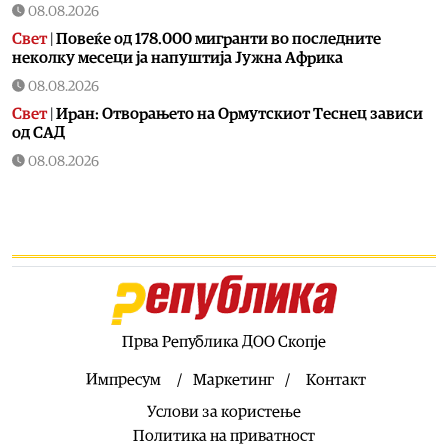
08.08.2026
Свет
|
Повеќе од 178.000 мигранти во последните
неколку месеци ја напуштија Јужна Африка
08.08.2026
Свет
|
Иран: Отворањето на Ормутскиот Теснец зависи
од САД
08.08.2026
Останати спортови
|
Катерина Ацевска светска
вицешампионка во џиу-џицу
08.08.2026
Патувања
|
Матера – градот од камен кој како феникс се
издигнал од пепелта на срамот, бедата и заборавот
08.08.2026
Фудбал
|
Убедлив триумф на Тиквеш над Башкими
Прва Република ДОО Скопје
08.08.2026
Импресум
Маркетинг
Контакт
Македонија
|
Меморандум за соработка меѓу Делчево и
Услови за користење
општините Новело, Монфорте д’Алба и Родино од
Италија
Политика на приватност