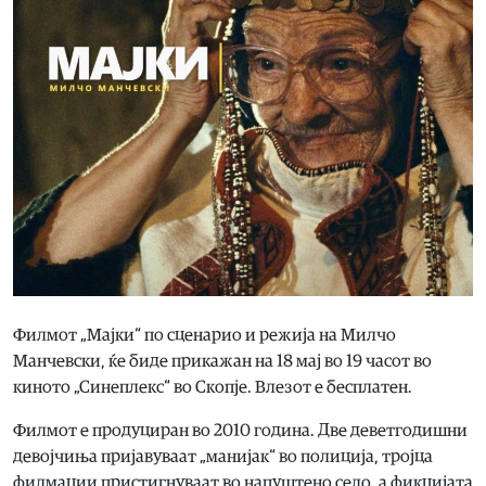
Филмот „Мајки“ по сценарио и режија на Милчо
Манчевски, ќе биде прикажан на 18 мај во 19 часот во
киното „Синеплекс“ во Скопје. Влезот е бесплатен.
Филмот е продуциран во 2010 година. Две деветгодишни
девојчиња пријавуваат „манијак“ во полиција, тројца
филмаџии пристигнуваат во напуштено село, а фикцијата