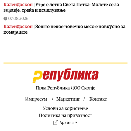
Калеидоскоп
|
Утре е летна Света Петка: Молете се за
здравје, среќа и исцелување
07.08.2026
Калеидоскоп
|
Зошто некое човечко месо е повкусно за
комарците
07.08.2026
Свет
|
Федоров: Во Украина има 200.000 принудно
отсутни војници
07.08.2026
Скопје
|
Пожар на Зајчев Рид
07.08.2026
Хроника
|
Пукање во Сарај
Прва Република ДОО Скопје
07.08.2026
Импресум
Маркетинг
Контакт
Македонија
|
ДИК усвои одлука за дополнителни
Услови за користење
средства за надоместоци за избирачки одбори и
тригодишен План за вработувања
Политика на приватност
07.08.2026
Архива
Хроника
|
Деветнаесетгодишник загина во сообраќајна