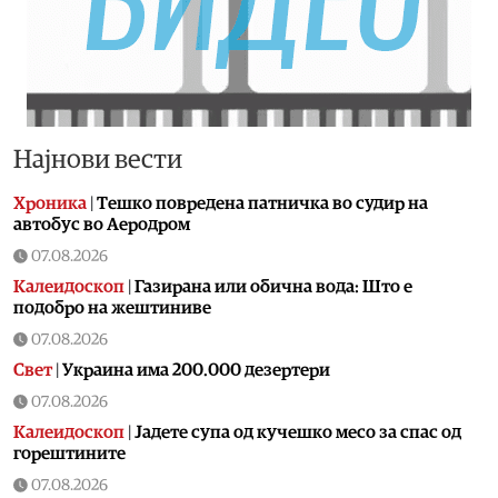
Најнови вести
Хроника
|
Тешко повредена патничка во судир на
автобус во Аеродром
07.08.2026
Калеидоскоп
|
Газирана или обична вода: Што е
подобро на жештиниве
07.08.2026
Свет
|
Украина има 200.000 дезертери
07.08.2026
Калеидоскоп
|
Jадете супа од кучешко месо за спас од
горештините
07.08.2026