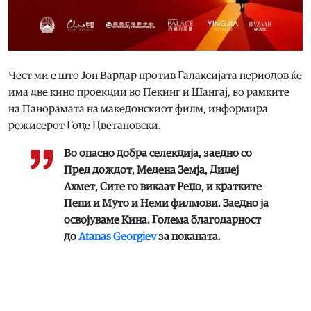
Чест ми е што Јон Вардар против Галаксијата периодов ќе
има две кино проекции во Пекинг и Шангај, во рамките
на Панорамата на македонскиот филм, информира
режисерот Гоце Цветановски.
Во опасно добра селекција, заедно со
Пред дождот, Медена Земја, Диџеј
Ахмет, Сите го викаат Реџо, и кратките
Пепи и Муто и Неми филмови. Заедно ја
освојуваме Кина. Голема благодарност
до
Atanas Georgiev
за поканата.