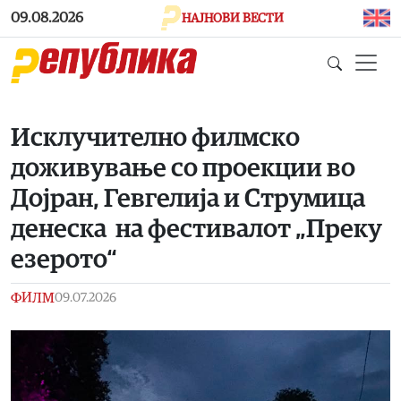
Skip to main content
09.08.2026
НАЈНОВИ ВЕСТИ
Исклучително филмско
доживување со проекции во
Дојран, Гевгелија и Струмица
денеска на фестивалот „Преку
езерото“
ФИЛМ
09.07.2026