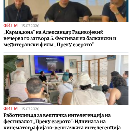
ФИЛМ
|
15.07.2026
„Кармадона“ на Александар Радивојевиќ
вечерва го затвора 5. Фестивал на балкански и
медитерански филм „Преку езерото“
ФИЛМ
|
15.07.2026
Работилница за вештачка интелегенција на
фестивалот „Преку езерото“: Иднината на
кинематографијата- вештачката интелегенција