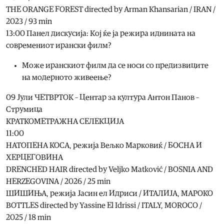
THE ORANGE FOREST directed by Arman Khansarian / IRAN /
2023 / 93 min
13:00 Панел дискусија: Кој ќе ја режира иднината на
современиот ирански филм?
Може иранскиот филм да се носи со предизвиците
на модерното живеење?
09 Јули ЧЕТВРТОК – Центар за култура Антон Панов –
Струмица
КРАТКОМЕТРАЖНА СЕЛЕКЦИЈА
11:00
НАТОПЕНА КОСА, режија Вељко Марковиќ / БОСНА И
ХЕРЦЕГОВИНА
DRENCHED HAIR directed by Veljko Matković / BOSNIA AND
HERZEGOVINA / 2026 / 25 min
ШИШИЊА, режија Јасин ел Идриси / ИТАЛИЈА, МАРОКО
BOTTLES directed by Yassine El Idrissi / ITALY, MOROCO /
2025 / 18 min