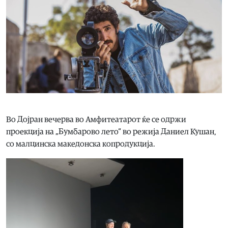
Во Дојран вечерва во Амфитеатарот ќе се одржи
проекција на „Бумбарово лето“ во режија Даниел Кушан,
со малцинска македонска копродукција.