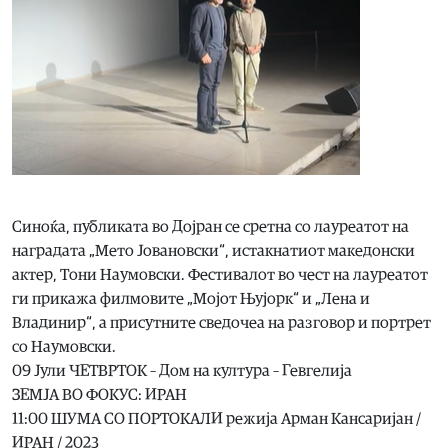
Синоќа, публиката во Дојран се сретна со лауреатот на
наградата „Мето Јовановски“, истакнатиот македонски
актер, Тони Наумовски. Фестивалот во чест на лауреатот
ги прикажа филмовите „Мојот Њујорк“ и „Лена и
Владинир“, а присутните сведочеа на разговор и портрет
со Наумовски.
09 Јули ЧЕТВРТОК – Дом на култура – Гевгелија
ЗЕМЈА ВО ФОКУС: ИРАН
11:00 ШУМА СО ПОРТОКАЛИ режија Арман Кансаријан /
ИРАН / 2023