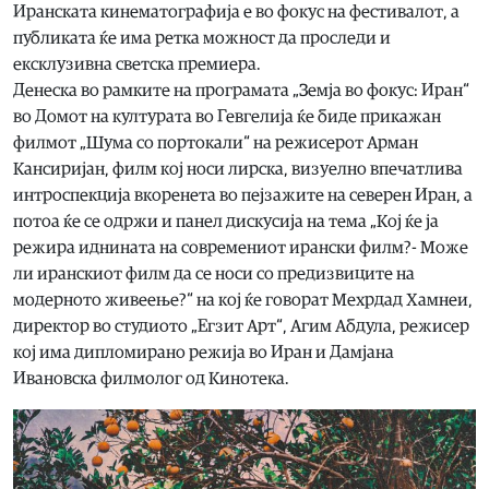
Иранската кинематографија е во фокус на фестивалот, а
публиката ќе има ретка можност да проследи и
ексклузивна светска премиера.
Денеска во рамките на програмата „Земја во фокус: Иран“
во Домот на културата во Гевгелија ќе биде прикажан
филмот „Шума со портокали“ на режисерот Арман
Кансиријан, филм кој носи лирска, визуелно впечатлива
интроспекција вкоренета во пејзажите на северен Иран, а
потоа ќе се одржи и панел дискусија на тема „Кој ќе ја
режира иднината на современиот ирански филм?- Може
ли иранскиот филм да се носи со предизвиците на
модерното живеење?“ на кој ќе говорат Мехрдад Хамнеи,
директор во студиото „Егзит Арт“, Агим Абдула, режисер
кој има дипломирано режија во Иран и Дамјана
Ивановска филмолог од Кинотека.