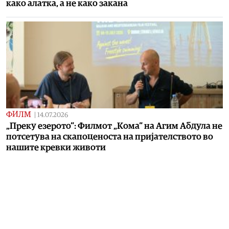
како алатка, а не како закана
ФИЛМ
|
14.07.2026
„Преку езерото“: Филмот „Кома“ на Агим Абдула не
потсетува на скапоценоста на пријателството во
нашите кревки животи