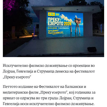
Исклучително филмско доживување со проекции во
Дојран, Гевгелија и Струмица денеска на фестивалот
„Преку езерото“
Петтото издание на Фестивалот на балкански и
медитерански филм „Преку езерото“, кој годинава за
првпат се одржува во три града: Дојран, Струмица и
Гевгелија носи исклучително филмско доживување.