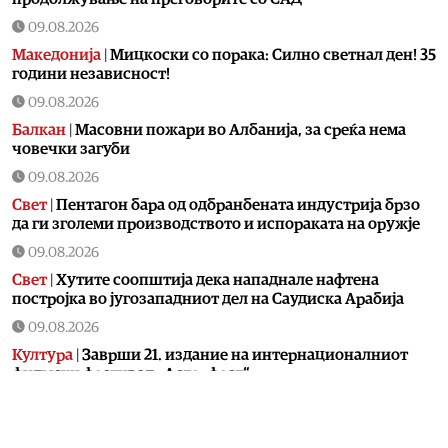
09.08.2026
Македонија
|
Мицкоски со порака: Силно светнал ден! 35
години независност!
09.08.2026
Балкан
|
Масовни пожари во Албанија, за среќа нема
човечки загуби
09.08.2026
Свет
|
Пентагон бара од одбранбената индустрија брзо
да ги зголеми производството и испораката на оружје
09.08.2026
Свет
|
Хутите соопштија дека нападнале нафтена
постројка во југозападниот дел на Саудиска Арабија
09.08.2026
Култура
|
Заврши 21. издание на интернационалниот
филмски фестивал „Астерфест“
09.08.2026
Економија
|
Инфлацијата од 5,7 падна на 2,3 проценти