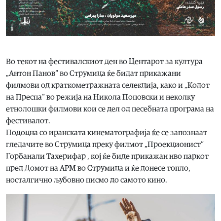
Во текот на фестивалскиот ден во Центарот за култура
„Антон Панов“ во Струмица ќе бидат прикажани
филмови од краткометражната селекција, како и „Кодот
на Преспа“ во режија на Никола Поповски и неколку
етнолошки филмови кои се дел од песебната програма на
фестивалот.
Подоцна со иранската кинематографија ќе се запознаат
гледачите во Струмица преку филмот „Проекционист“
Горбанали Тахерифар , кој ќе биде прикажан нво паркот
пред Домот на АРМ во Струмица и ќе донесе топло,
носталгично љубовно писмо до самото кино.