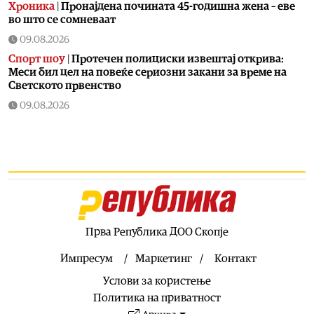
Хроника
|
Пронајдена почината 45-годишна жена – еве
во што се сомневаат
09.08.2026
Спорт шоу
|
Протечен полициски извештај открива:
Меси бил цел на повеќе сериозни закани за време на
Светското првенство
09.08.2026
Фудбал
|
Се степаа фудбалерите на Вардар и Шкендија
по последниот свиреж
09.08.2026
Свет
|
Хамас повика на целосно спроведување на
планот од 15 точки на Трамп за Појасот Газа
09.08.2026
Македонија
|
Обидот на Филипче да го исмева видеото
Прва Република ДОО Скопје
на Мицкоски му се врати како бумеранг – лавина
критики под објавата
Импресум
Маркетинг
Контакт
09.08.2026
Услови за користење
Психологија
|
Секогаш го правиме ова кога сме
Политика на приватност
нервозни, а телото всушност се обидува да ни каже