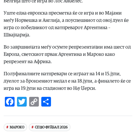
Белгија што се игра во Лос Анџелес.
Уште една европска пресметка ќе се игра и во Мајами
меѓу Норвешка и Англија, а поуспешниот од овој дуел ќе
игра со победникот од натпреварот Аргентина –
Швајцарија.
Во завршницата меѓу осумте репрезентации има шест од
Европа, светскиот првак Аргентина и Мароко како
репрезент на Африка.
Полуфиналните натпревари се играат на 14 и 15.јули,
дуелот за бронзениот медал е на 18.јули, а финалето ќе се
игра на 19.јули на стадионот во Њу Џерси.
Facebook
Twitter
Copy
Share
Link
МАРОКО
СП ВО ФУДБАЛ 2026