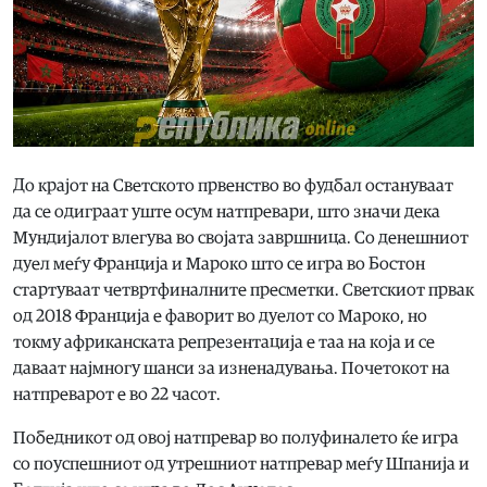
До крајот на Светското првенство во фудбал остануваат
да се одиграат уште осум натпревари, што значи дека
Мундијалот влегува во својата завршница. Со денешниот
дуел меѓу Франција и Мароко што се игра во Бостон
стартуваат четвртфиналните пресметки. Светскиот првак
од 2018 Франција е фаворит во дуелот со Мароко, но
токму африканската репрезентација е таа на која и се
даваат најмногу шанси за изненадувања. Почетокот на
натпреварот е во 22 часот.
Победникот од овој натпревар во полуфиналето ќе игра
со поуспешниот од утрешниот натпревар меѓу Шпанија и