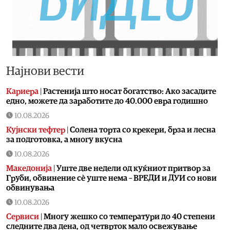
Најнови вести
Кариера
|
Растенија што носат богатство: Ако засадите
едно, можете да заработите до 40.000 евра годишно
10.08.2026
Кујнски тефтер
|
Солена торта со крекери, брза и лесна
за подготовка, а многу вкусна
10.08.2026
Македонија
|
Уште две недели од куќниот притвор за
Груби, обвинение сè уште нема – ВРЕДИ и ДУИ со нови
обвинувања
10.08.2026
Сервиси
|
Многу жешко со температури до 40 степени
следните два дена, од четврток мало освежување