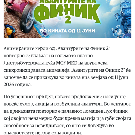
Анимираните херои од „Авантурите на Финик 2“
повторно се враќаат на големото платно.
Дистрибутерската куќа MCF MKD најавува дека
синхронизираната анимација „Авантурите на Финик 2“ ќе
започне да се прикажува во кината низ земјава од 11 јуни
2026 година.
По успешниот прв дел, новото продолжение носи уште
повеќе хумор, акција и возбудливи авантури. Во центарот
на приказната повторно е палавиот домашен дух Финик,
кој овојпат ненамерно буди древна магија и ја губи својата
способност за невидливост, со што ги доведува во
опасност сите негови сонародници.