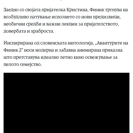
Заедно со својата пријателка Кристина, Финик тргнува на
возбудливо патување исполнето со нови предизвици,
необични средби и важни лекции за пријателството,
довербата и храброста.
Инспирирана од словенската митологија, „Авантурите на
Финик 2“ носи модерна и забавна анимирана приказна
што претставува идеално летно кино освежување за
целото семејство.