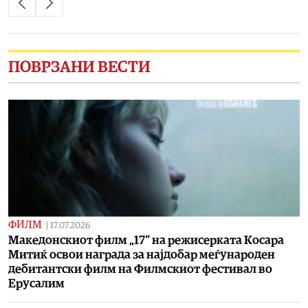
ПОВРЗАНИ ВЕСТИ
ФИЛМ
|
17.07.2026
Македонскиот филм „17“ на режисерката Косара
Митиќ освои награда за најдобар меѓународен
дебитантски филм на Филмскиот фестивал во
Ерусалим