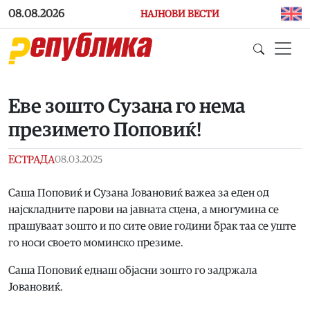
Skip to main content
08.08.2026
НАЈНОВИ ВЕСТИ
Еве зошто Сузана го нема
презимето Поповиќ!
ЕСТРАДА
08.03.2025
Саша Поповиќ и Сузана Јовановиќ важеа за еден од
најскладните парови на јавната сцена, а многумина се
прашуваат зошто и по сите овие години брак таа се уште
го носи своето моминско презиме.
Саша Поповиќ еднаш објасни зошто го задржала
Јовановиќ.