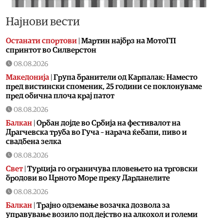
Најнови вести
Останати спортови
|
Мартин најбрз на МотоГП
спринтот во Силверстон
08.08.2026
Македонија
|
Група бранители од Карпалак: Наместо
пред вистински споменик, 25 години се поклонуваме
пред обична плоча крај патот
08.08.2026
Балкан
|
Орбан дојде во Србија на фестивалот на
Драгчевска труба во Гуча – нарача ќебапи, пиво и
свадбена зелка
08.08.2026
Свет
|
Турција го ограничува пловењето на трговски
бродови во Црното Море преку Дарданелите
08.08.2026
Балкан
|
Трајно одземање возачка дозвола за
управување возило под дејство на алкохол и големи