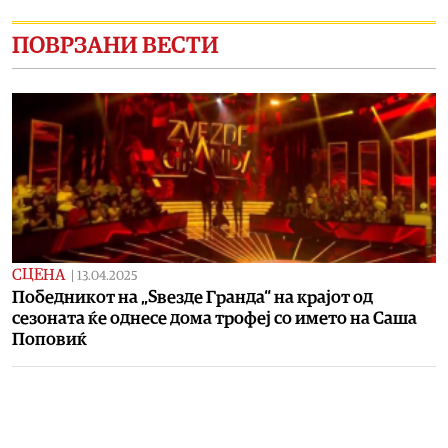
ПОВРЗАНИ ВЕСТИ
СЦЕНА
|
13.04.2025
Победникот на „Ѕвезде Гранда“ на крајот од
сезоната ќе однесе дома трофеј со името на Саша
Поповиќ