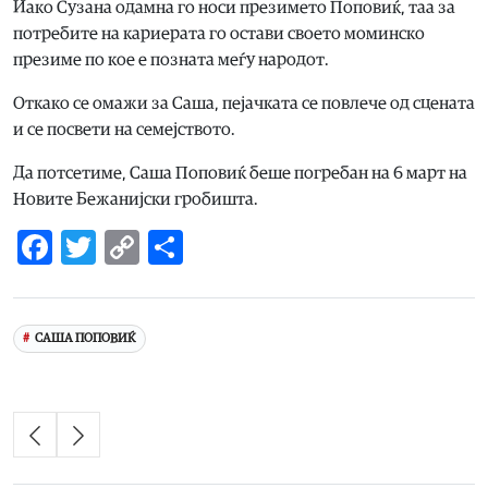
Иако Сузана одамна го носи презимето Поповиќ, таа за
потребите на кариерата го остави своето моминско
презиме по кое е позната меѓу народот.
Откако се омажи за Саша, пејачката се повлече од сцената
и се посвети на семејството.
Да потсетиме, Саша Поповиќ беше погребан на 6 март на
Новите Бежанијски гробишта.
Facebook
Twitter
Copy
Share
Link
САША ПОПОВИЌ