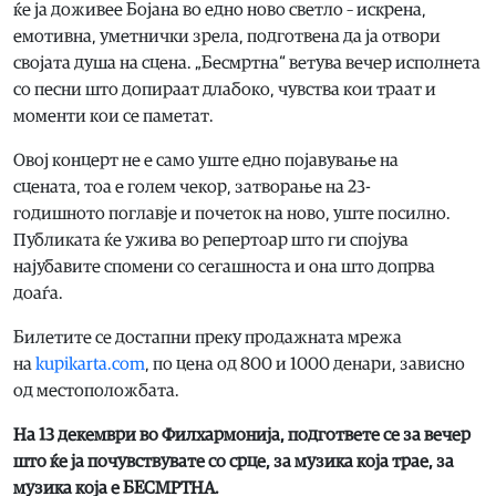
ќе ја доживее Бојана во едно ново светло – искрена,
емотивна, уметнички зрела, подготвена да ја отвори
својата душа на сцена. „Бесмртна“ ветува вечер исполнета
со песни што допираат длабоко, чувства кои траат и
моменти кои се паметат.
Овој концерт не е само уште едно појавување на
сцената, тоа е голем чекор, затворање на 23-
годишното поглавје и почеток на ново, уште посилно.
Публиката ќе ужива во репертоар што ги спојува
најубавите спомени со сегашноста и она што допрва
доаѓа.
Билетите се достапни преку продажната мрежа
на
kupikarta.com
, по цена од 800 и 1000 денари, зависно
од местоположбата.
На
13 декември
во
Филхармонија
, п
одгответе се за вечер
што ќе ја почувствувате со срце
, за м
узика која трае
,
за
м
узика која е БЕСМРТНА.