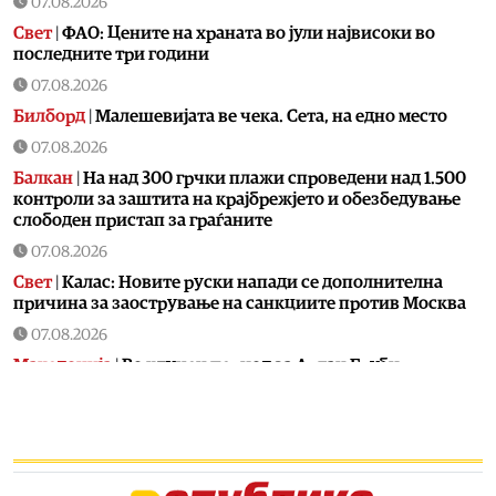
07.08.2026
Свет
|
ФАО: Цените на храната во јули највисоки во
последните три години
07.08.2026
Билборд
|
Малешевијата ве чека. Сета, на едно место
07.08.2026
Балкан
|
На над 300 грчки плажи спроведени над 1.500
контроли за заштита на крајбрежјето и обезбедување
слободен пристап за граѓаните
07.08.2026
Свет
|
Калас: Новите руски напади се дополнителна
причина за заострување на санкциите против Москва
07.08.2026
Македонија
|
Во клучен период за Артан Груби,
неговиот адвокат одмара
07.08.2026
Свет
|
Санчез свика координативен состанок за
ситуацијата во Сеута по новиот бран мигранти