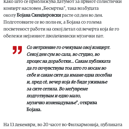
Како што се приближува датумот за првиот солистички
концерт насловен „Бесмртна“, така возбудата
околу
Бојана Скендеровски
расте од ден во ден.
Подготовките се во полн ек, а Бојана со голема
посветеност работи на секој детал од вечерта која ќе го
обележи нејзиниот дводецениски музички пат.
Со нетрпение го очекувам овој концерт.
Секој ден сум во сала, во студио, во
процес на доработки… Сакам публиката
да го почувствува тоа што го носам во
себе и сакам сите да имаме една посебна
и, пред сѐ, вечер која ќе биде уживање
за сите сетила. Во меѓувреме
подготвувам и едно мало,
музичко изненадување
“, открива
Бојана.
На 13 декември, во 20 часот во Филхармонија, публиката