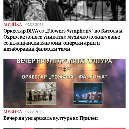
МУЗИКА
|
07.08.2026
Оркестар DIVA со „Flowers Symphony“ во Битола и
Охрид ќе донесе уникатно музичко доживување
со италијански канцони, оперски арии и
незаборавни филмски теми
МУЗИКА
|
07.08.2026
Вечер на унгарската култура во Прилеп