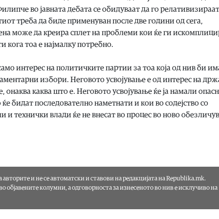
илипче во јавната дебата се обидуваат да го релативизираа
тиот треба да биде применуван после две години од сега,
ена може да креира сплет на проблеми кои ќе ги искомплици
 кога тоа е најмалку потребно.
 само интерес на политичките партии за тоа која од нив би и
ментарни избори. Неговото усвојување е од интерес на држ
, онаква каква што е. Неговото усвојување ќе ја намали опас
ќе бидат последователно наметнати и кои во содејство со
 и технички влади ќе не внесат во процес во ново обезличу
а авторите и не се автоматски и ставови на редакцијата на Republika.mk.
 во објавените колумни, а одговорноста за изнесеното во нив е исклучиво на