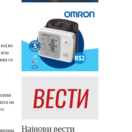
кој во
и кои
ива со
оздава
дата на
го
Најнови вести
ивирана