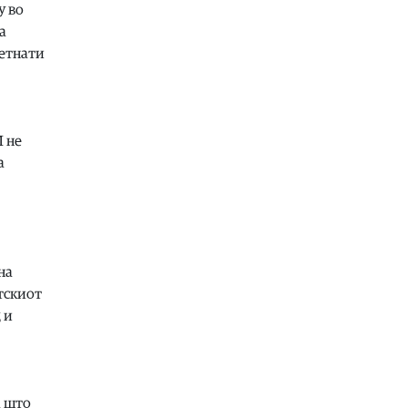
Свет
|
Санчез свика
у во
координативен состанок за
а
ситуацијата во Сеута по новиот
бран мигранти
метнати
07.08.2026
Филм
|
Викендов бесплатни
проекции на „Трето полувреме“ и
„Бал-Кан-Кан“ во кино на
М не
отворено во Драчево
а
07.08.2026
Македонија
|
Предвремени избори
за градоначалник на Брвеница на
18 октомври
07.08.2026
на
Хроника
|
Ја истепал, па избркал
тскиот
од дома со се децата
 и
07.08.2026
Фудбал
|
Салах во Трабзон
претставен како султан
а што
07.08.2026