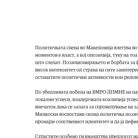
Политичката сцена во Македонија влегува во п
моментов е власт, а кој опозиција, туку на то
што следат. Позиционирањето и борбата за 
висок интензитет од страна на сите заинтере
останатите политички активности кои редовн
По убедливата победа на ВМРО-ДПМНЕ на па
локални успеси, владејачката коалиција успе
впечаток дека се залага за спроведување на 
Мицкоски воспостави силна политичка позициј
пронајде сопствениот идентитет и да ја дефин
Страстите особено ги вжештува предлогот на