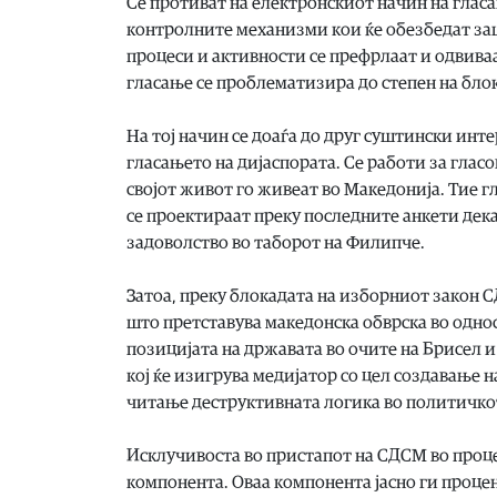
Се противат на електронскиот начин на гласањ
контролните механизми кои ќе обезбедат заш
процеси и активности се префрлаат и одвива
гласање се проблематизира до степен на бло
На тој начин се доаѓа до друг суштински инте
гласањето на дијаспората. Се работи за глас
својот живот го живеат во Македонија. Тие 
се проектираат преку последните анкети дека
задоволство во таборот на Филипче.
Затоа, преку блокадата на изборниот закон С
што претставува македонска обврска во однос
позицијата на државата во очите на Брисел и 
кој ќе изигрува медијатор со цел создавање н
читање деструктивната логика во политичко
Исклучивоста во пристапот на СДСМ во проце
компонента. Оваа компонента јасно ги процен