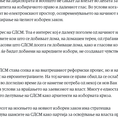
е на дијаспората и воопшто не сакаат да влезат во дебата за
тита на избирачкото право и дадениот глас. Во услови кога 
ат во електронскиот простор, осовременувањето на начинот 
кирање на целиот изборен закон.
рес на СДСМ. Тоа е интерес кој е далеку поголем од начинот н
овите кои што се добиваат дома, на домашен терен, од граѓан
гласови што СДСМ досега ги добиваше дома, како и гласови к
 ќе бидат добиени на наредните избори, не создаваат чувств
ДСМ става сопка и на внатрешниот реформски процес, но и н
 на евроинтеграциите. На тој начин се прави обид да се осла
во догледно време да се наметне потреба од некој си нов Ван
а услови за враќањето на заевизмот на власт. Многу е едност
то делување на СДСМ како архитекти на изборната криза.
сот на носењето на новиот изборен закон има стратешка
ува шансите на СДСМ како партија за освојување на власта п