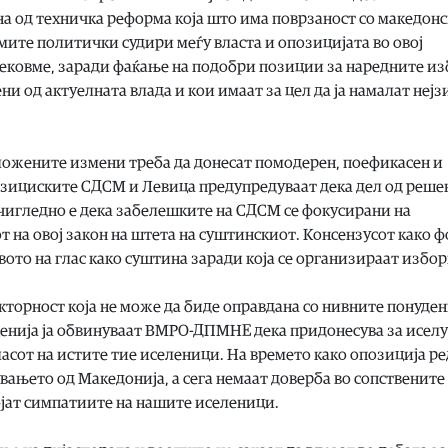
на од техничка реформа која што има поврзаност со македон
мите политички судири меѓу власта и опозицијата во овој
 рековме, заради фаќање на подобри позиции за наредните из
и од актуелната влада и кои имаат за цел да ја намалат нејз
ожените измени треба да донесат помодерен, поефикасен и
озициските СДСМ и Левица предупредуваат дека дел од реше
Очигледно е дека забелешките на СДСМ се фокусирани на
т на овој закон на штета на суштинскиот. Консензусот како 
вото на глас како суштина заради која се организираат избор
кторност која не може да биде оправдана со нивните понуде
еценија ја обвинуваат ВМРО-ДПМНЕ дека придонесува за исел
гласот на истите тие иселеници. На времето како опозиција р
вањето од Македонија, а сега немаат доверба во сопствените
ојат симпатиите на нашите иселеници.