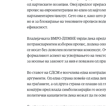
од партиските позиции. Овој предлог прерас
процес на евроинтеграции во еден од најголе
парламентарен циклус. Сето ова е, како што
но и за блокирање на тековните процеси воден
ефикасност.
Владејачката ВМРО-ДПМНЕ тврди дека предл
потранспарентен изборен процес, додека оп
се носат без доволен политички консензус. 
формалниот аспект на усвојувањето на тексто
за носење на законот за нив е поважен од пра
Во ставот на СДСМ е воочлива една контради
аргументи. Од една страна повеќе од една д
на граѓаните, а од друга страна се плаши од 
кондури пред влада симболизирајќи го иселу
политички капацитети дека можат да ги осв