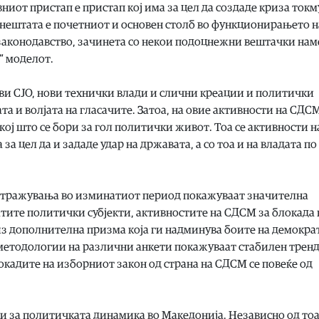
иот пристап е пристап кој има за цел да создаде криза токм
 нештата е почетниот и основен столб во функционирањето н
о законодавство, зачинета со некои подоцнежни вештачки на
е“ моделот.
нови СЈО, нови технички влади и слични креации и политички
а и волјата на гласачите. Затоа, на овие активности на СДС
к кој што се бори за гол политички живот. Тоа се активности н
а цел да и зададе удар на државата, а со тоа и на владата по
 истражувања во изминатиот период покажуваат значителна
тите политички субјекти, активностите на СДСМ за блокада 
из дополнителна призма која ги надминува боите на демокра
 методологии на различни анкети покажуваат стабилен тренд
окадите на изборниот закон од страна на СДСМ се повеќе од
и за политичката динамика во Македонија. Независно од то