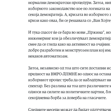
нормални демократски процедури. Затоа, нивн
изборното законодавство кое по логиката на
секоја демократија. А, кризата во изборнот
кризи како оваа, би се решавала со „Ван Хојт
И тука спасот ќе се бара во нови „Пржина“, 
инженеринг кои ја обезличуваат демократијат
смее да се гледа како на активност на очајни
добро разработен и монструозен план кој има з
некаков автоматизам.
Затоа, независно од тоа што сите достапни
предност на ВМРО-ДПМНЕ во однос на остана
изборниот процес треба да се набљудуваат н
спектар. Без разлика на тоа што различните
односи на силите на политичките партии, бл
секојдневна борба за доверба на гласачите.
Следните месеци можат да бидат одлучувачк