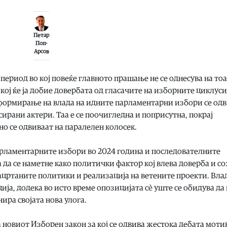
Петар
Поп-
Арсов
ериод во кој повеќе главното прашање не се однесува на тоа 
а кој ќе ја добие довербата од гласачите на изборните циклус
формирање на влада на идните парламентарни избори се одв
сирани актери. Таа е се поочигледна и поприсутна, покрај
о се одвиваат на паралелен колосек.
рламентарните избори во 2024 година и последователните
а да се наметне како политички фактор кој влева доверба и с
зацртаните политики и реализација на ветените проекти. Вла
а, додека во исто време опозицијата сè уште се обидува да 
ира својата нова улога.
 новиот Изборен закон за кој се одвива жестока дебата мот