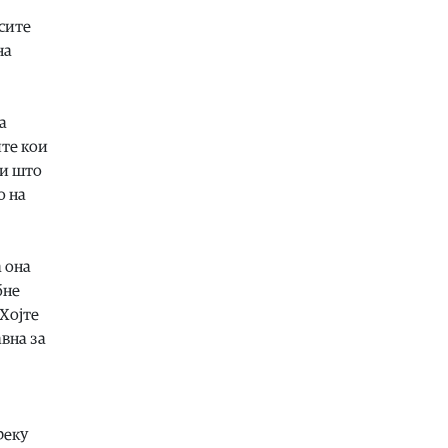
07.08.2026
сите
Билборд
|
Малешевијата ве чека.
на
Сета, на едно место
07.08.2026
Балкан
|
На над 300 грчки плажи
а
спроведени над 1.500 контроли за
ите кои
заштита на крајбрежјето и
обезбедување слободен пристап
ои што
за граѓаните
о на
07.08.2026
Свет
|
Калас: Новите руски напади
се дополнителна причина за
а она
заострување на санкциите против
бне
Москва
 Хојте
07.08.2026
авна за
Македонија
|
Во клучен период за
Артан Груби, неговиот адвокат
одмара
07.08.2026
реку