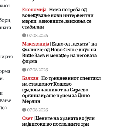
скиот
Економија
|
Нема потреба од
воведување нови интервентни
бори,
мерки, ценовните движења се
стабилни
ината
07.08.2026
Македонија
|
Едно од „децата“ на
Филипче од Ново Село е внук на
Вице Заев и менаџер на неговата
нијата
фирма
07.08.2026
форма
Балкан
|
По тридневниот спектакл
и.
на стадионот Кошево
градоначалникот на Сараево
ни
организираше прием за Дино
ување
Мерлин
едеа
07.08.2026
Свет
|
Цените на храната во јули
највисоки во последните три
години