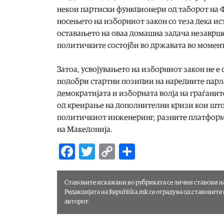
некои партиски функционери од таборот на Ф
носењето на изборниот закон со теза дека ис
оставањето на оваа домашна задача незаврш
политичките состојби во државата во моменти
Затоа, усвојувањето на изборниот закон не е
подобри стартни позиции на наредните парла
демократијата и изборната волја на граѓаните
од креирање на дополнителни кризи кои што 
политичкиот инженеринг, разните платформи
на Македонија.
Facebook
Twitter
Copy
Share
Link
Ставовите искажани во рубриката
се лични ставови н
Редакцијата на Republika.mk се оградува од ставовите
авторот.