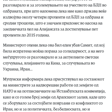
разговарало и за зголемувањето на учеството на БДП во
одбраната, при што напомена дека ние како држава веќе
издвојува околу четири проценти од БДП за одбрана и
сродни трошоци, што е значаен придонес во насока на
заедничката цел на Алијансата за достигнување пет
проценти до 2035 година.
Министерот оцени дека ова бил еден убав Самит, од кој
била испратена моќна порака за солидарност, а на него
меѓудругото се разговарало и за актуелните светски
случувања, влијанието на Кина, за случувањата во
Украина, Иран…
Муцунски информира дека присуствувал на состанокот
на министрите за надворешни работи од земјите од
НАТО и на потписничките на Истанбулската конвенција,
како и со голем број земји од Арапскиот залив, каде што
се зборувало за состојбите поврзани со конфликтот со
Иран, но и за политичката, безбедносната, но и