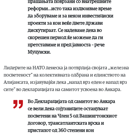
прашањата поврзани со внатрешните
реформи…исто така издвоивме време
да зборуваме и за некои инвестициски
проекти за кои веќе двете држави
дискутираат. Се надеваме дека во
скорешен период ќе можеме да ги
претставиме и пред јавноста – рече
Муцунски.
Лидерите на НАТО денеска ја потврдија својата „железна
посветеност“ на колективната одбрана и единството на
Алијансата, изјавувајќи дека „напад врз еден е напад врз
сите“ во декларацијата на самитот усвоена во Анкара.
Во Декларацијата од самитот во Анкара
се вели дека сојузниците остануваат
посветени на Член 5 од Вашингтонскиот
договор, трансатлантската врска и
пристапот од 360 степени кон