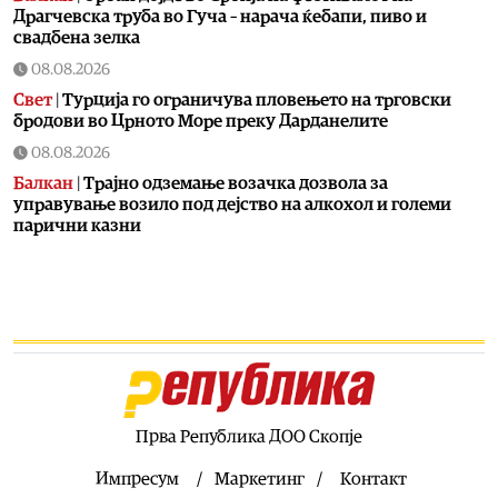
Драгчевска труба во Гуча – нарача ќебапи, пиво и
свадбена зелка
08.08.2026
Свет
|
Турција го ограничува пловењето на трговски
бродови во Црното Море преку Дарданелите
08.08.2026
Балкан
|
Трајно одземање возачка дозвола за
управување возило под дејство на алкохол и големи
парични казни
08.08.2026
Свет
|
Повеќе од 178.000 мигранти во последните
неколку месеци ја напуштија Јужна Африка
08.08.2026
Свет
|
Иран: Отворањето на Ормутскиот Теснец зависи
од САД
08.08.2026
Прва Република ДОО Скопје
Останати спортови
|
Катерина Ацевска светска
вицешампионка во џиу-џицу
Импресум
Маркетинг
Контакт