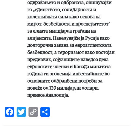
одвраќањето и одбраната, опишувајќи
го „единството, солидарноста и
колективната сила како основа на
мирот, безбедноста и просперитетот“
за едната милијарда граѓани на
алијансата. Наведувајќи ја Русија како
долгорочна закана за евроатлантската
безбедност, а тероризмот како постојан
предизвик, сојузниците наведоа дека
европските членки и Канада минатата
година ги зголемија инвестициите во
основните одбранбени потреби за
повеќе од 139 милијарди долари,
пренесе Анадолија.
Facebook
Twitter
Copy
Share
Link