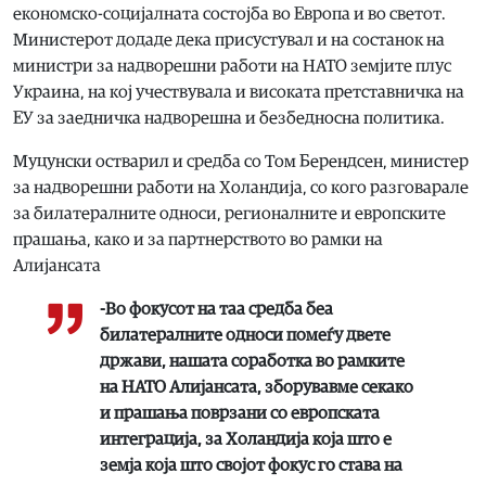
економско-социјалната состојба во Европа и во светот.
Министерот додаде дека присустувал и на состанок на
министри за надворешни работи на НАТО земјите плус
Украина, на кој учествувала и високата претставничка на
ЕУ за заедничка надворешна и безбедносна политика.
Муцунски остварил и средба со Том Берендсен, министер
за надворешни работи на Холандија, со кого разговарале
за билатералните односи, регионалните и европските
прашања, како и за партнерството во рамки на
Алијансата
-Во фокусот на таа средба беа
билатералните односи помеѓу двете
држави, нашата соработка во рамките
на НАТО Алијансата, зборувавме секако
и прашања поврзани со европската
интеграција, за Холандија која што е
земја која што својот фокус го става на