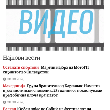
Најнови вести
Останати спортови
|
Мартин најбрз на МотоГП
спринтот во Силверстон
08.08.2026
Македонија
|
Група бранители од Карпалак: Наместо
пред вистински споменик, 25 години се поклонуваме
пред обична плоча крај патот
08.08.2026
Балкан
|
Орбан дојде во Србија на фестивалот на