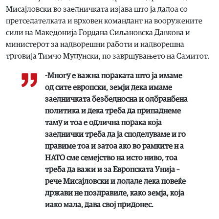
Мисајловски во заедничката изјава што ја дадоа со
претседателката и врховен командант на вооружените
сили на Македонија Гордана Сиљановска Давкова и
министерот за надворешни работи и надворешна
трговија Тимчо Муцунски, по завршувањето на Самитот.
-Многу е важна пораката што ја имаме
од сите европски, земји дека имаме
заедничката безбедносна и одбранбена
политика и дека треба да припаднеме
таму и тоа е одлична порака која
заеднички треба да ја споделуваме и го
правиме тоа и затоа ако во рамките н а
НАТО сме семејство на исто ниво, тоа
треба да важи и за Европската Унија –
рече Мисајловски и додаде дека повеќе
држави не поздравиле, како земја, која
иако мала, дава свој придонес.