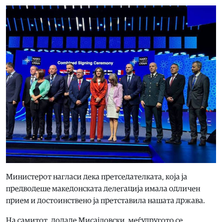
Министерот нагласи дека претседателката, која ја
предводеше македонската делегација имала одличен
прием и достоинствено ја претставила нашата држава.
На самитот, додаде Мисајловски, меѓудругото се