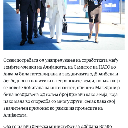
Освен потребата од унапредување на соработката меѓу
земјите-членки на Алијансата, на Самитот на НАТО во
Анкара била потенцирана и заедничката одбранбена и
безбедносна политика на европските земји, порака која
се повеќе добивала на интензитет, при што Македонија
била поздравена од голем број држави како земја, која
иако мала во споредба со многу други, сепак дава свој
значителен придонес во рамки на процесите на
Алијансата.
Ова го изјави денеска министерот за одбрана Владо