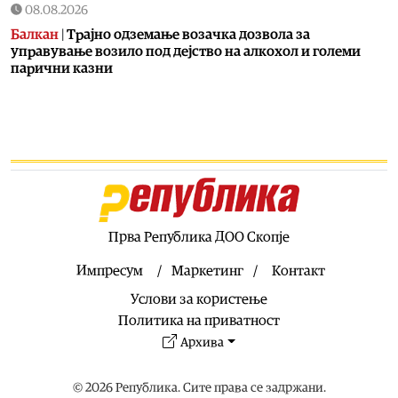
08.08.2026
Балкан
|
Трајно одземање возачка дозвола за
управување возило под дејство на алкохол и големи
парични казни
08.08.2026
Свет
|
Повеќе од 178.000 мигранти во последните
неколку месеци ја напуштија Јужна Африка
08.08.2026
Свет
|
Иран: Отворањето на Ормутскиот Теснец зависи
од САД
08.08.2026
Прва Република ДОО Скопје
Останати спортови
|
Катерина Ацевска светска
вицешампионка во џиу-џицу
Импресум
Маркетинг
Контакт
08.08.2026
Услови за користење
Патувања
|
Матера – градот од камен кој како феникс се
Политика на приватност
издигнал од пепелта на срамот, бедата и заборавот
Архива
08.08.2026
Фудбал
|
Убедлив триумф на Тиквеш над Башкими
© 2026 Република. Сите права се задржани.