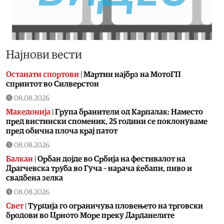
Најнови вести
Останати спортови
|
Мартин најбрз на МотоГП
спринтот во Силверстон
08.08.2026
Македонија
|
Група бранители од Карпалак: Наместо
пред вистински споменик, 25 години се поклонуваме
пред обична плоча крај патот
08.08.2026
Балкан
|
Орбан дојде во Србија на фестивалот на
Драгчевска труба во Гуча – нарача ќебапи, пиво и
свадбена зелка
08.08.2026
Свет
|
Турција го ограничува пловењето на трговски
бродови во Црното Море преку Дарданелите